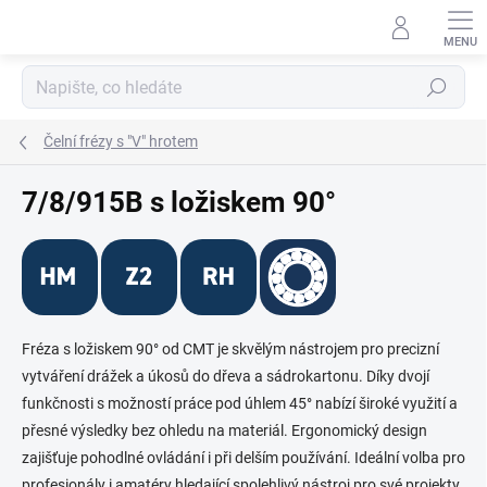
Přejít
na
obsah
Hledat
Čelní frézy s "V" hrotem
7/8/915B s ložiskem 90°
Fréza s ložiskem 90° od CMT je skvělým nástrojem pro precizní
vytváření drážek a úkosů do dřeva a sádrokartonu. Díky dvojí
funkčnosti s možností práce pod úhlem 45° nabízí široké využití a
přesné výsledky bez ohledu na materiál. Ergonomický design
zajišťuje pohodlné ovládání i při delším používání. Ideální volba pro
profesionály i amatéry hledající spolehlivý nástroj pro své projekty.