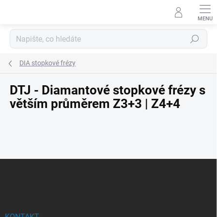
Přejít
na
obsah
Hledat
DIA stopkové frézy
DTJ - Diamantové stopkové frézy s
větším průměrem Z3+3 | Z4+4
Z
á
p
a
t
KONTAKT