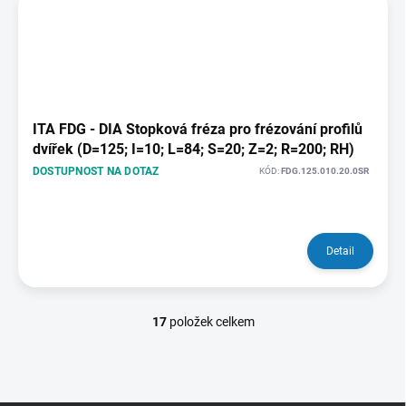
ITA FDG - DIA Stopková fréza pro frézování profilů
dvířek (D=125; I=10; L=84; S=20; Z=2; R=200; RH)
DOSTUPNOST NA DOTAZ
KÓD:
FDG.125.010.20.0SR
Detail
17
položek celkem
O
v
l
á
d