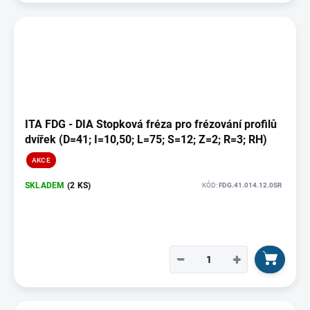
ITA FDG - DIA Stopková fréza pro frézování profilů
dvířek (D=41; I=10,50; L=75; S=12; Z=2; R=3; RH)
AKCE
SKLADEM
(2 KS)
KÓD:
FDG.41.014.12.0SR
−
+