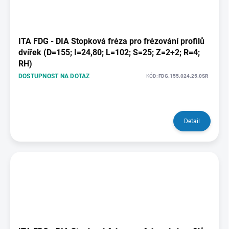
ITA FDG - DIA Stopková fréza pro frézování profilů
dvířek (D=155; I=24,80; L=102; S=25; Z=2+2; R=4;
RH)
DOSTUPNOST NA DOTAZ
KÓD:
FDG.155.024.25.0SR
Detail