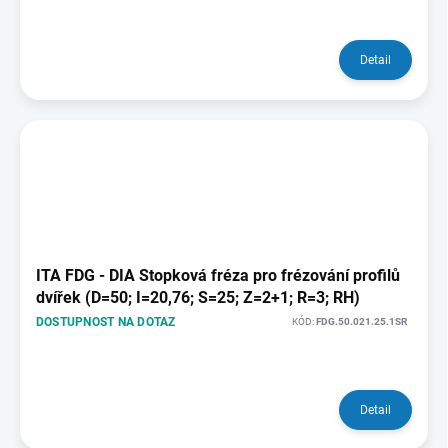
Detail
ITA FDG - DIA Stopková fréza pro frézování profilů
dvířek (D=50; I=20,76; S=25; Z=2+1; R=3; RH)
DOSTUPNOST NA DOTAZ
KÓD:
FDG.50.021.25.1SR
Detail