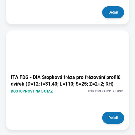
Detail
ITA FDG - DIA Stopková fréza pro frézování profilů
dvířek (D=12; I=31,40; L=110; S=25; Z=2+2; RH)
DOSTUPNOST NA DOTAZ
KÓD:
FDG.74.031.25.0SR
Detail