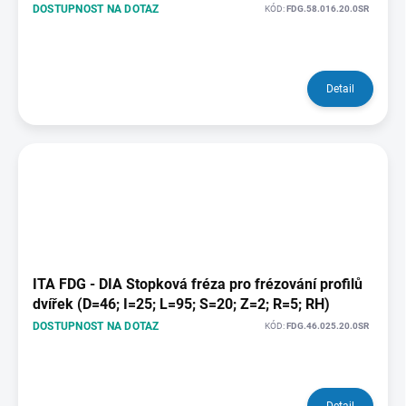
DOSTUPNOST NA DOTAZ
KÓD:
FDG.58.016.20.0SR
Detail
ITA FDG - DIA Stopková fréza pro frézování profilů
dvířek (D=46; I=25; L=95; S=20; Z=2; R=5; RH)
DOSTUPNOST NA DOTAZ
KÓD:
FDG.46.025.20.0SR