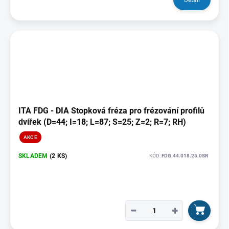
Detail
ITA FDG - DIA Stopková fréza pro frézování profilů
dvířek (D=44; I=18; L=87; S=25; Z=2; R=7; RH)
AKCE
SKLADEM
(2 KS)
KÓD:
FDG.44.018.25.0SR
−
+