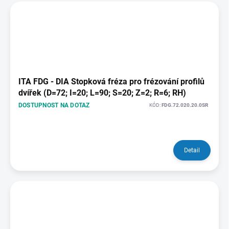
ITA FDG - DIA Stopková fréza pro frézování profilů
dvířek (D=72; I=20; L=90; S=20; Z=2; R=6; RH)
DOSTUPNOST NA DOTAZ
KÓD:
FDG.72.020.20.0SR
Detail