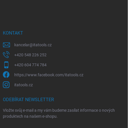
Z
a
á
c
p
í
p
a
r
t
v
í
KONTAKT
k
y
kancelar
@
itatools.cz
v
ý
+420 548 226 252
p
i
+420 604 774 784
s
u
https://www.facebook.com/itatools.cz
itatools.cz
ODEBÍRAT NEWSLETTER
Vložte svůj e-mail a my vám budeme zasílat informace o nových
produktech na našem e-shopu.