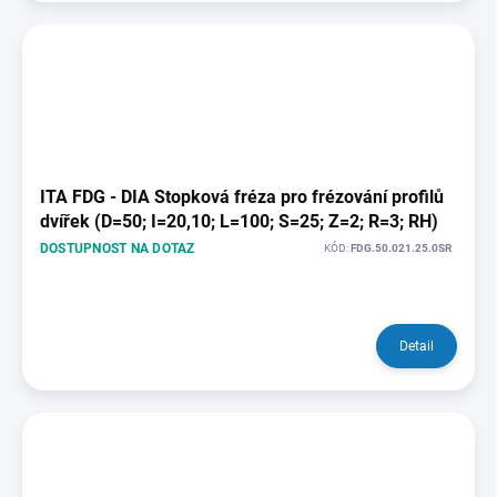
ITA FDG - DIA Stopková fréza pro frézování profilů
dvířek (D=50; I=20,10; L=100; S=25; Z=2; R=3; RH)
DOSTUPNOST NA DOTAZ
KÓD:
FDG.50.021.25.0SR
Detail