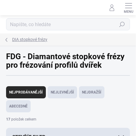
Přejít
na
obsah
Hledat
DIA stopkové frézy
FDG - Diamantové stopkové frézy
pro frézování profilů dvířek
Ř
a
NEJPRODÁVANĚJŠÍ
NEJLEVNĚJŠÍ
NEJDRAŽŠÍ
z
e
ABECEDNĚ
n
í
17
položek celkem
p
r