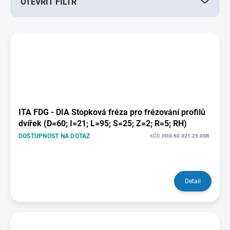
OTEVŘÍT FILTR
o
d
u
V
k
ý
t
p
ů
i
s
p
r
o
ITA FDG - DIA Stopková fréza pro frézování profilů
d
dvířek (D=60; I=21; L=95; S=25; Z=2; R=5; RH)
u
DOSTUPNOST NA DOTAZ
KÓD:
FDG.60.021.25.0SR
k
t
ů
Detail