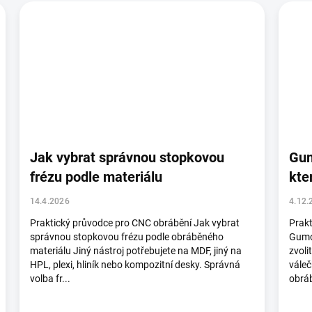
Jak vybrat správnou stopkovou
Gum
frézu podle materiálu
kte
14.4.2026
4.12.
Praktický průvodce pro CNC obrábění Jak vybrat
Prakt
správnou stopkovou frézu podle obráběného
Gumov
materiálu Jiný nástroj potřebujete na MDF, jiný na
zvoli
HPL, plexi, hliník nebo kompozitní desky. Správná
váleč
volba fr...
obráb