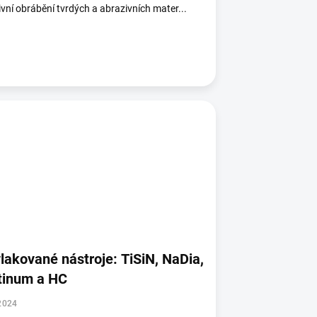
ivní obrábění tvrdých a abrazivních mater...
lakované nástroje: TiSiN, NaDia,
tinum a HC
2024