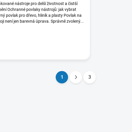
kované nástroje pro delší životnost a čistší
ění Ochranné povlaky nástrojů: jak vybrat
ný povlak pro dřevo, hliník a plasty Povlak na
oji není jen barevná úprava. Správně zvolený...
1
3
S
t
r
á
n
k
o