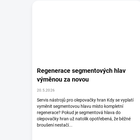
Regenerace segmentových hlav
výměnou za novou
20.5.2026
Servis nástrojů pro olepovačky hran Kdy se vyplatí
vyměnit segmentovou hlavu místo kompletní
regenerace? Pokud je segmentová hlava do
olepovačky hran už natolik opotřebená, že běžné
broušení nestačí...