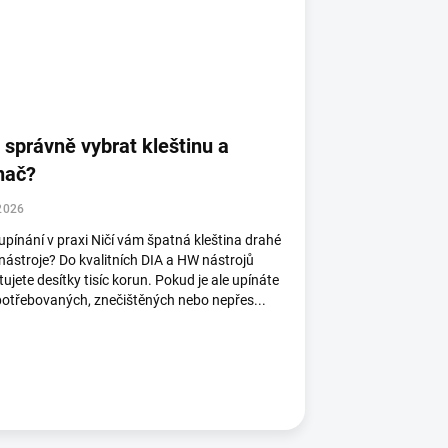
 správně vybrat kleštinu a
nač?
2026
pínání v praxi Ničí vám špatná kleština drahé
ástroje? Do kvalitních DIA a HW nástrojů
tujete desítky tisíc korun. Pokud je ale upínáte
otřebovaných, znečištěných nebo nepřes...