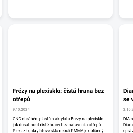
Frézy na plexisklo: čistá hrana bez
Dia
otřepů
se 
9.10.2024
2.10.
CNC obrábění plastů a akrylátu Frézy na plexisklo:
DIA n
jak dosáhnout čisté hrany bez natavení a otřepů
Diama
Plexisklo, akrylátové sklo neboli PMMA je oblíbený
správ