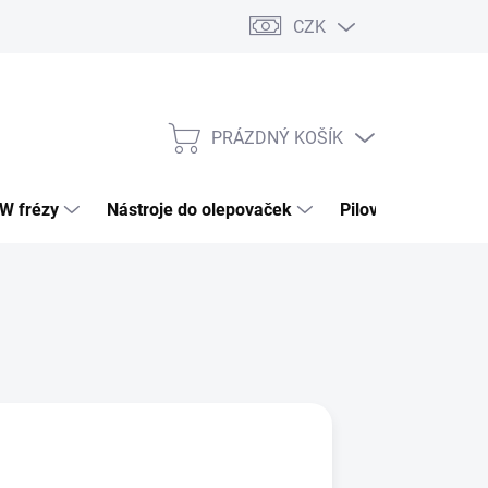
CZK
PRÁZDNÝ KOŠÍK
NÁKUPNÍ
KOŠÍK
HW frézy
Nástroje do olepovaček
Pilové kotouče