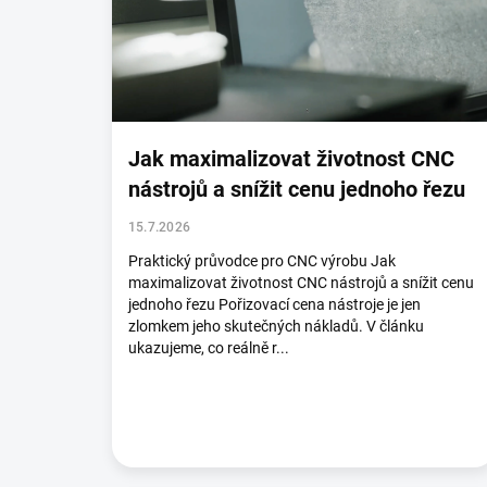
s
č
l
á
n
k
ů
Jak maximalizovat životnost CNC
nástrojů a snížit cenu jednoho řezu
15.7.2026
Praktický průvodce pro CNC výrobu Jak
maximalizovat životnost CNC nástrojů a snížit cenu
jednoho řezu Pořizovací cena nástroje je jen
zlomkem jeho skutečných nákladů. V článku
ukazujeme, co reálně r...