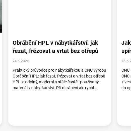
Obrábění HPL v nábytkářství: jak
Jak
řezat, frézovat a vrtat bez otřepů
upí
24.6.2026
26.5.
Praktický průvodce pro nábytkářskou a CNC výrobu
CNC u
Obrábění HPL: jak řezat, frézovat a vrtat bez otřepů
CNC n
HPL je odolný, moderní a stále častěji používaný
inves
materiál v nábytkářství. Při obrábění ale rychl...
do op