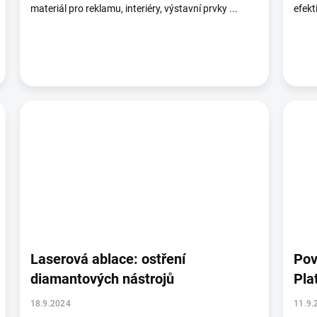
materiál pro reklamu, interiéry, výstavní prvky ...
efekt
Laserová ablace: ostření
Pov
diamantových nástrojů
Pla
18.9.2024
11.9.