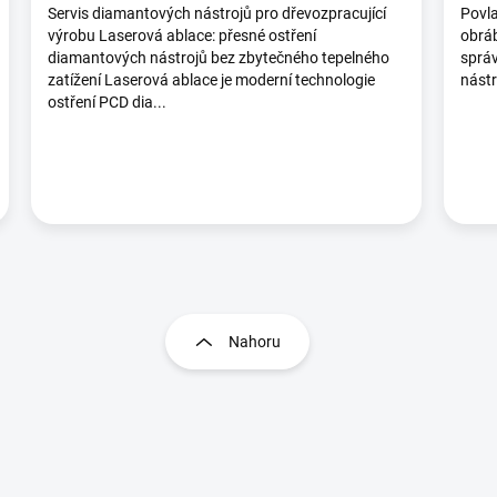
Servis diamantových nástrojů pro dřevozpracující
Povla
výrobu Laserová ablace: přesné ostření
obráb
diamantových nástrojů bez zbytečného tepelného
správ
zatížení Laserová ablace je moderní technologie
nástr
ostření PCD dia...
O
Nahoru
v
l
á
d
a
c
í
p