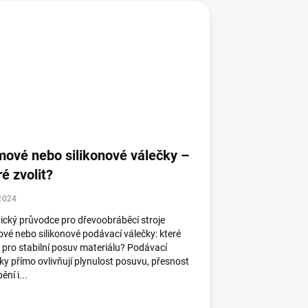
ové nebo silikonové válečky –
ré zvolit?
2024
ický průvodce pro dřevoobráběcí stroje
é nebo silikonové podávací válečky: které
t pro stabilní posuv materiálu? Podávací
ky přímo ovlivňují plynulost posuvu, přesnost
ění i...