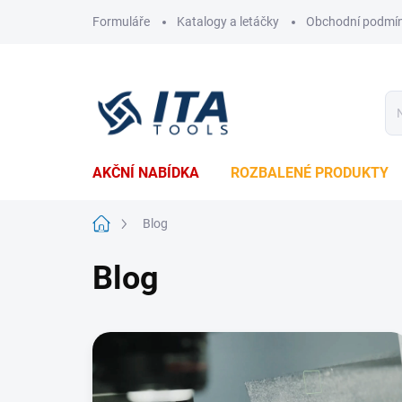
Přejít
Formuláře
Katalogy a letáčky
Obchodní podmí
na
obsah
AKČNÍ NABÍDKA
ROZBALENÉ PRODUKTY
Domů
Blog
Blog
V
ý
p
i