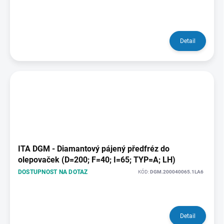
Detail
ITA DGM - Diamantový pájený předfréz do
olepovaček (D=200; F=40; I=65; TYP=A; LH)
DOSTUPNOST NA DOTAZ
KÓD:
DGM.200040065.1LA6
Detail