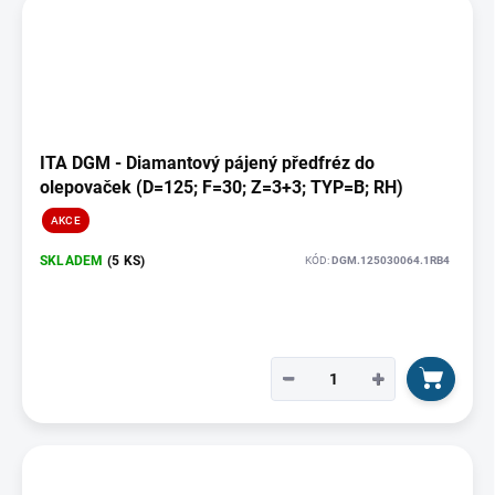
ITA DGM - Diamantový pájený předfréz do
olepovaček (D=125; F=30; Z=3+3; TYP=B; RH)
AKCE
SKLADEM
(5 KS)
KÓD:
DGM.125030064.1RB4
−
+