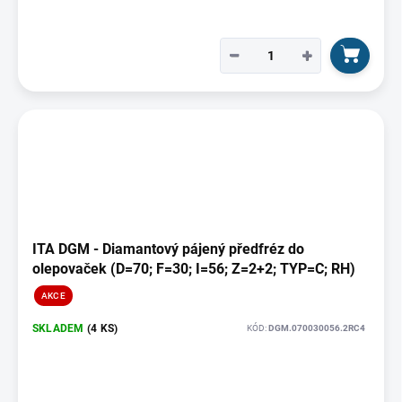
−
+
ITA DGM - Diamantový pájený předfréz do
olepovaček (D=70; F=30; I=56; Z=2+2; TYP=C; RH)
AKCE
SKLADEM
(4 KS)
KÓD:
DGM.070030056.2RC4