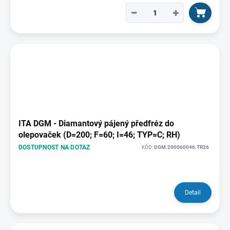
−
+
ITA DGM - Diamantový pájený předfréz do
olepovaček (D=200; F=60; I=46; TYP=C; RH)
DOSTUPNOST NA DOTAZ
KÓD:
DGM.200060046.TR26
Detail