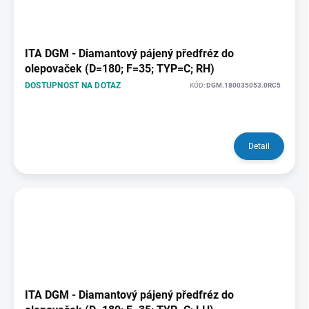
ITA DGM - Diamantový pájený předfréz do
olepovaček (D=180; F=35; TYP=C; RH)
DOSTUPNOST NA DOTAZ
KÓD:
DGM.180035053.0RC5
Detail
ITA DGM - Diamantový pájený předfréz do