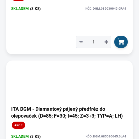
SKLADEM
(3 KS)
KÓD:
DGM.085030045.0RA4
−
+
ITA DGM - Diamantový pájený předfréz do
olepovaček (D=85; F=30; I=45; Z=3+3; TYP=A; LH)
AKCE
SKLADEM
(3 KS)
KÓD:
DGM.085030045.0LA4