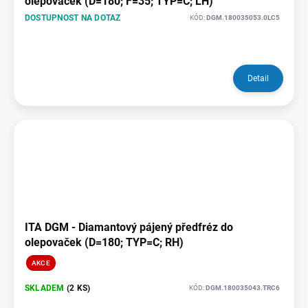
olepovaček (D=180; F=35; TYP=C; LH)
DOSTUPNOST NA DOTAZ
KÓD:
DGM.180035053.0LC5
Detail
ITA DGM - Diamantový pájený předfréz do
olepovaček (D=180; TYP=C; RH)
AKCE
SKLADEM
(2 KS)
KÓD:
DGM.180035043.TRC6