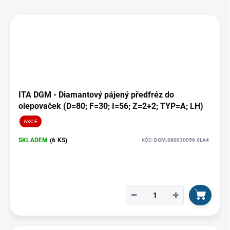
u
V
k
ý
t
p
ů
i
s
p
r
o
ITA DGM - Diamantový pájený předfréz do
d
olepovaček (D=80; F=30; I=56; Z=2+2; TYP=A; LH)
u
AKCE
k
t
SKLADEM
(6 KS)
KÓD:
DGM.080030056.0LA4
ů
−
+