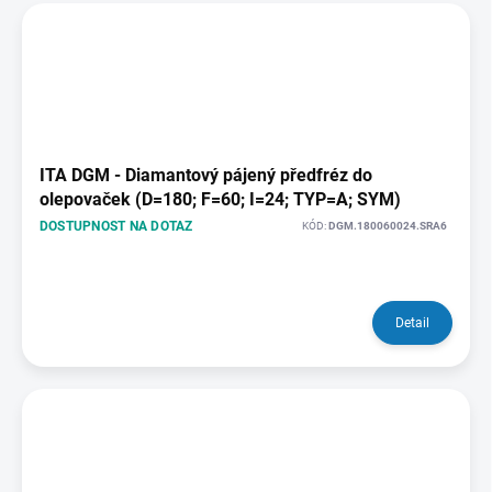
ITA DGM - Diamantový pájený předfréz do
olepovaček (D=180; F=60; I=24; TYP=A; SYM)
DOSTUPNOST NA DOTAZ
KÓD:
DGM.180060024.SRA6
Detail