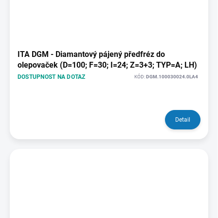
ITA DGM - Diamantový pájený předfréz do
olepovaček (D=100; F=30; I=24; Z=3+3; TYP=A; LH)
DOSTUPNOST NA DOTAZ
KÓD:
DGM.100030024.0LA4
Detail