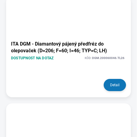
ITA DGM - Diamantový pájený předfréz do
olepovaček (D=206; F=60; I=46; TYP=C; LH)
DOSTUPNOST NA DOTAZ
KÓD:
DGM.200060046.TL26
Detail