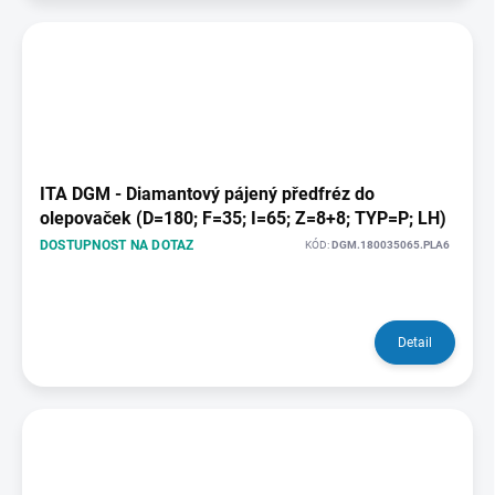
ITA DGM - Diamantový pájený předfréz do
olepovaček (D=180; F=35; I=65; Z=8+8; TYP=P; LH)
DOSTUPNOST NA DOTAZ
KÓD:
DGM.180035065.PLA6
Detail