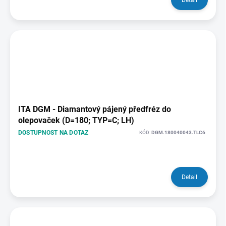
Detail
ITA DGM - Diamantový pájený předfréz do
olepovaček (D=180; TYP=C; LH)
DOSTUPNOST NA DOTAZ
KÓD:
DGM.180040043.TLC6
Detail