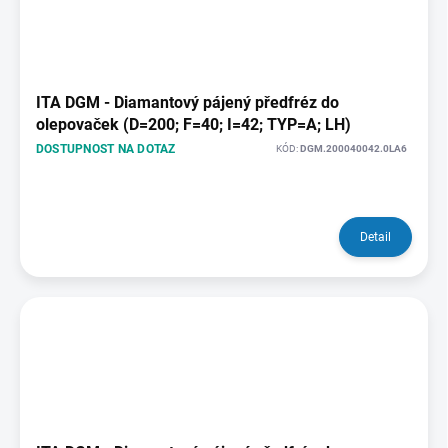
ITA DGM - Diamantový pájený předfréz do
olepovaček (D=200; F=40; I=42; TYP=A; LH)
DOSTUPNOST NA DOTAZ
KÓD:
DGM.200040042.0LA6
Detail