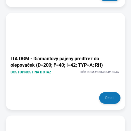
ITA DGM - Diamantový pájený předfréz do
olepovaček (D=200; F=40; I=42; TYP=A; RH)
DOSTUPNOST NA DOTAZ
KÓD:
DGM.200040042.0RA6
Detail