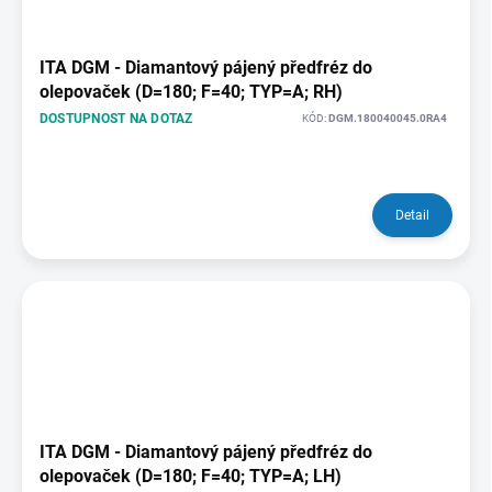
ITA DGM - Diamantový pájený předfréz do
olepovaček (D=180; F=40; TYP=A; RH)
DOSTUPNOST NA DOTAZ
KÓD:
DGM.180040045.0RA4
Detail
ITA DGM - Diamantový pájený předfréz do
olepovaček (D=180; F=40; TYP=A; LH)