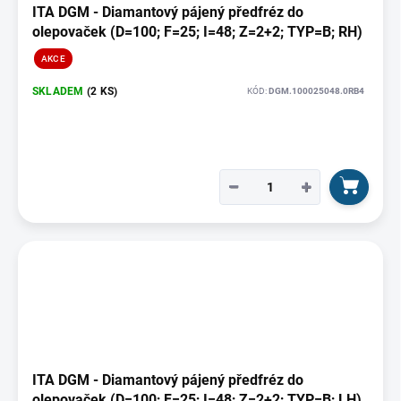
ITA DGM - Diamantový pájený předfréz do
olepovaček (D=100; F=25; I=48; Z=2+2; TYP=B; RH)
AKCE
SKLADEM
(2 KS)
KÓD:
DGM.100025048.0RB4
−
+
ITA DGM - Diamantový pájený předfréz do
olepovaček (D=100; F=25; I=48; Z=2+2; TYP=B; LH)