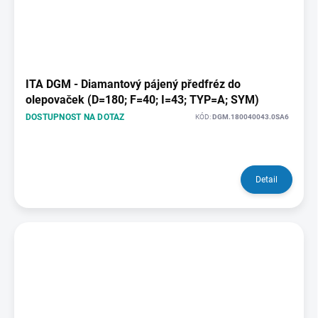
ITA DGM - Diamantový pájený předfréz do
olepovaček (D=180; F=40; I=43; TYP=A; SYM)
DOSTUPNOST NA DOTAZ
KÓD:
DGM.180040043.0SA6
Detail