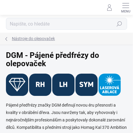
Přejít
na
obsah
Hledat
Nástroje do olepovaček
DGM - Pájené předfrézy do
olepovaček
Pájené předfrézy značky DGM definují novou éru přesnosti a
kvality v obrábění dřeva. Jsou navrženy tak, aby vyhovovaly i
nejnáročnějším profesionálům a poskytovaly dokonalé zarovnání
dílců. Kompatibilita s předními stroji jako Homag Kal 370 Ambition