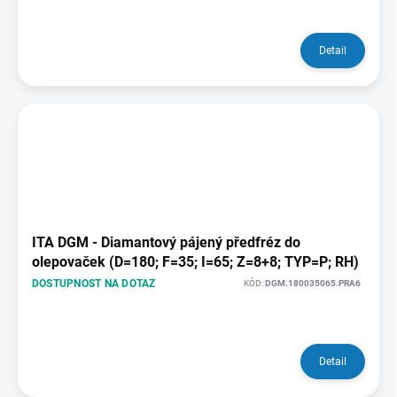
Detail
ITA DGM - Diamantový pájený předfréz do
olepovaček (D=180; F=35; I=65; Z=8+8; TYP=P; RH)
DOSTUPNOST NA DOTAZ
KÓD:
DGM.180035065.PRA6
Detail