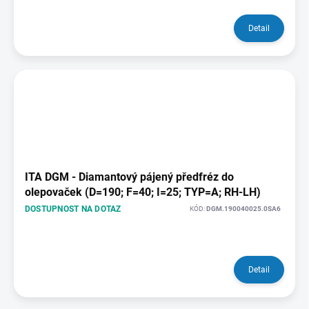
Detail
ITA DGM - Diamantový pájený předfréz do
olepovaček (D=190; F=40; I=25; TYP=A; RH-LH)
DOSTUPNOST NA DOTAZ
KÓD:
DGM.190040025.0SA6
Detail