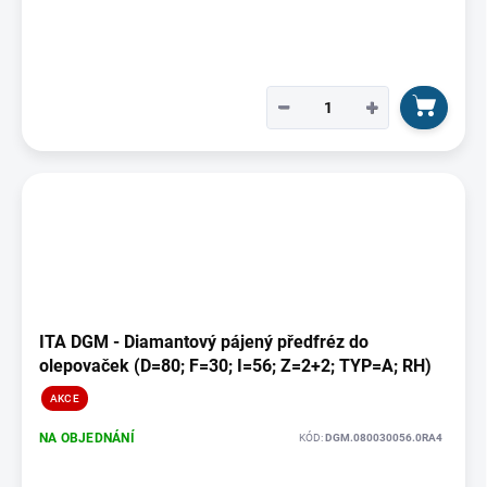
−
+
ITA DGM - Diamantový pájený předfréz do
olepovaček (D=80; F=30; I=56; Z=2+2; TYP=A; RH)
AKCE
NA OBJEDNÁNÍ
KÓD:
DGM.080030056.0RA4