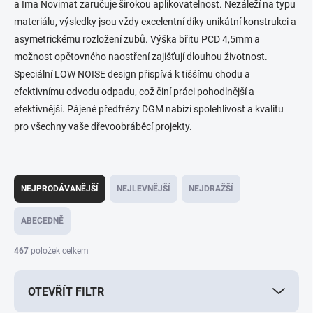
a Ima Novimat zaručuje širokou aplikovatelnost. Nezáleží na typu
materiálu, výsledky jsou vždy excelentní díky unikátní konstrukci a
asymetrickému rozložení zubů. Výška břitu PCD 4,5mm a
možnost opětovného naostření zajišťují dlouhou životnost.
Speciální LOW NOISE design přispívá k tiššímu chodu a
efektivnímu odvodu odpadu, což činí práci pohodlnější a
efektivnější. Pájené předfrézy DGM nabízí spolehlivost a kvalitu
pro všechny vaše dřevoobráběcí projekty.
Ř
a
NEJPRODÁVANĚJŠÍ
NEJLEVNĚJŠÍ
NEJDRAŽŠÍ
z
e
ABECEDNĚ
n
í
467
položek celkem
p
r
OTEVŘÍT FILTR
o
d