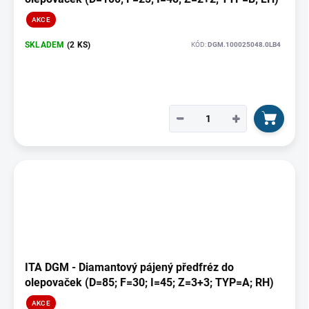
AKCE
SKLADEM
(2 KS)
KÓD:
DGM.100025048.0LB4
−
+
ITA DGM - Diamantový pájený předfréz do
olepovaček (D=85; F=30; I=45; Z=3+3; TYP=A; RH)
AKCE