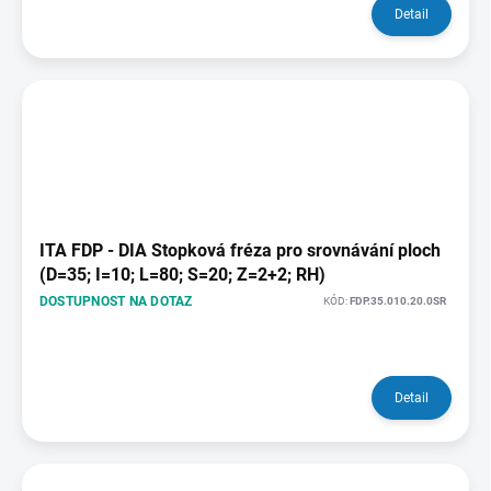
Detail
ITA FDP - DIA Stopková fréza pro srovnávání ploch
(D=35; I=10; L=80; S=20; Z=2+2; RH)
DOSTUPNOST NA DOTAZ
KÓD:
FDP.35.010.20.0SR
Detail