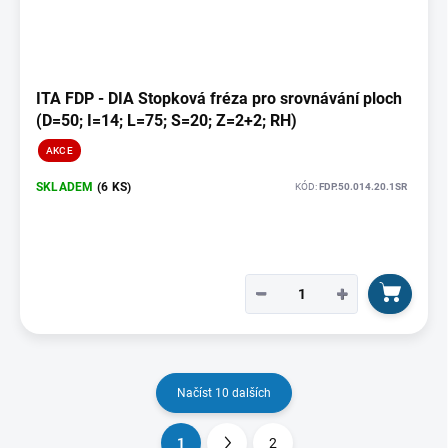
ITA FDP - DIA Stopková fréza pro srovnávání ploch
(D=50; I=14; L=75; S=20; Z=2+2; RH)
AKCE
SKLADEM
(6 KS)
KÓD:
FDP.50.014.20.1SR
−
+
Načíst 10 dalších
1
2