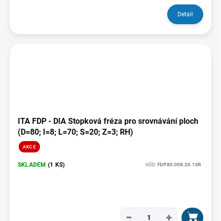
Detail
ITA FDP - DIA Stopková fréza pro srovnávání ploch
(D=80; I=8; L=70; S=20; Z=3; RH)
AKCE
SKLADEM
(1 KS)
KÓD:
FDP.80.008.20.1SR
−
+