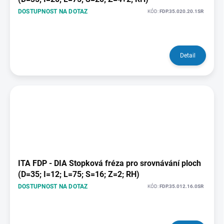
DOSTUPNOST NA DOTAZ
KÓD:
FDP.35.020.20.1SR
Detail
ITA FDP - DIA Stopková fréza pro srovnávání ploch
(D=35; I=12; L=75; S=16; Z=2; RH)
DOSTUPNOST NA DOTAZ
KÓD:
FDP.35.012.16.0SR