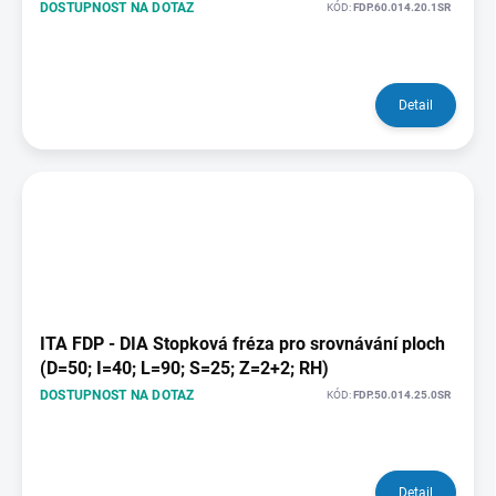
DOSTUPNOST NA DOTAZ
KÓD:
FDP.60.014.20.1SR
Detail
ITA FDP - DIA Stopková fréza pro srovnávání ploch
(D=50; I=40; L=90; S=25; Z=2+2; RH)
DOSTUPNOST NA DOTAZ
KÓD:
FDP.50.014.25.0SR
Detail