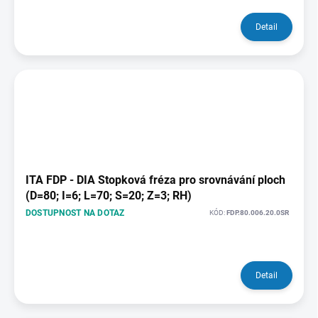
Detail
ITA FDP - DIA Stopková fréza pro srovnávání ploch
(D=80; I=6; L=70; S=20; Z=3; RH)
DOSTUPNOST NA DOTAZ
KÓD:
FDP.80.006.20.0SR
Detail