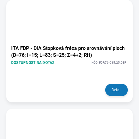
ITA FDP - DIA Stopková fréza pro srovnávání ploch
(D=76; I=15; L=83; S=25; Z=4+2; RH)
DOSTUPNOST NA DOTAZ
KÓD:
FDP.76.015.25.0SR
Detail