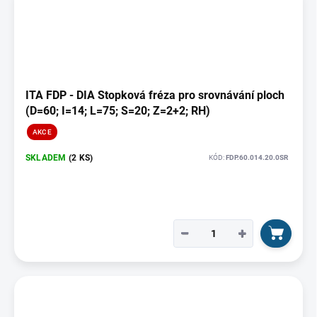
ITA FDP - DIA Stopková fréza pro srovnávání ploch
(D=60; I=14; L=75; S=20; Z=2+2; RH)
AKCE
SKLADEM
(2 KS)
KÓD:
FDP.60.014.20.0SR
−
+