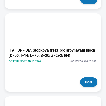
ITA FDP - DIA Stopková fréza pro srovnávání ploch
(D=50; I=14; L=75; S=20; Z=2+2; RH)
DOSTUPNOST NA DOTAZ
KÓD:
FDP.50.014.20.2SR
Detail