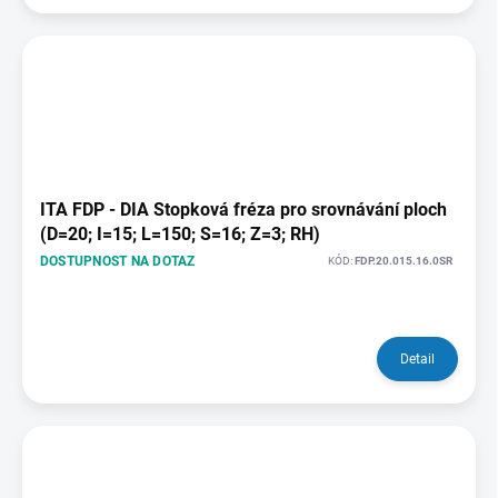
ITA FDP - DIA Stopková fréza pro srovnávání ploch
(D=20; I=15; L=150; S=16; Z=3; RH)
DOSTUPNOST NA DOTAZ
KÓD:
FDP.20.015.16.0SR
Detail