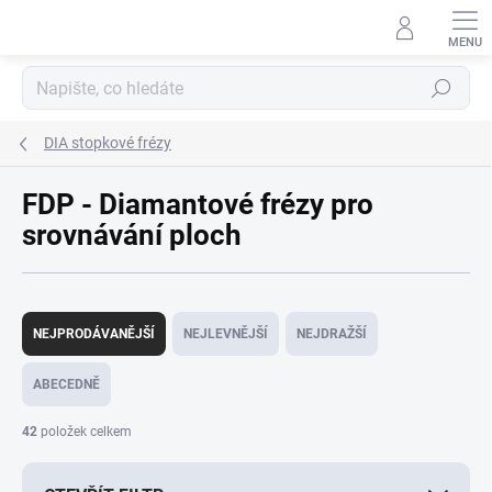
Přejít
na
obsah
Hledat
DIA stopkové frézy
FDP - Diamantové frézy pro
srovnávání ploch
Ř
a
NEJPRODÁVANĚJŠÍ
NEJLEVNĚJŠÍ
NEJDRAŽŠÍ
z
e
ABECEDNĚ
n
í
42
položek celkem
p
r