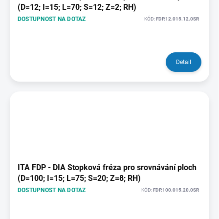
(D=12; I=15; L=70; S=12; Z=2; RH)
DOSTUPNOST NA DOTAZ
KÓD:
FDP.12.015.12.0SR
Detail
ITA FDP - DIA Stopková fréza pro srovnávání ploch
(D=100; I=15; L=75; S=20; Z=8; RH)
DOSTUPNOST NA DOTAZ
KÓD:
FDP.100.015.20.0SR