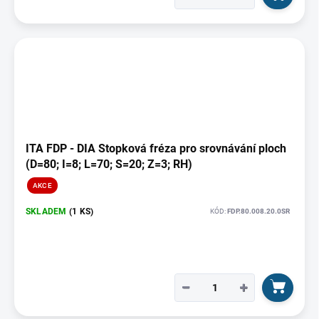
ITA FDP - DIA Stopková fréza pro srovnávání ploch
(D=80; I=8; L=70; S=20; Z=3; RH)
AKCE
SKLADEM
(1 KS)
KÓD:
FDP.80.008.20.0SR
−
+