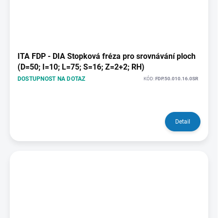
ITA FDP - DIA Stopková fréza pro srovnávání ploch
(D=50; I=10; L=75; S=16; Z=2+2; RH)
DOSTUPNOST NA DOTAZ
KÓD:
FDP.50.010.16.0SR
Detail