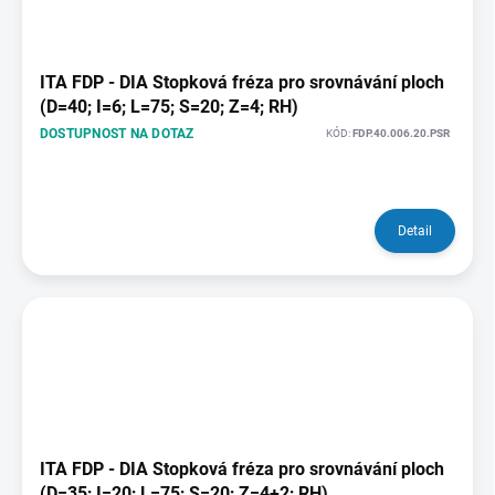
ITA FDP - DIA Stopková fréza pro srovnávání ploch
(D=40; I=6; L=75; S=20; Z=4; RH)
DOSTUPNOST NA DOTAZ
KÓD:
FDP.40.006.20.PSR
Detail
ITA FDP - DIA Stopková fréza pro srovnávání ploch
(D=35; I=20; L=75; S=20; Z=4+2; RH)