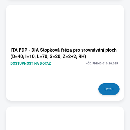
ITA FDP - DIA Stopková fréza pro srovnávání ploch
(D=40; I=10; L=70; S=20; Z=2+2; RH)
DOSTUPNOST NA DOTAZ
KÓD:
FDP.40.010.20.0SR
Detail