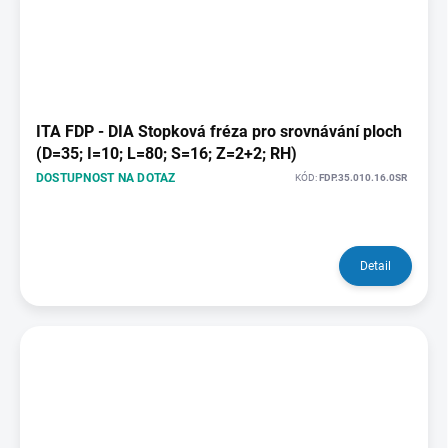
ITA FDP - DIA Stopková fréza pro srovnávání ploch
(D=35; I=10; L=80; S=16; Z=2+2; RH)
DOSTUPNOST NA DOTAZ
KÓD:
FDP.35.010.16.0SR
Detail