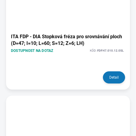
ITA FDP - DIA Stopková fréza pro srovnávání ploch
(D=47; I=10; L=60; S=12; Z=6; LH)
DOSTUPNOST NA DOTAZ
KÓD:
FDP.47.010.12.0SL
Detail