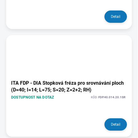
Detail
ITA FDP - DIA Stopková fréza pro srovnávání ploch
(D=40; I=14; L=75; S=20; Z=2+2; RH)
DOSTUPNOST NA DOTAZ
KÓD:
FDP.40.014.20.1SR
Detail