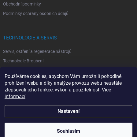
Obchodní podmínky
Podmínky ochrany osobních údajů
TECHNOLOGIE A SERVIS
Servis, ostření a regenerace nástrojů
Technologie Broušení
Technologie Erodovaní
Používáme cookies, abychom Vám umožnili pohodlné
Technologie Laserová Ablace
prohlížení webu a díky analýze provozu webu neustále
zlepšovali jeho funkce, výkon a použitelnost.
Více
informací
Nastavení
Copyright 2026
ITA TOOLS ČESKO
. Všechna práva vyhrazena.
Upravit
nastavení cookies
Souhlasím