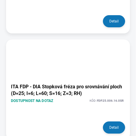
Detail
ITA FDP - DIA Stopková fréza pro srovnávání ploch
(D=25; I=6; L=60; S=16; Z=3; RH)
DOSTUPNOST NA DOTAZ
KÓD:
FDP.25.006.16.0SR
Detail