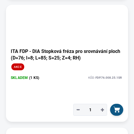
ITA FDP - DIA Stopková fréza pro srovnávání ploch
(D=76; I=8; L=85; S=25; Z=4; RH)
AKCE
SKLADEM
(1 KS)
KÓD:
FDP.76.008.25.1SR
−
+