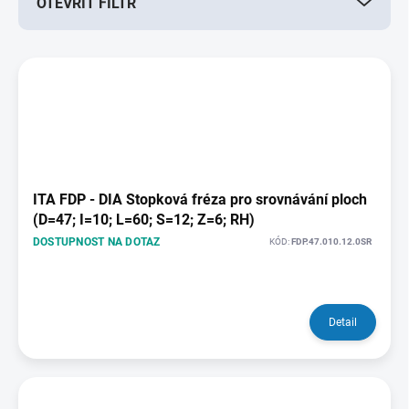
OTEVŘÍT FILTR
o
d
u
V
k
ý
t
p
ů
i
s
p
r
o
ITA FDP - DIA Stopková fréza pro srovnávání ploch
d
(D=47; I=10; L=60; S=12; Z=6; RH)
u
DOSTUPNOST NA DOTAZ
KÓD:
FDP.47.010.12.0SR
k
t
ů
Detail