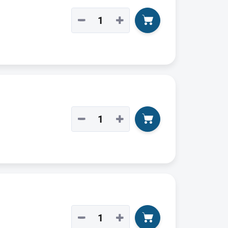
−
+
−
+
−
+