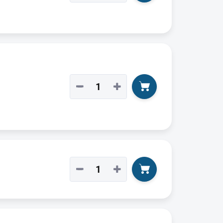
−
+
−
+