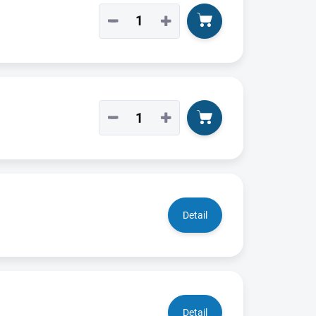
−
+
−
+
Detail
Detail