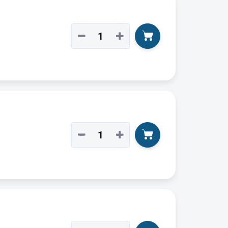
−
+
−
+