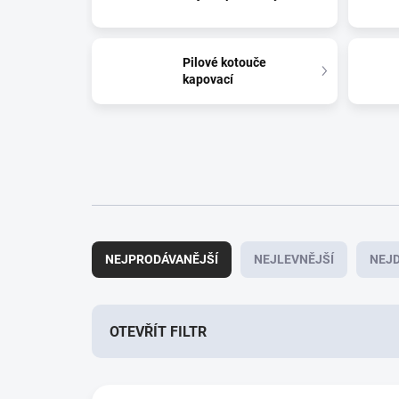
Pilové kotouče
kapovací
Ř
a
NEJPRODÁVANĚJŠÍ
NEJLEVNĚJŠÍ
NEJD
z
e
n
í
OTEVŘÍT FILTR
p
r
V
o