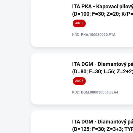
ý
d
ITA PKA - Kapovací pilov
p
u
(D=100; F=30; Z=20; K/P=
i
k
s
t
AKCE
p
ů
r
KÓD:
PKA.100030020.P1A
o
d
u
k
ITA DGM - Diamantový pá
t
(D=80; F=30; I=56; Z=2+2
ů
AKCE
KÓD:
DGM.080030056.0LA4
ITA DGM - Diamantový pá
(D=125; F=30; Z=3+3; TY