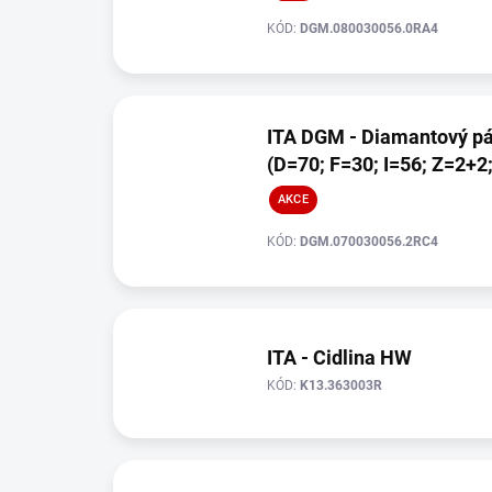
KÓD:
DGM.080030056.0RA4
ITA DGM - Diamantový pá
(D=70; F=30; I=56; Z=2+2
AKCE
KÓD:
DGM.070030056.2RC4
ITA - Cidlina HW
KÓD:
K13.363003R