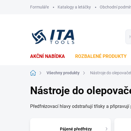
Přejít
Formuláře
Katalogy a letáčky
Obchodní podmí
na
obsah
AKČNÍ NABÍDKA
ROZBALENÉ PRODUKTY
Domů
Všechny produkty
Nástroje do olepovače
Nástroje do olepovač
Předfrézovací hlavy odstraňují třísky a připravuj
Pájené předfrézy