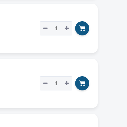
−
+
−
+