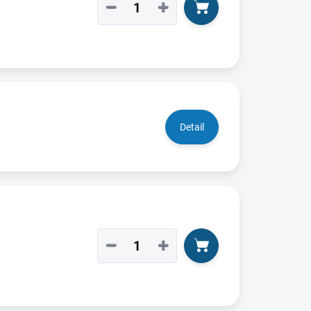
−
+
Detail
−
+