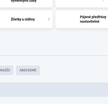
výměnnými zuby
Pájené předfrézy
Žiletky a cidliny
nastavitelné
RAŽŠÍ
ABECEDNĚ