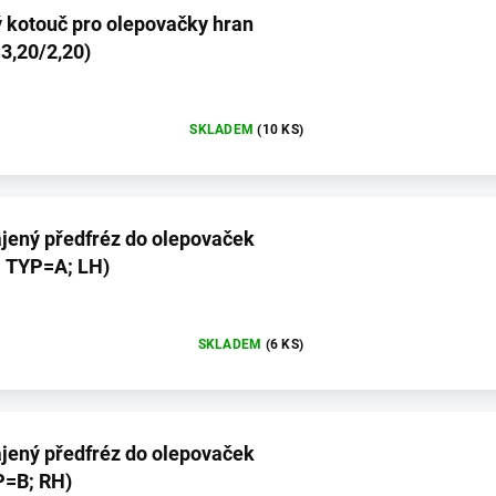
ý kotouč pro olepovačky hran
3,20/2,20)
SKLADEM
(10 KS)
jený předfréz do olepovaček
; TYP=A; LH)
SKLADEM
(6 KS)
jený předfréz do olepovaček
P=B; RH)