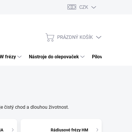
CZK
PRÁZDNÝ KOŠÍK
NÁKUPNÍ
KOŠÍK
HW frézy
Nástroje do olepovaček
Pilové kotouče
je čistý chod a dlouhou životnost.
IA
Rádiusové frézy HM