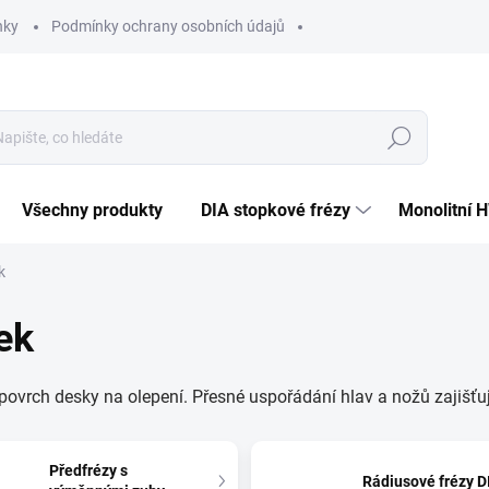
nky
Podmínky ochrany osobních údajů
Hledat
Všechny produkty
DIA stopkové frézy
Monolitní 
k
ek
í povrch desky na olepení. Přesné uspořádání hlav a nožů zajišťu
Předfrézy s
Rádiusové frézy D