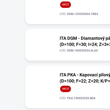
AKCE
KÓD:
DGM.125030064.1RB4
ITA DGM - Diamantový pá
(D=100; F=30; I=24; Z=3+
KÓD:
DGM.100030024.0LA4
ITA PKA - Kapovací pilov
(D=100; F=22; Z=20; K/P=
AKCE
KÓD:
PKA.100022020.N0A