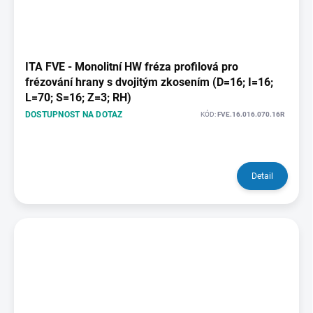
ITA FVE - Monolitní HW fréza profilová pro
frézování hrany s dvojitým zkosením (D=16; I=16;
L=70; S=16; Z=3; RH)
DOSTUPNOST NA DOTAZ
KÓD:
FVE.16.016.070.16R
Detail