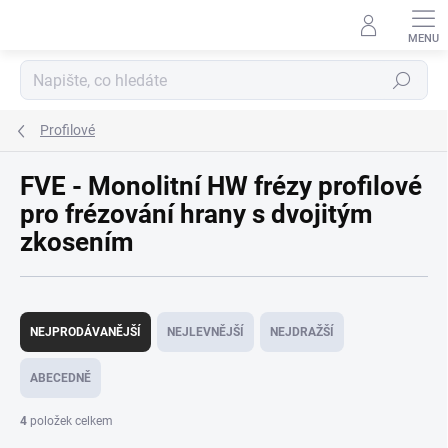
Přejít
na
obsah
Hledat
Profilové
FVE - Monolitní HW frézy profilové
pro frézování hrany s dvojitým
zkosením
Ř
a
NEJPRODÁVANĚJŠÍ
NEJLEVNĚJŠÍ
NEJDRAŽŠÍ
z
e
ABECEDNĚ
n
í
4
položek celkem
p