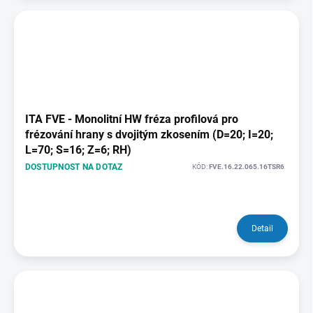
ITA FVE - Monolitní HW fréza profilová pro
frézování hrany s dvojitým zkosením (D=20; I=20;
L=70; S=16; Z=6; RH)
DOSTUPNOST NA DOTAZ
KÓD:
FVE.16.22.065.16TSR6
Detail