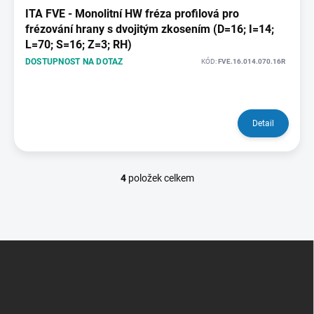
ITA FVE - Monolitní HW fréza profilová pro
frézování hrany s dvojitým zkosením (D=16; I=14;
L=70; S=16; Z=3; RH)
DOSTUPNOST NA DOTAZ
KÓD:
FVE.16.014.070.16R
Detail
4
položek celkem
O
v
l
á
d
Z
a
á
c
p
í
p
a
r
t