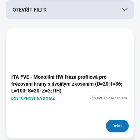
r
OTEVŘÍT FILTR
o
d
u
V
k
ý
t
p
ů
i
s
p
r
o
ITA FVE - Monolitní HW fréza profilová pro
d
frézování hrany s dvojitým zkosením (D=20; I=36;
u
L=100; S=20; Z=3; RH)
k
DOSTUPNOST NA DOTAZ
KÓD:
FVE.20.036.100.20R
t
ů
Detail