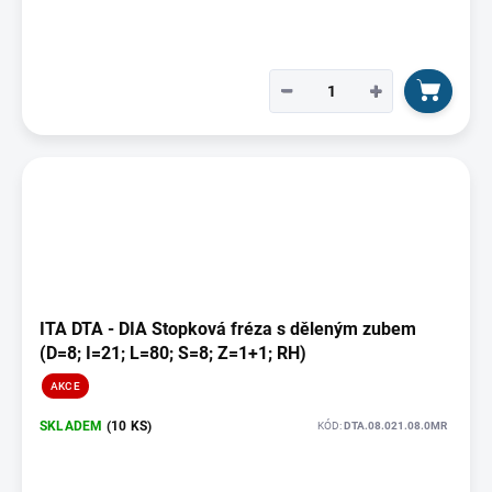
−
+
ITA DTA - DIA Stopková fréza s děleným zubem
(D=8; I=21; L=80; S=8; Z=1+1; RH)
AKCE
SKLADEM
(10 KS)
KÓD:
DTA.08.021.08.0MR