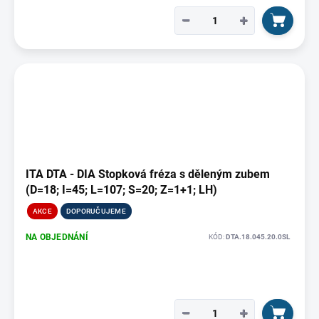
−
+
ITA DTA - DIA Stopková fréza s děleným zubem
(D=18; I=45; L=107; S=20; Z=1+1; LH)
AKCE
DOPORUČUJEME
NA OBJEDNÁNÍ
KÓD:
DTA.18.045.20.0SL
−
+