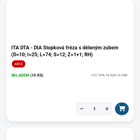
ITA DTA - DIA Stopková fréza s děleným zubem
(D=10; I=25; L=74; S=12; Z=1+1; RH)
AKCE
SKLADEM
(10 KS)
KÓD:
DTA.10.025.12.0SR
−
+