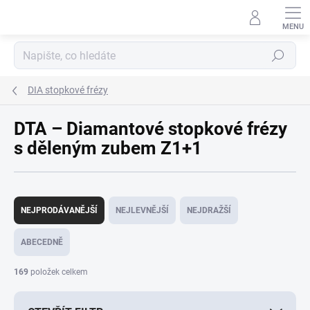
Přejít
na
obsah
Hledat
DIA stopkové frézy
DTA – Diamantové stopkové frézy
s děleným zubem Z1+1
Ř
a
NEJPRODÁVANĚJŠÍ
NEJLEVNĚJŠÍ
NEJDRAŽŠÍ
z
e
ABECEDNĚ
n
í
169
položek celkem
p
r