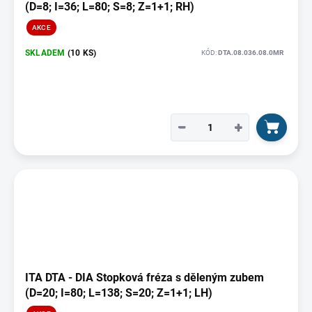
(D=8; I=36; L=80; S=8; Z=1+1; RH)
AKCE
SKLADEM
(10 KS)
KÓD:
DTA.08.036.08.0MR
−
+
ITA DTA - DIA Stopková fréza s děleným zubem
(D=20; I=80; L=138; S=20; Z=1+1; LH)