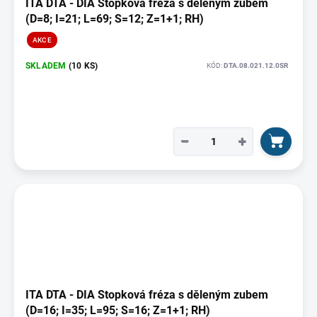
ITA DTA - DIA Stopková fréza s děleným zubem
(D=8; I=21; L=69; S=12; Z=1+1; RH)
AKCE
SKLADEM
(10 KS)
KÓD:
DTA.08.021.12.0SR
−
+
ITA DTA - DIA Stopková fréza s děleným zubem
(D=16; I=35; L=95; S=16; Z=1+1; RH)