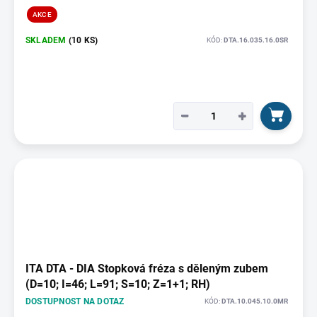
AKCE
SKLADEM
(10 KS)
KÓD:
DTA.16.035.16.0SR
−
+
ITA DTA - DIA Stopková fréza s děleným zubem
(D=10; I=46; L=91; S=10; Z=1+1; RH)
DOSTUPNOST NA DOTAZ
KÓD:
DTA.10.045.10.0MR