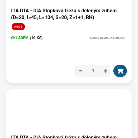
ITA DTA - DIA Stopková fréza s děleným zubem
(D=20; I=45; L=104; S=20; Z=1+1; RH)
AKCE
SKLADEM
(10 KS)
KÓD:
DTA.20.045.20.0SR
−
+
ITA DTA - DIA Stopková fréza s děleným zubem