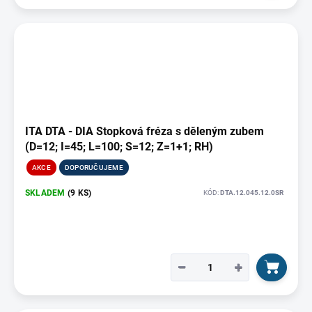
ITA DTA - DIA Stopková fréza s děleným zubem
(D=12; I=45; L=100; S=12; Z=1+1; RH)
AKCE
DOPORUČUJEME
SKLADEM
(9 KS)
KÓD:
DTA.12.045.12.0SR
−
+