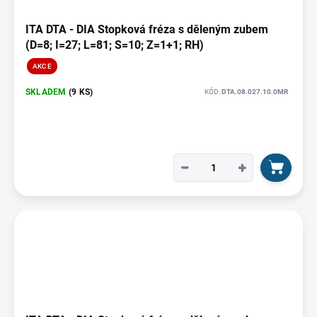
ITA DTA - DIA Stopková fréza s děleným zubem
(D=8; I=27; L=81; S=10; Z=1+1; RH)
AKCE
SKLADEM
(9 KS)
KÓD:
DTA.08.027.10.0MR
−
+