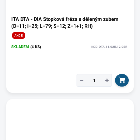
ITA DTA - DIA Stopková fréza s děleným zubem
(D=11; I=25; L=79; S=12; Z=1+1; RH)
AKCE
SKLADEM
(4 KS)
KÓD:
DTA.11.025.12.0SR
−
+