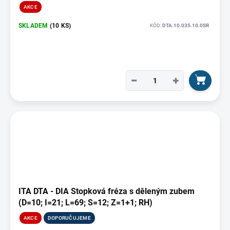
AKCE
SKLADEM
(10 KS)
KÓD:
DTA.10.035.10.0SR
−
+
ITA DTA - DIA Stopková fréza s děleným zubem
(D=10; I=21; L=69; S=12; Z=1+1; RH)
AKCE
DOPORUČUJEME