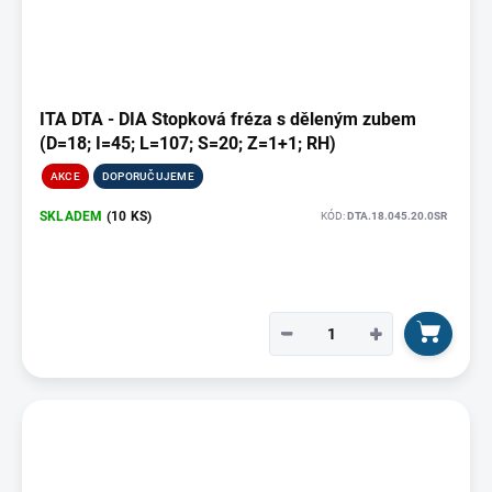
ITA DTA - DIA Stopková fréza s děleným zubem
(D=18; I=45; L=107; S=20; Z=1+1; RH)
AKCE
DOPORUČUJEME
SKLADEM
(10 KS)
KÓD:
DTA.18.045.20.0SR
−
+