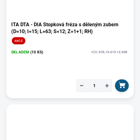
ITA DTA - DIA Stopková fréza s děleným zubem
(D=10; I=15; L=63; S=12; Z=1+1; RH)
AKCE
SKLADEM
(10 KS)
KÓD:
DTA.10.015.12.0SR
−
+