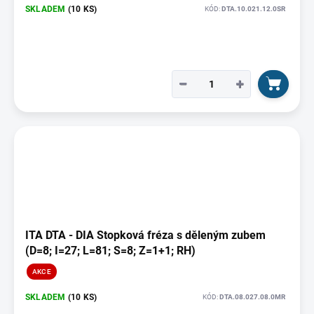
SKLADEM
(10 KS)
KÓD:
DTA.10.021.12.0SR
−
+
ITA DTA - DIA Stopková fréza s děleným zubem
(D=8; I=27; L=81; S=8; Z=1+1; RH)
AKCE
SKLADEM
(10 KS)
KÓD:
DTA.08.027.08.0MR