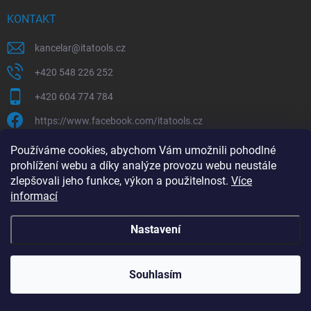
t
v
ý
í
KONTAKT
p
i
kancelar
@
itatools.cz
s
u
+420 548 226 252
+420 604 774 784
https://www.facebook.com/itatools.cz
itatools.cz
Používáme cookies, abychom Vám umožnili pohodlné
prohlížení webu a díky analýze provozu webu neustále
ODEBÍRAT NEWSLETTER
zlepšovali jeho funkce, výkon a použitelnost.
Více
informací
Vložte svůj e-mail a my vám budeme zasílat informace o nových
produktech na našem e-shopu.
Nastavení
E-MAIL
Souhlasím