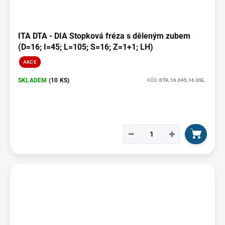
ITA DTA - DIA Stopková fréza s děleným zubem
(D=16; I=45; L=105; S=16; Z=1+1; LH)
AKCE
SKLADEM
(10 KS)
KÓD:
DTA.16.045.16.0SL
−
+