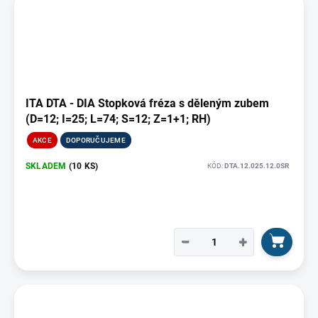
ITA DTA - DIA Stopková fréza s děleným zubem
(D=12; I=25; L=74; S=12; Z=1+1; RH)
AKCE
DOPORUČUJEME
SKLADEM
(10 KS)
KÓD:
DTA.12.025.12.0SR
−
+