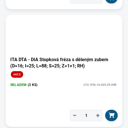
ITA DTA - DIA Stopková fréza s děleným zubem
(D=16; I=25; L=88; S=25; Z=1+1; RH)
AKCE
SKLADEM
(3 KS)
KÓD:
DTA.16.025.25.0SR
−
+