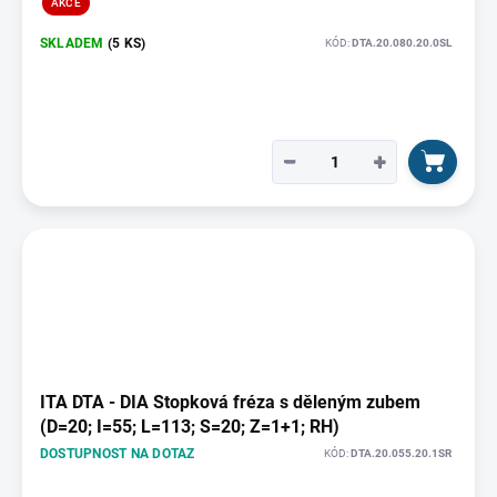
AKCE
SKLADEM
(5 KS)
KÓD:
DTA.20.080.20.0SL
−
+
ITA DTA - DIA Stopková fréza s děleným zubem
(D=20; I=55; L=113; S=20; Z=1+1; RH)
DOSTUPNOST NA DOTAZ
KÓD:
DTA.20.055.20.1SR