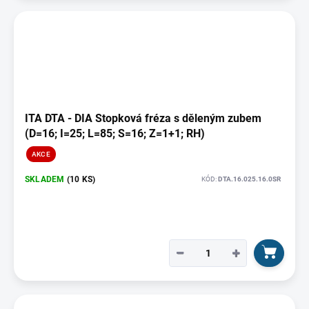
ITA DTA - DIA Stopková fréza s děleným zubem
(D=16; I=25; L=85; S=16; Z=1+1; RH)
AKCE
SKLADEM
(10 KS)
KÓD:
DTA.16.025.16.0SR
−
+