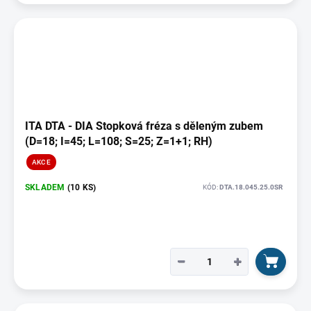
ITA DTA - DIA Stopková fréza s děleným zubem
(D=18; I=45; L=108; S=25; Z=1+1; RH)
AKCE
SKLADEM
(10 KS)
KÓD:
DTA.18.045.25.0SR
−
+