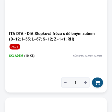
ITA DTA - DIA Stopková fréza s děleným zubem
(D=12; I=35; L=87; S=12; Z=1+1; RH)
AKCE
SKLADEM
(10 KS)
KÓD:
DTA.12.035.12.0SR
−
+