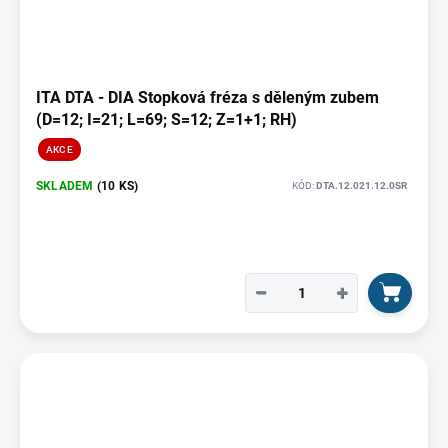
ITA DTA - DIA Stopková fréza s děleným zubem
(D=12; I=21; L=69; S=12; Z=1+1; RH)
AKCE
SKLADEM
(10 KS)
KÓD:
DTA.12.021.12.0SR
−
+