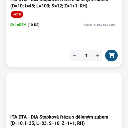
(D=10; I=45; L=100; S=12; Z=1+1; RH)
AKCE
SKLADEM
(10 KS)
KÓD:
DTA.10.045.12.0SR
−
+
ITA DTA - DIA Stopková fréza s děleným zubem
(D=10; I=35; L=83; S=10; Z=1+1; RH)