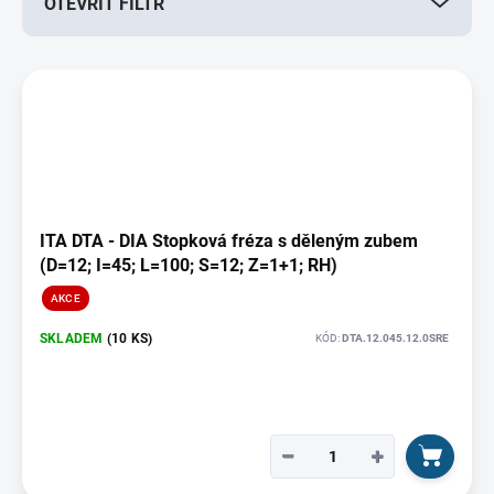
OTEVŘÍT FILTR
o
d
u
V
k
ý
t
p
ů
i
s
p
r
o
ITA DTA - DIA Stopková fréza s děleným zubem
d
(D=12; I=45; L=100; S=12; Z=1+1; RH)
u
AKCE
k
t
SKLADEM
(10 KS)
KÓD:
DTA.12.045.12.0SRE
ů
−
+