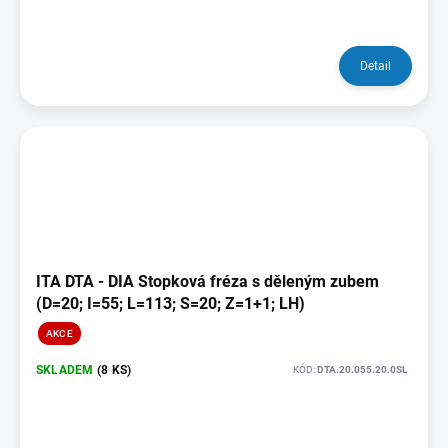
Detail
ITA DTA - DIA Stopková fréza s děleným zubem
(D=20; I=55; L=113; S=20; Z=1+1; LH)
AKCE
SKLADEM
(8 KS)
KÓD:
DTA.20.055.20.0SL