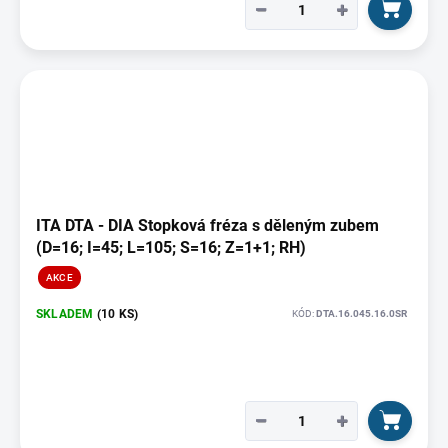
−
+
ITA DTA - DIA Stopková fréza s děleným zubem
(D=16; I=45; L=105; S=16; Z=1+1; RH)
AKCE
SKLADEM
(10 KS)
KÓD:
DTA.16.045.16.0SR
−
+