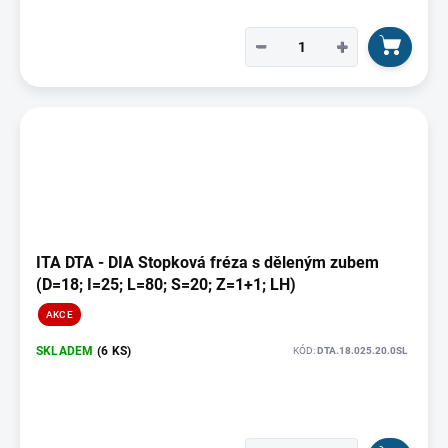
−
+
ITA DTA - DIA Stopková fréza s děleným zubem
(D=18; I=25; L=80; S=20; Z=1+1; LH)
AKCE
SKLADEM
(6 KS)
KÓD:
DTA.18.025.20.0SL