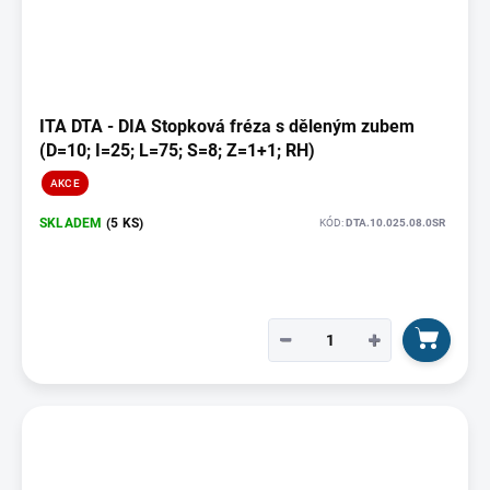
ITA DTA - DIA Stopková fréza s děleným zubem
(D=10; I=25; L=75; S=8; Z=1+1; RH)
AKCE
SKLADEM
(5 KS)
KÓD:
DTA.10.025.08.0SR
−
+