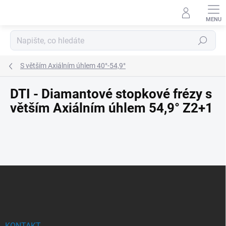
Přejít
na
obsah
Hledat
S větším Axiálním úhlem 40°-54,9°
DTI - Diamantové stopkové frézy s
větším Axiálním úhlem 54,9° Z2+1
Z
á
p
a
t
KONTAKT