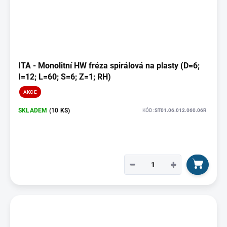
t
p
ů
i
s
p
r
o
ITA - Monolitní HW fréza spirálová na plasty (D=6;
d
I=12; L=60; S=6; Z=1; RH)
u
AKCE
k
t
SKLADEM
(10 KS)
KÓD:
ST01.06.012.060.06R
ů
−
+