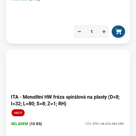
−
+
ITA - Monolitní HW fréza spirálová na plasty (D=8;
I=32; L=80; S=8; Z=1; RH)
AKCE
SKLADEM
(10 KS)
KÓD:
ST01.08.032.080.08R