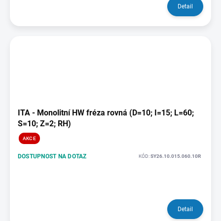
Detail
ITA - Monolitní HW fréza rovná (D=10; I=15; L=60;
S=10; Z=2; RH)
AKCE
DOSTUPNOST NA DOTAZ
KÓD:
SY26.10.015.060.10R
Detail