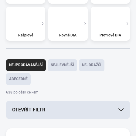
Rašplové
Rovné DIA
Profilové DIA
Ř
a
NEJPRODÁVANĚJŠÍ
NEJLEVNĚJŠÍ
NEJDRAŽŠÍ
z
e
ABECEDNĚ
n
í
638
položek celkem
p
r
OTEVŘÍT FILTR
o
d
u
V
k
ý