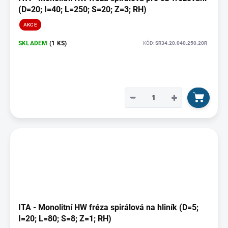
(D=20; I=40; L=250; S=20; Z=3; RH)
AKCE
SKLADEM
(1 KS)
KÓD:
SR34.20.040.250.20R
−
+
ITA - Monolitní HW fréza spirálová na hliník (D=5;
I=20; L=80; S=8; Z=1; RH)