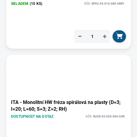
SKLADEM
(10 KS)
KÓD:
SP02.04.016.080.08R1
−
+
ITA - Monolitní HW fréza spirálová na plasty (D=3;
I=20; L=60; S=3; Z=2; RH)
DOSTUPNOST NA DOTAZ
KÓD:
SU28.03.020.060.03R