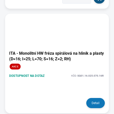
ITA - Monolitní HW fréza spirálová na hliník a plasty
(D=16; I=25; L=70; S=16; Z=2; RH)
AKCE
DOSTUPNOST NA DOTAZ
KÓD:
SQ01.16.025.070.16R
Detail