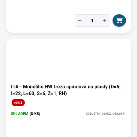
−
+
ITA - Monolitní HW fréza spirálová na plasty (D=6;
I=22; L=60; S=6; Z=1; RH)
AKCE
SKLADEM
(8 KS)
KÓD:
ST01.06.022.060.06R