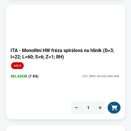
ITA - Monolitní HW fréza spirálová na hliník (D=3;
I=22; L=60; S=6; Z=1; RH)
AKCE
SKLADEM
(7 KS)
KÓD:
SP01.03.022.060.06R
−
+