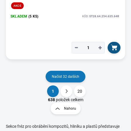
AKCE
SKLADEM
(5 KS)
KÓD:
ST28.64.254.635.64R
−
+
Načíst 32 dalších
1
20
O
S
v
t
638
položek celkem
l
r
Nahoru
á
á
d
n
a
k
c
Sekce fréz pro obrábění kompozitů, hliníku a plastů představuje