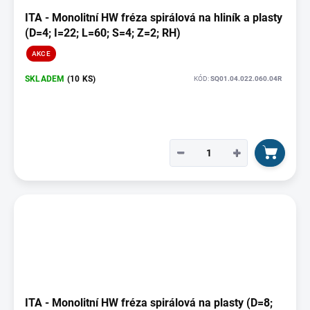
ITA - Monolitní HW fréza spirálová na hliník a plasty
(D=4; I=22; L=60; S=4; Z=2; RH)
AKCE
SKLADEM
(10 KS)
KÓD:
SQ01.04.022.060.04R
−
+
ITA - Monolitní HW fréza spirálová na plasty (D=8;