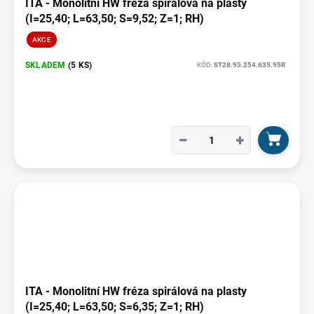
ITA - Monolitní HW fréza spirálová na plasty
(I=25,40; L=63,50; S=9,52; Z=1; RH)
AKCE
SKLADEM
(5 KS)
KÓD:
ST28.95.254.635.95R
−
+
ITA - Monolitní HW fréza spirálová na plasty
(I=25,40; L=63,50; S=6,35; Z=1; RH)