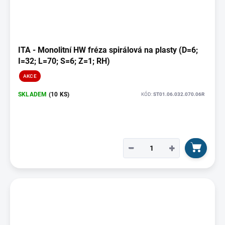
ITA - Monolitní HW fréza spirálová na plasty (D=6;
I=32; L=70; S=6; Z=1; RH)
AKCE
SKLADEM
(10 KS)
KÓD:
ST01.06.032.070.06R
−
+