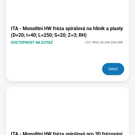
ITA - Monolitní HW fréza spirálová na hliník a plasty
(D=20; I=40; L=250; S=20; Z=3; RH)
DOSTUPNOST NA DOTAZ
KÓD:
SF02.20.040.250.20R
Detail
ITA - Monolitní HW fréza spirálová pro 3D frézování