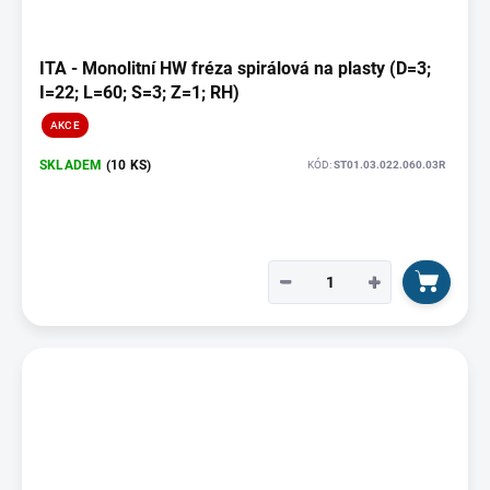
ITA - Monolitní HW fréza spirálová na plasty (D=3;
I=22; L=60; S=3; Z=1; RH)
AKCE
SKLADEM
(10 KS)
KÓD:
ST01.03.022.060.03R
−
+