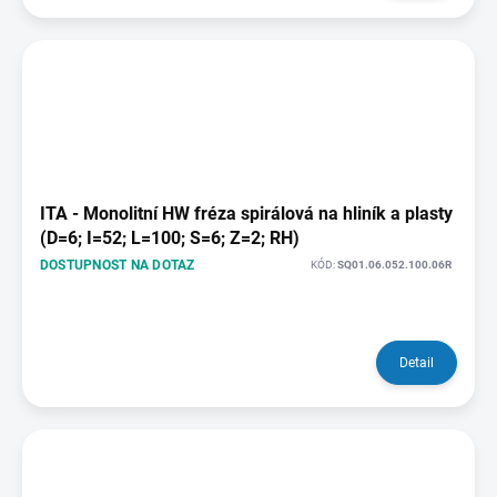
ITA - Monolitní HW fréza spirálová na hliník a plasty
(D=6; I=52; L=100; S=6; Z=2; RH)
DOSTUPNOST NA DOTAZ
KÓD:
SQ01.06.052.100.06R
Detail