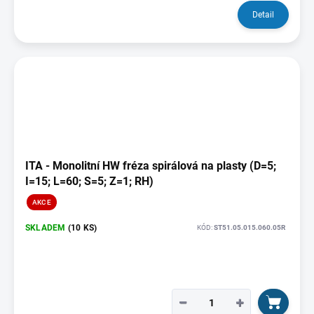
Detail
ITA - Monolitní HW fréza spirálová na plasty (D=5;
I=15; L=60; S=5; Z=1; RH)
AKCE
SKLADEM
(10 KS)
KÓD:
ST51.05.015.060.05R
−
+