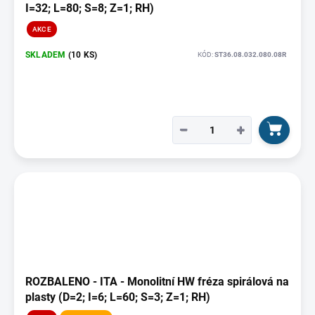
I=32; L=80; S=8; Z=1; RH)
AKCE
SKLADEM
(10 KS)
KÓD:
ST36.08.032.080.08R
−
+
ROZBALENO - ITA - Monolitní HW fréza spirálová na
plasty (D=2; I=6; L=60; S=3; Z=1; RH)