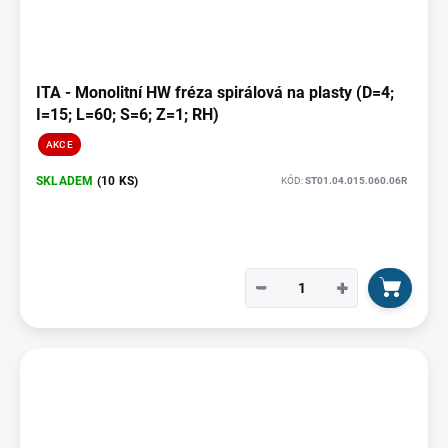
ITA - Monolitní HW fréza spirálová na plasty (D=4;
I=15; L=60; S=6; Z=1; RH)
AKCE
SKLADEM
(10 KS)
KÓD:
ST01.04.015.060.06R
−
+