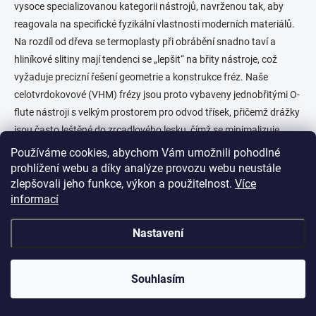
o
í
vysoce specializovanou kategorii nástrojů, navrženou tak, aby
p
v
reagovala na specifické fyzikální vlastnosti moderních materiálů.
r
á
Na rozdíl od dřeva se termoplasty při obrábění snadno taví a
v
n
k
hliníkové slitiny mají tendenci se „lepšit“ na břity nástroje, což
í
y
vyžaduje precizní řešení geometrie a konstrukce fréz. Naše
v
celotvrdokovové (VHM) frézy jsou proto vybaveny jednobřitými O-
ý
p
flute nástroji s velkým prostorem pro odvod třísek, přičemž drážky
i
jsou často leštěné do zrcadlového lesku, čímž se minimalizuje
s
tření, snižuje teplota v místě řezu a zajišťuje okamžitý odchod
u
Používáme cookies, abychom Vám umožnili pohodlné
třísky z řezné spáry, čímž se eliminuje riziko nápeku. Pro
prohlížení webu a díky analýze provozu webu neustále
zlepšovali jeho funkce, výkon a použitelnost.
Více
nejnáročnější průmyslové aplikace, zahrnující abrazivní materiály
informací
jako HPL (vysokotlaký laminát), sklolaminát, Corian či uhlíkové
kompozity, nabízíme frézy opatřené špičkovými povlaky, například
Nastavení
DLC (Diamond-Like Carbon), které poskytují extrémní tvrdost,
vynikající kluznost a výrazně prodlužují životnost nástroje i při
vysokých řezných rychlostech. Tyto frézy jsou ideální pro výrobu
Souhlasím
reklamních poutačů z Dibondu a plexiskla, přesné strojírenské díly
z hliníku nebo další kompozitní produkty, přičemž zajišťují