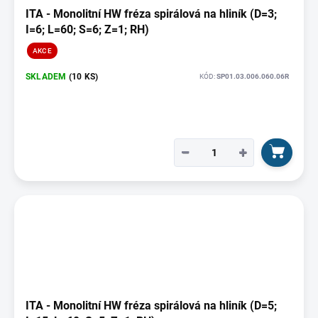
ITA - Monolitní HW fréza spirálová na hliník (D=3;
I=6; L=60; S=6; Z=1; RH)
AKCE
SKLADEM
(10 KS)
KÓD:
SP01.03.006.060.06R
−
+
ITA - Monolitní HW fréza spirálová na hliník (D=5;