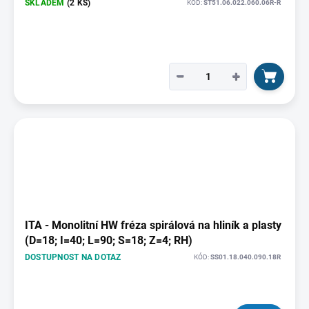
SKLADEM
(2 KS)
KÓD:
ST51.06.022.060.06R-R
−
+
ITA - Monolitní HW fréza spirálová na hliník a plasty
(D=18; I=40; L=90; S=18; Z=4; RH)
DOSTUPNOST NA DOTAZ
KÓD:
SS01.18.040.090.18R