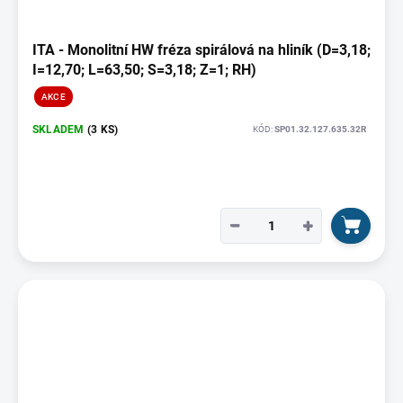
ITA - Monolitní HW fréza spirálová na hliník (D=3,18;
I=12,70; L=63,50; S=3,18; Z=1; RH)
AKCE
SKLADEM
(3 KS)
KÓD:
SP01.32.127.635.32R
−
+