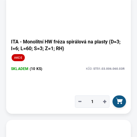
ITA - Monolitní HW fréza spirálová na plasty (D=3;
I=6; L=60; S=3; Z=1; RH)
AKCE
SKLADEM
(10 KS)
KÓD:
ST51.03.006.060.03R
−
+