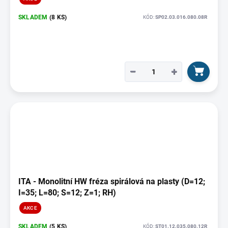
SKLADEM
(8 KS)
KÓD:
SP02.03.016.080.08R
−
+
ITA - Monolitní HW fréza spirálová na plasty (D=12;
I=35; L=80; S=12; Z=1; RH)
AKCE
SKLADEM
(5 KS)
KÓD:
ST01.12.035.080.12R