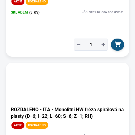
AKCE
ROZBALENO
SKLADEM
(3 KS)
KÓD:
ST01.02.006.060.03R-R
−
+
ROZBALENO - ITA - Monolitní HW fréza spirálová na
plasty (D=6; I=22; L=60; S=6; Z=1; RH)
AKCE
ROZBALENO