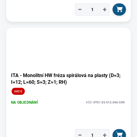
−
+
ITA - Monolitní HW fréza spirálová na plasty (D=3;
I=12; L=60; S=3; Z=1; RH)
AKCE
NA OBJEDNÁNÍ
KÓD:
ST01.03.012.060.03R
−
+