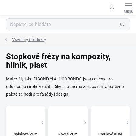
Přejít
na
obsah
Hledat
Všechny produkty
Stopkové frézy na kompozity,
hliník, plast
Materiály jako DIBOND či ALUCOBOND® jsou ceněny pro
odolnost a široké využití. Díky snadnému zpracování a barevné
paletě se hodí pro fasády i design.
Spirálové VHM
Rovné VHM
Profilové VHM