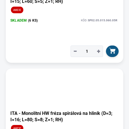
I=15; L=60; S=5; Z=1; RH)
AKCE
SKLADEM
(6 KS)
KÓD:
SP02.05.015.060.05R
−
+
ITA - Monolitní HW fréza spirálová na hliník (D=3;
I=16; L=80; S=8; Z=1; RH)
AKCE