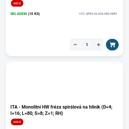
AKCE
SKLADEM
(10 KS)
KÓD:
SP02.05.020.080.08R1
−
+
ITA - Monolitní HW fréza spirálová na hliník (D=4;
I=16; L=80; S=8; Z=1; RH)
AKCE