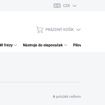
CZK
PRÁZDNÝ KOŠÍK
NÁKUPNÍ
KOŠÍK
HW frézy
Nástroje do olepovaček
Pilové kotouče
6
položek celkem