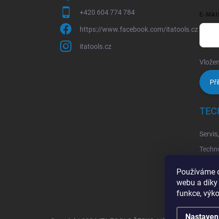
+420 604 774 784
E-MAI
https://www.facebook.com/itatools.cz
itatools.cz
Vložen
Při
TEC
Servis
Techno
Techno
Používáme c
Techno
webu a díky
funkce, výko
Nastaven