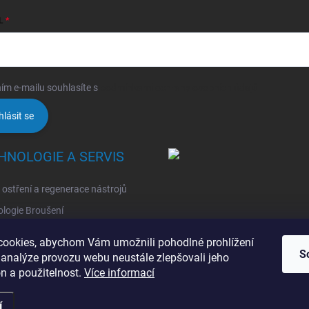
L
ím e-mailu souhlasíte s
podmínkami ochrany osobních údajů
hlásit se
HNOLOGIE A SERVIS
, ostření a regenerace nástrojů
logie Broušení
logie Erodovaní
ookies, abychom Vám umožnili pohodlné prohlížení
logie Laserová Ablace
S
 analýze provozu webu neustále zlepšovali jeho
n a použitelnost.
Více informací
í