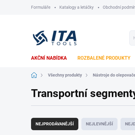
Přejít
Formuláře
Katalogy a letáčky
Obchodní podmí
na
obsah
AKČNÍ NABÍDKA
ROZBALENÉ PRODUKTY
Domů
Všechny produkty
Nástroje do olepovač
Transportní segment
Ř
a
NEJPRODÁVANĚJŠÍ
NEJLEVNĚJŠÍ
NEJD
z
e