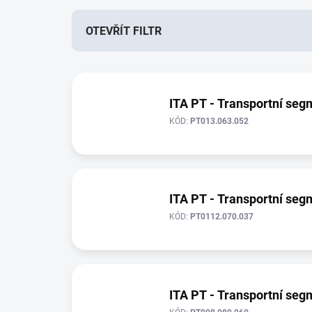
n
í
OTEVŘÍT FILTR
p
r
V
o
ý
d
p
ITA PT - Transportní se
u
i
k
KÓD:
PT013.063.052
s
t
p
ů
r
o
d
ITA PT - Transportní se
u
KÓD:
PT0112.070.037
k
t
ů
ITA PT - Transportní se