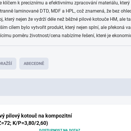
 klíčem k preciznímu a efektivnímu zpracování materiálu, který 
tranně laminované DTD, MDF a HPL, což znamená, že bez ohledu
, který nejen že vydrží déle než běžné pilové kotouče HM, ale ta
aším cílem bylo vytvořit produkt, který nejen splní, ale překoná 
ajícímu poměru životnost/cena nabízíme řešení, které je ekonom
RAŽŠÍ
ABECEDNĚ
ý pilový kotouč na kompozitní
Z=72; K/P=3,80/2,60)
DOSTUPNOST NA DOTAZ