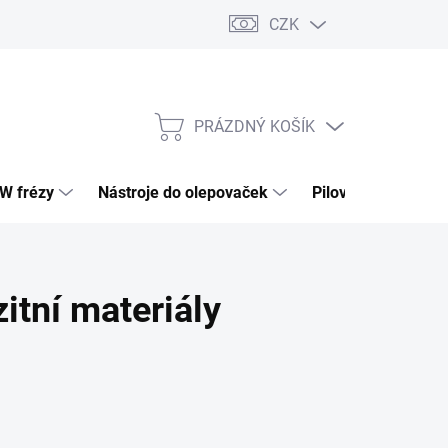
CZK
PRÁZDNÝ KOŠÍK
NÁKUPNÍ
KOŠÍK
HW frézy
Nástroje do olepovaček
Pilové kotouče
tní materiály