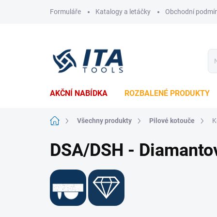
Přejít
Formuláře
Katalogy a letáčky
Obchodní podmí
na
obsah
AKČNÍ NABÍDKA
ROZBALENÉ PRODUKTY
Domů
Všechny produkty
Pilové kotouče
K
DSA/DSH - Diamantové