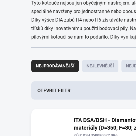
Tyto kotouče nejsou jen obyčejným nástrojem, ale
speciálně navrženy pro jednostranně nebo obous
Díky výšce DIA zubů H4 nebo H6 získáváte nástroj
třísků díky inovativnímu použití bodovací pily. N
pilovými kotouči se nám to podařilo. Díky vynik
Ř
a
NEJPRODÁVANĚJŠÍ
NEJLEVNĚJŠÍ
NEJD
z
e
n
í
OTEVŘÍT FILTR
p
r
V
o
ý
d
ITA DSA/DSH - Diamantov
p
u
materiály (D=350; F=80; 
i
k
s
KÓD:
DSH.350080072.0R6