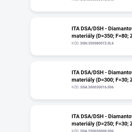
t
p
ů
r
o
d
ITA DSA/DSH - Diamantov
u
materiály (D=350; F=80; 
k
t
KÓD:
DSH.350080072.0L6
ů
ITA DSA/DSH - Diamantov
materiály (D=300; F=30; 
KÓD:
DSA.300030016.006
ITA DSA/DSH - Diamantov
materiály (D=250; F=30; 
KÓD:
DSA.250030008.006