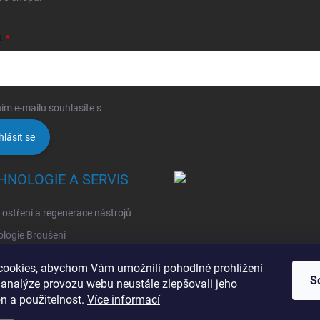
L
ím e-mailu souhlasíte s
podmínkami ochrany osobních údajů
hlásit se
HNOLOGIE A SERVIS
, ostření a regenerace nástrojů
logie Broušení
logie Erodovaní
ookies, abychom Vám umožnili pohodlné prohlížení
S
logie Laserová Ablace
 analýze provozu webu neustále zlepšovali jeho
n a použitelnost.
Více informací