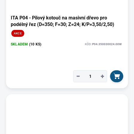
p
r
o
ITA P04 - Pilový kotouč na masivní dřevo pro
d
podélný řez (D=350; F=30; Z=24; K/P=3,50/2,50)
u
AKCE
k
t
SKLADEM
(10 KS)
KÓD:
P04.350030024.00W
ů
−
+