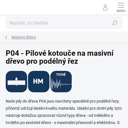
Přejít
na
obsah
Hledat
Masivní dřevo
P04 - Pilové kotouče na masivní
dřevo pro podélný řez
Naše pily do dřeva P04 jsou navrženy speciálně pro podélné řezy,
přičemž udržují ideální kvalitu materiálu. Ideální pro stolní pily, tyto
nástroje dokážou zpracovat různé typy dřeva - od měkkého a
tvrdého po exotické dřevo - s maximální přesností a efektivitou. S