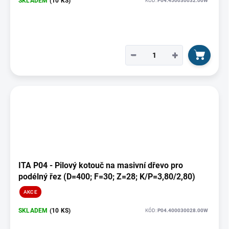
SKLADEM
(10 KS)
KÓD:
P04.450030032.00W
−
+
ITA P04 - Pilový kotouč na masivní dřevo pro
podélný řez (D=400; F=30; Z=28; K/P=3,80/2,80)
AKCE
SKLADEM
(10 KS)
KÓD:
P04.400030028.00W