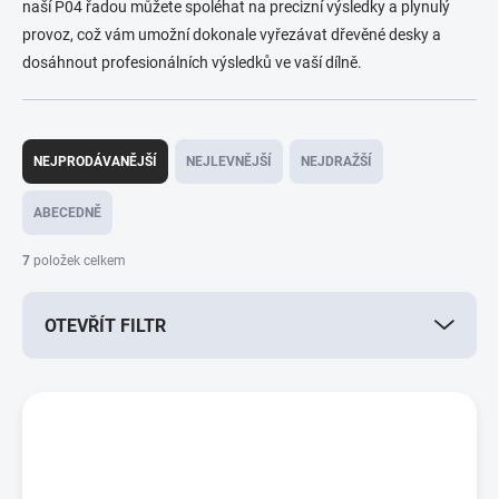
naší P04 řadou můžete spoléhat na precizní výsledky a plynulý
provoz, což vám umožní dokonale vyřezávat dřevěné desky a
dosáhnout profesionálních výsledků ve vaší dílně.
Ř
a
NEJPRODÁVANĚJŠÍ
NEJLEVNĚJŠÍ
NEJDRAŽŠÍ
z
e
ABECEDNĚ
n
í
7
položek celkem
p
r
OTEVŘÍT FILTR
o
d
u
V
k
ý
t
p
ů
i
s