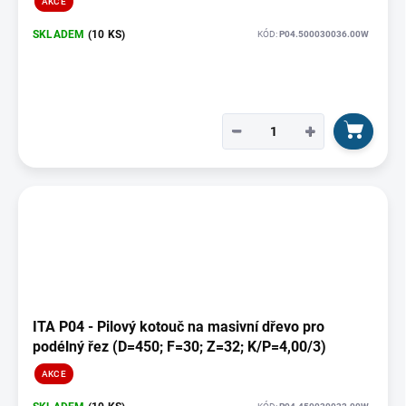
AKCE
SKLADEM
(10 KS)
KÓD:
P04.500030036.00W
−
+
ITA P04 - Pilový kotouč na masivní dřevo pro
podélný řez (D=450; F=30; Z=32; K/P=4,00/3)
AKCE