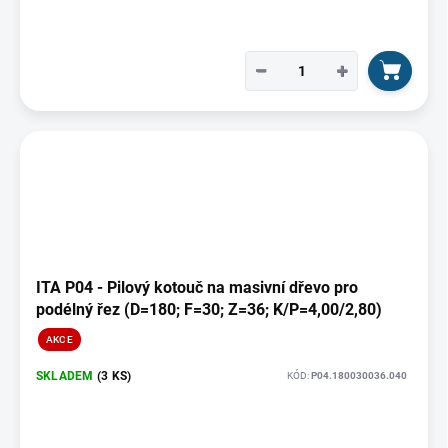
−
+
ITA P04 - Pilový kotouč na masivní dřevo pro
podélný řez (D=180; F=30; Z=36; K/P=4,00/2,80)
AKCE
SKLADEM
(3 KS)
KÓD:
P04.180030036.040