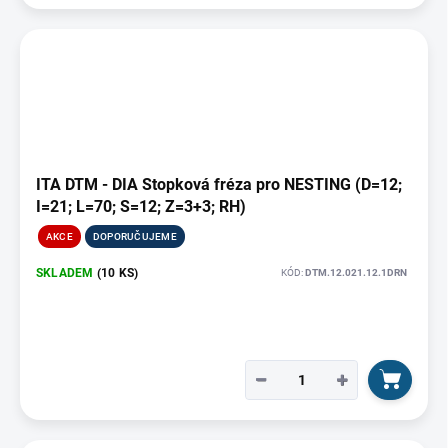
ITA DTM - DIA Stopková fréza pro NESTING (D=12;
I=21; L=70; S=12; Z=3+3; RH)
AKCE
DOPORUČUJEME
SKLADEM
(10 KS)
KÓD:
DTM.12.021.12.1DRN
−
+