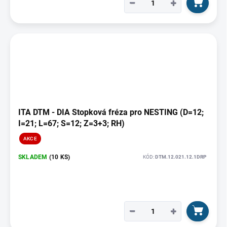
−
+
ITA DTM - DIA Stopková fréza pro NESTING (D=12;
I=21; L=67; S=12; Z=3+3; RH)
AKCE
SKLADEM
(10 KS)
KÓD:
DTM.12.021.12.1DRP
−
+