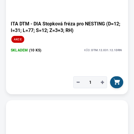
ITA DTM - DIA Stopková fréza pro NESTING (D=12;
I=31; L=77; S=12; Z=3+3; RH)
AKCE
SKLADEM
(10 KS)
KÓD:
DTM.12.031.12.1DRN
−
+