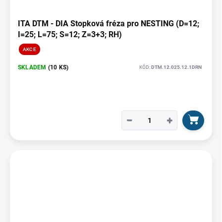
ITA DTM - DIA Stopková fréza pro NESTING (D=12;
I=25; L=75; S=12; Z=3+3; RH)
AKCE
SKLADEM
(10 KS)
KÓD:
DTM.12.025.12.1DRN
−
+