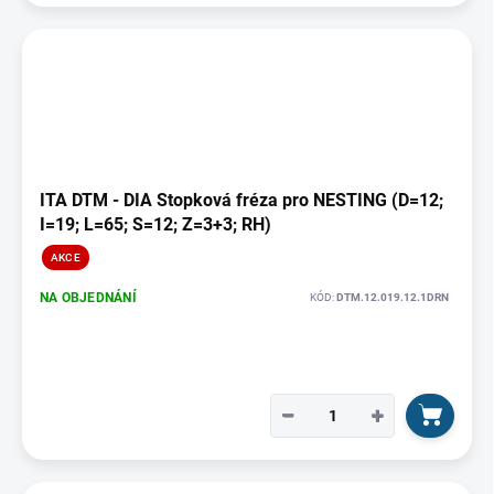
ITA DTM - DIA Stopková fréza pro NESTING (D=12;
I=19; L=65; S=12; Z=3+3; RH)
AKCE
NA OBJEDNÁNÍ
KÓD:
DTM.12.019.12.1DRN
−
+