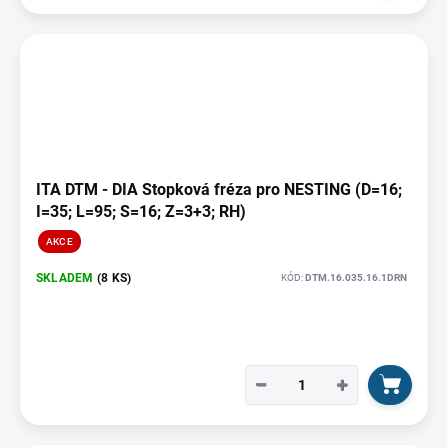
ITA DTM - DIA Stopková fréza pro NESTING (D=16;
I=35; L=95; S=16; Z=3+3; RH)
AKCE
SKLADEM
(8 KS)
KÓD:
DTM.16.035.16.1DRN
−
+