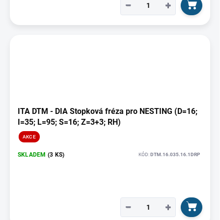
−
+
ITA DTM - DIA Stopková fréza pro NESTING (D=16;
I=35; L=95; S=16; Z=3+3; RH)
AKCE
SKLADEM
(3 KS)
KÓD:
DTM.16.035.16.1DRP
−
+