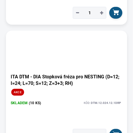
−
+
ITA DTM - DIA Stopková fréza pro NESTING (D=12;
I=24; L=70; S=12; Z=3+3; RH)
AKCE
SKLADEM
(10 KS)
KÓD:
DTM.12.024.12.1DRP