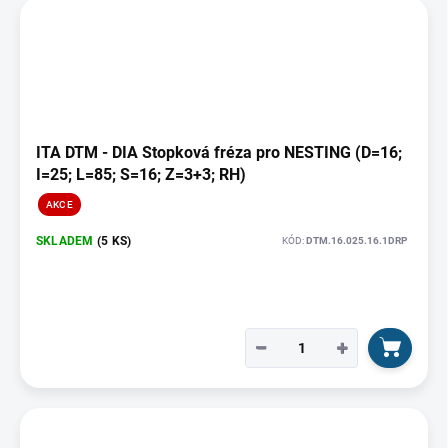
ITA DTM - DIA Stopková fréza pro NESTING (D=16;
I=25; L=85; S=16; Z=3+3; RH)
AKCE
SKLADEM
(5 KS)
KÓD:
DTM.16.025.16.1DRP
−
+