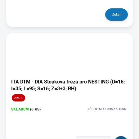
Detail
ITA DTM - DIA Stopková fréza pro NESTING (D=16;
I=35; L=95; S=16; Z=3+3; RH)
AKCE
SKLADEM
(6 KS)
KÓD:
DTM.16.035.16.1SRN