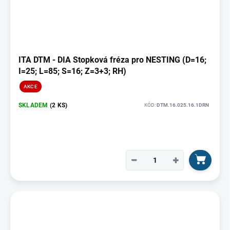
ITA DTM - DIA Stopková fréza pro NESTING (D=16;
I=25; L=85; S=16; Z=3+3; RH)
AKCE
SKLADEM
(2 KS)
KÓD:
DTM.16.025.16.1DRN
−
+