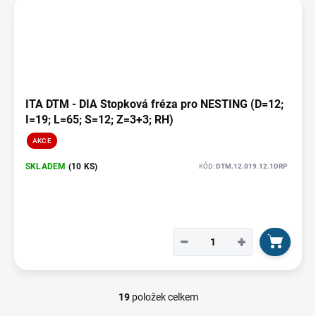
ITA DTM - DIA Stopková fréza pro NESTING (D=12;
I=19; L=65; S=12; Z=3+3; RH)
AKCE
SKLADEM
(10 KS)
KÓD:
DTM.12.019.12.1DRP
−
+
19
položek celkem
O