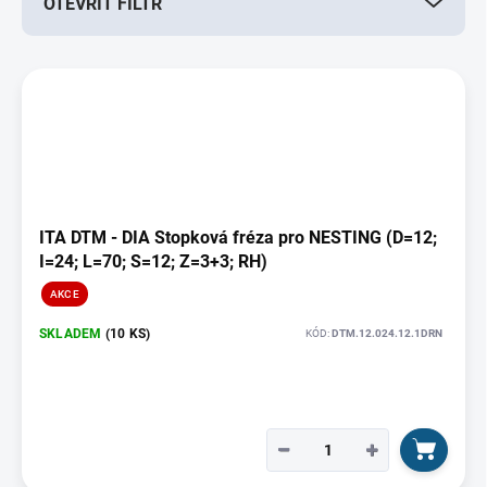
OTEVŘÍT FILTR
o
d
u
V
k
ý
t
p
ů
i
s
p
r
o
ITA DTM - DIA Stopková fréza pro NESTING (D=12;
d
I=24; L=70; S=12; Z=3+3; RH)
u
AKCE
k
t
SKLADEM
(10 KS)
KÓD:
DTM.12.024.12.1DRN
ů
−
+