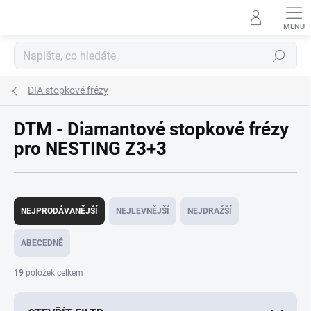
Přejít
na
obsah
Hledat
DIA stopkové frézy
DTM - Diamantové stopkové frézy
pro NESTING Z3+3
Ř
a
NEJPRODÁVANĚJŠÍ
NEJLEVNĚJŠÍ
NEJDRAŽŠÍ
z
e
ABECEDNĚ
n
í
19
položek celkem
p
r