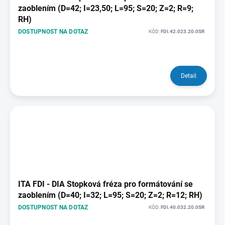
zaoblením (D=42; I=23,50; L=95; S=20; Z=2; R=9;
RH)
DOSTUPNOST NA DOTAZ
KÓD:
FDI.42.023.20.0SR
Detail
ITA FDI - DIA Stopková fréza pro formátování se
zaoblením (D=40; I=32; L=95; S=20; Z=2; R=12; RH)
DOSTUPNOST NA DOTAZ
KÓD:
FDI.40.032.20.0SR