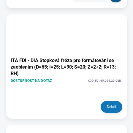
ITA FDI - DIA Stopková fréza pro formátování se
zaoblením (D=65; I=25; L=90; S=20; Z=2+2; R=13;
RH)
DOSTUPNOST NA DOTAZ
KÓD:
FDI.65.025.20.0SR
Detail