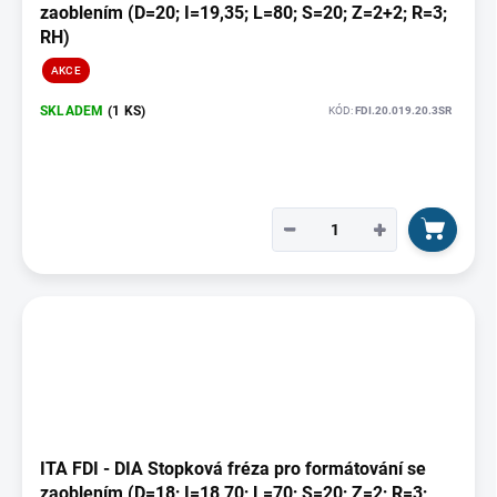
zaoblením (D=20; I=19,35; L=80; S=20; Z=2+2; R=3;
RH)
AKCE
SKLADEM
(1 KS)
KÓD:
FDI.20.019.20.3SR
−
+
ITA FDI - DIA Stopková fréza pro formátování se
zaoblením (D=18; I=18,70; L=70; S=20; Z=2; R=3;