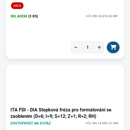
AKCE
SKLADEM
(3 KS)
KÓD:
FDI.18.018.20.SR1
−
+
ITA FDI - DIA Stopková fréza pro formátování se
zaoblením (D=6; I=9; S=12; Z=1; R=2; RH)
DOSTUPNOST NA DOTAZ
KÓD:
FDI.13.009.12.1DR