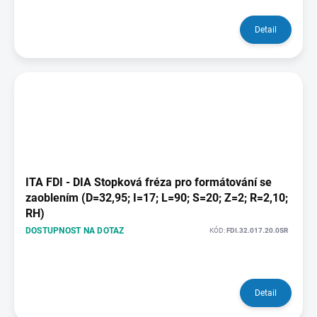
Detail
ITA FDI - DIA Stopková fréza pro formátování se
zaoblením (D=32,95; I=17; L=90; S=20; Z=2; R=2,10;
RH)
DOSTUPNOST NA DOTAZ
KÓD:
FDI.32.017.20.0SR
Detail