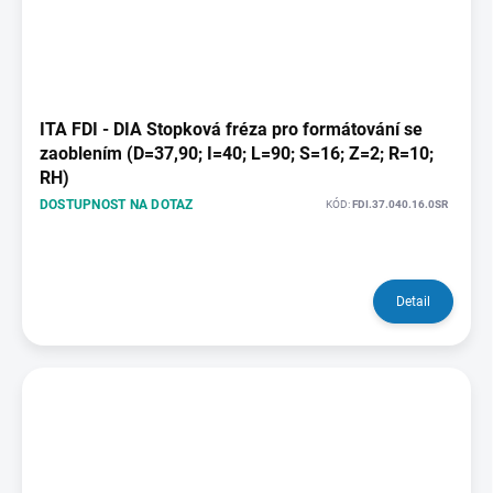
ITA FDI - DIA Stopková fréza pro formátování se
zaoblením (D=37,90; I=40; L=90; S=16; Z=2; R=10;
RH)
DOSTUPNOST NA DOTAZ
KÓD:
FDI.37.040.16.0SR
Detail