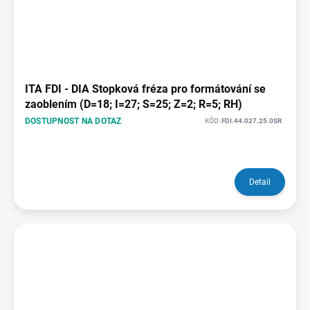
ITA FDI - DIA Stopková fréza pro formátování se
zaoblením (D=18; I=27; S=25; Z=2; R=5; RH)
DOSTUPNOST NA DOTAZ
KÓD:
FDI.44.027.25.0SR
Detail