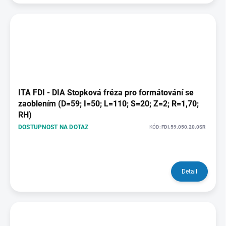
ITA FDI - DIA Stopková fréza pro formátování se
zaoblením (D=59; I=50; L=110; S=20; Z=2; R=1,70;
RH)
DOSTUPNOST NA DOTAZ
KÓD:
FDI.59.050.20.0SR
Detail