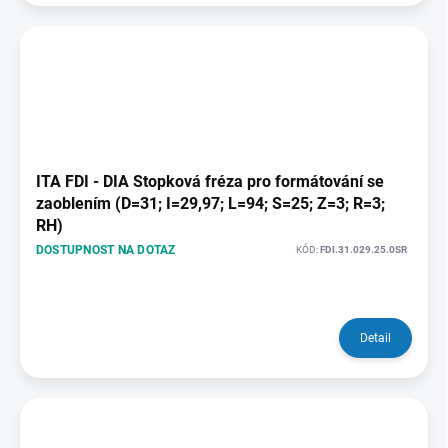
ITA FDI - DIA Stopková fréza pro formátování se
zaoblením (D=31; I=29,97; L=94; S=25; Z=3; R=3;
RH)
DOSTUPNOST NA DOTAZ
KÓD:
FDI.31.029.25.0SR
Detail