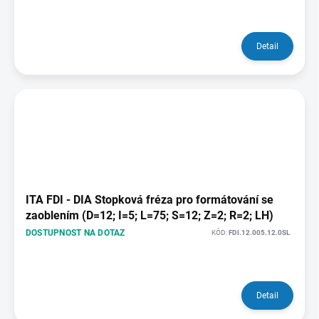
Detail
ITA FDI - DIA Stopková fréza pro formátování se
zaoblením (D=12; I=5; L=75; S=12; Z=2; R=2; LH)
DOSTUPNOST NA DOTAZ
KÓD:
FDI.12.005.12.0SL
Detail