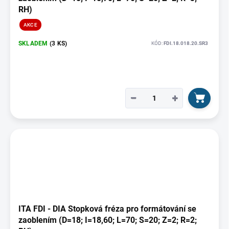
RH)
AKCE
SKLADEM
(3 KS)
KÓD:
FDI.18.018.20.SR3
−
+
ITA FDI - DIA Stopková fréza pro formátování se
zaoblením (D=18; I=18,60; L=70; S=20; Z=2; R=2;