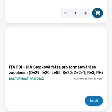
−
+
ITA FDI - DIA Stopková fréza pro formátování se
zaoblením (D=29; I=20; L=85; S=20; Z=2+1; R=3; RH)
DOSTUPNOST NA DOTAZ
KÓD:
FDI.29.020.20.0SR
Detail