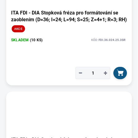
ITA FDI - DIA Stopková fréza pro formátování se
zaoblením (D=36; I=24; L=94; S=25; Z=4+1; R=3; RH)
AKCE
SKLADEM
(10 KS)
KÓD:
FDI.36.024.25.3SR
−
+