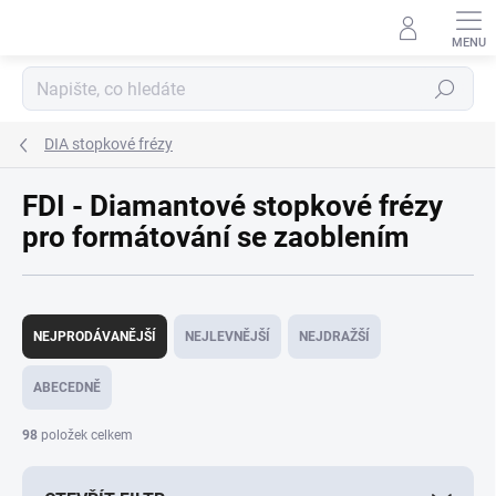
Přejít
na
obsah
Hledat
DIA stopkové frézy
FDI - Diamantové stopkové frézy
pro formátování se zaoblením
Ř
a
NEJPRODÁVANĚJŠÍ
NEJLEVNĚJŠÍ
NEJDRAŽŠÍ
z
e
ABECEDNĚ
n
í
98
položek celkem
p
r