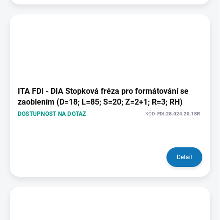
ITA FDI - DIA Stopková fréza pro formátování se
zaoblením (D=18; L=85; S=20; Z=2+1; R=3; RH)
DOSTUPNOST NA DOTAZ
KÓD:
FDI.28.024.20.1SR
Detail