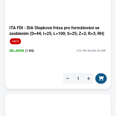
ITA FDI - DIA Stopková fréza pro formátování se
zaoblením (D=44; I=25; L=100; S=25; Z=2; R=3; RH)
AKCE
SKLADEM
(1 KS)
KÓD:
FDI.44.025.25.2SR
−
+