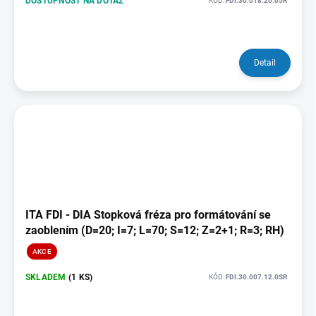
DOSTUPNOST NA DOTAZ
KÓD:
FDI.30.018.20.05R
Detail
ITA FDI - DIA Stopková fréza pro formátování se
zaoblením (D=20; I=7; L=70; S=12; Z=2+1; R=3; RH)
AKCE
SKLADEM
(1 KS)
KÓD:
FDI.30.007.12.0SR