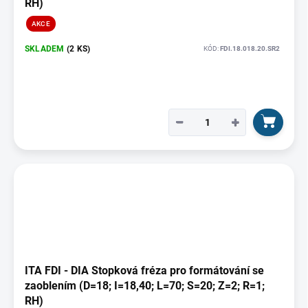
RH)
AKCE
SKLADEM
(2 KS)
KÓD:
FDI.18.018.20.SR2
−
+
ITA FDI - DIA Stopková fréza pro formátování se
zaoblením (D=18; I=18,40; L=70; S=20; Z=2; R=1;
RH)