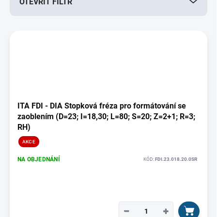
OTEVŘÍT FILTR
o
d
u
V
k
ý
t
p
ů
i
s
p
r
o
ITA FDI - DIA Stopková fréza pro formátování se
d
zaoblením (D=23; I=18,30; L=80; S=20; Z=2+1; R=3;
u
RH)
k
AKCE
t
ů
NA OBJEDNÁNÍ
KÓD:
FDI.23.018.20.0SR
−
+