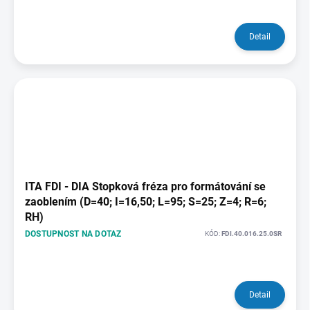
Detail
ITA FDI - DIA Stopková fréza pro formátování se
zaoblením (D=40; I=16,50; L=95; S=25; Z=4; R=6;
RH)
DOSTUPNOST NA DOTAZ
KÓD:
FDI.40.016.25.0SR
Detail