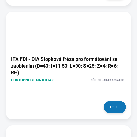
ITA FDI - DIA Stopková fréza pro formátování se
zaoblením (D=40; I=11,50; L=90; S=25; Z=4; R=6;
RH)
DOSTUPNOST NA DOTAZ
KÓD:
FDI.40.011.25.0SR
Detail