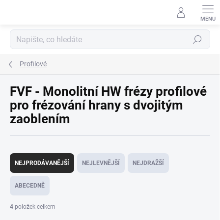
Přejít
na
obsah
Hledat
Profilové
FVF - Monolitní HW frézy profilové
pro frézování hrany s dvojitým
zaoblením
Ř
a
NEJPRODÁVANĚJŠÍ
NEJLEVNĚJŠÍ
NEJDRAŽŠÍ
z
e
ABECEDNĚ
n
í
4
položek celkem
p