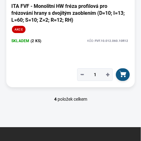
ITA FVF - Monolitní HW fréza profilová pro
frézování hrany s dvojitým zaoblením (D=10; I=13;
L=60; S=10; Z=2; R=12; RH)
AKCE
SKLADEM
(2 KS)
KÓD:
FVF.10.012.060.10R12
−
+
4
položek celkem
O
v
l
á
d
Z
a
á
c