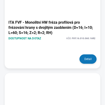
ITA FVF - Monolitní HW fréza profilová pro
frézování hrany s dvojitým zaoblením (D=16; I=10;
L=60; S=16; Z=2; R=2; RH)
DOSTUPNOST NA DOTAZ
KÓD:
FVF.16.010.060.16R2
Detail