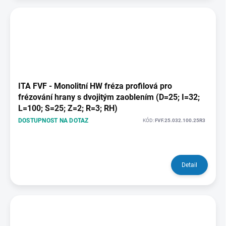
ITA FVF - Monolitní HW fréza profilová pro
frézování hrany s dvojitým zaoblením (D=25; I=32;
L=100; S=25; Z=2; R=3; RH)
DOSTUPNOST NA DOTAZ
KÓD:
FVF.25.032.100.25R3
Detail