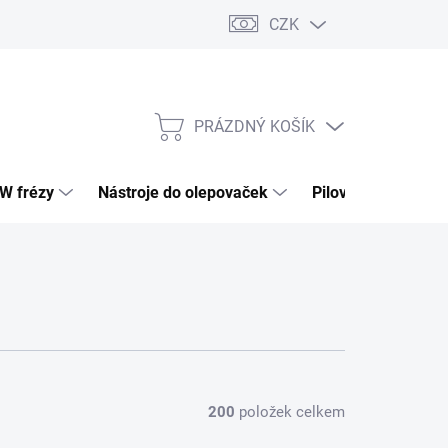
CZK
PRÁZDNÝ KOŠÍK
NÁKUPNÍ
KOŠÍK
HW frézy
Nástroje do olepovaček
Pilové kotouče
200
položek celkem