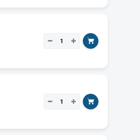
−
+
−
+