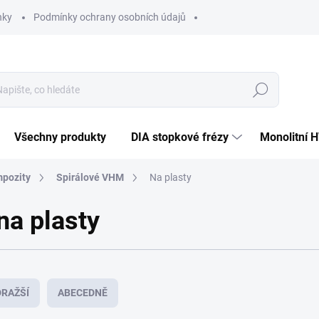
nky
Podmínky ochrany osobních údajů
Hledat
Všechny produkty
DIA stopkové frézy
Monolitní 
mpozity
Spirálové VHM
Na plasty
na plasty
RAŽŠÍ
ABECEDNĚ