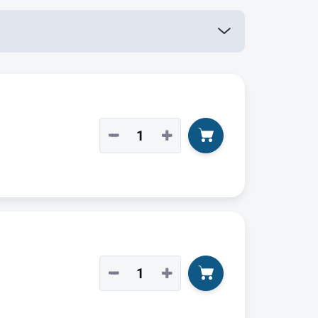
−
+
−
+