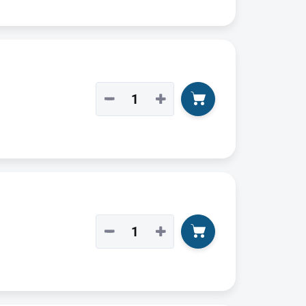
−
+
−
+