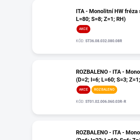
ITA - Monolitní HW fréza 
L=80; S=8; Z=1; RH)
AKCE
KÓD:
ST36.08.032.080.08R
ROZBALENO - ITA - Monoli
(D=2; I=6; L=60; S=3; Z=1
AKCE
ROZBALENO
KÓD:
ST01.02.006.060.03R-R
ROZBALENO - ITA - Monoli