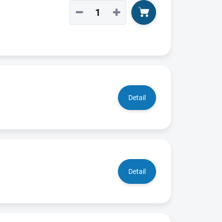
−
+
Detail
Detail