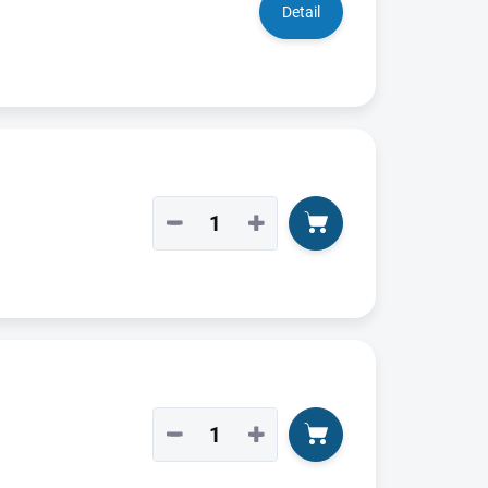
Detail
−
+
−
+