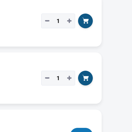
−
+
−
+