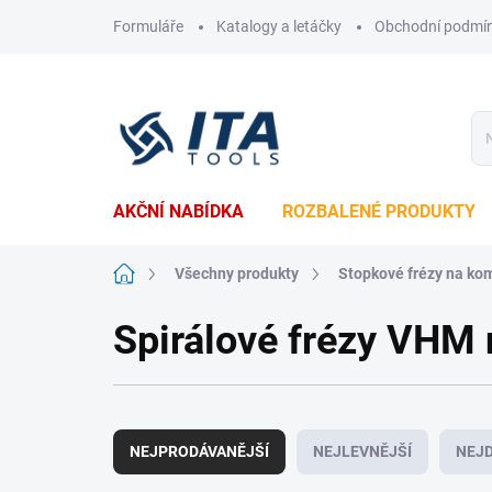
Přejít
Formuláře
Katalogy a letáčky
Obchodní podmí
na
obsah
AKČNÍ NABÍDKA
ROZBALENÉ PRODUKTY
Domů
Všechny produkty
Stopkové frézy na ko
Spirálové frézy VHM 
Ř
a
NEJPRODÁVANĚJŠÍ
NEJLEVNĚJŠÍ
NEJD
z
e