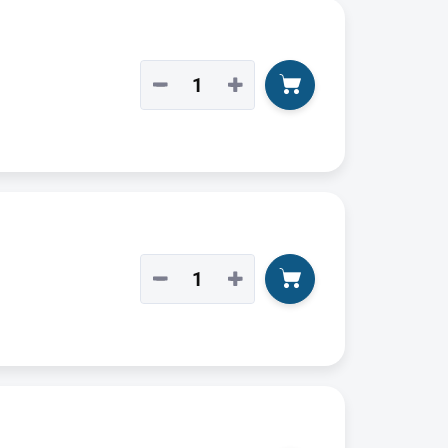
−
+
−
+