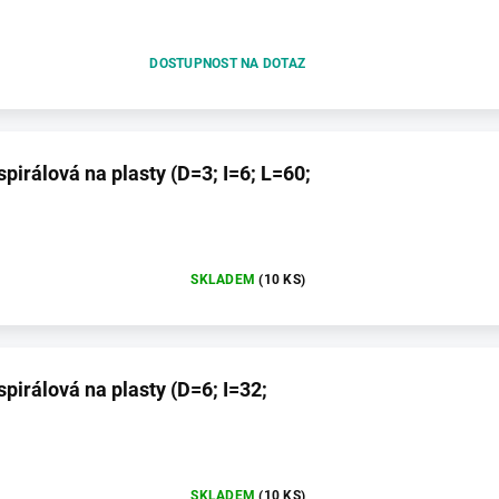
DOSTUPNOST NA DOTAZ
spirálová na plasty (D=3; I=6; L=60;
SKLADEM
(10 KS)
spirálová na plasty (D=6; I=32;
SKLADEM
(10 KS)