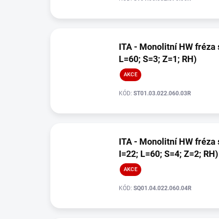
ITA - Monolitní HW fréza 
L=60; S=3; Z=1; RH)
AKCE
KÓD:
ST01.03.022.060.03R
ITA - Monolitní HW fréza s
I=22; L=60; S=4; Z=2; RH)
AKCE
KÓD:
SQ01.04.022.060.04R