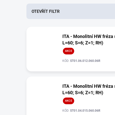
n
í
OTEVŘÍT FILTR
p
r
V
o
ý
d
ITA - Monolitní HW fréza 
p
u
L=60; S=6; Z=1; RH)
i
k
s
t
AKCE
p
ů
r
KÓD:
ST01.06.012.060.06R
o
d
u
k
ITA - Monolitní HW fréza 
t
L=60; S=6; Z=1; RH)
ů
AKCE
KÓD:
ST01.04.015.060.06R