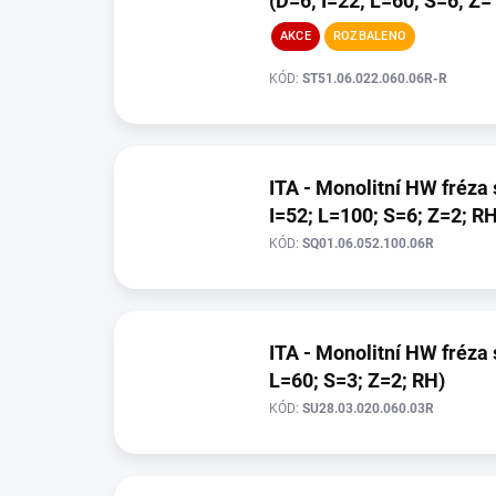
(D=6; I=22; L=60; S=6; Z=
AKCE
ROZBALENO
KÓD:
ST51.06.022.060.06R-R
ITA - Monolitní HW fréza s
I=52; L=100; S=6; Z=2; RH
KÓD:
SQ01.06.052.100.06R
ITA - Monolitní HW fréza 
L=60; S=3; Z=2; RH)
KÓD:
SU28.03.020.060.03R