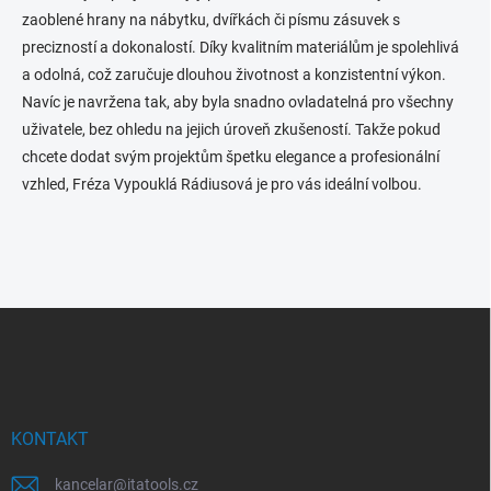
zaoblené hrany na nábytku, dvířkách či písmu zásuvek s
precizností a dokonalostí. Díky kvalitním materiálům je spolehlivá
a odolná, což zaručuje dlouhou životnost a konzistentní výkon.
Navíc je navržena tak, aby byla snadno ovladatelná pro všechny
uživatele, bez ohledu na jejich úroveň zkušeností. Takže pokud
chcete dodat svým projektům špetku elegance a profesionální
vzhled, Fréza Vypouklá Rádiusová je pro vás ideální volbou.
Z
á
p
a
t
í
KONTAKT
kancelar
@
itatools.cz