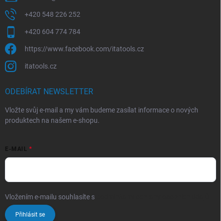
+420 548 226 252
+420 604 774 784
https://www.facebook.com/itatools.cz
itatools.cz
ODEBÍRAT NEWSLETTER
Vložte svůj e-mail a my vám budeme zasílat informace o nových
produktech na našem e-shopu.
E-MAIL
Vložením e-mailu souhlasíte s
podmínkami ochrany osobních údajů
Přihlásit se