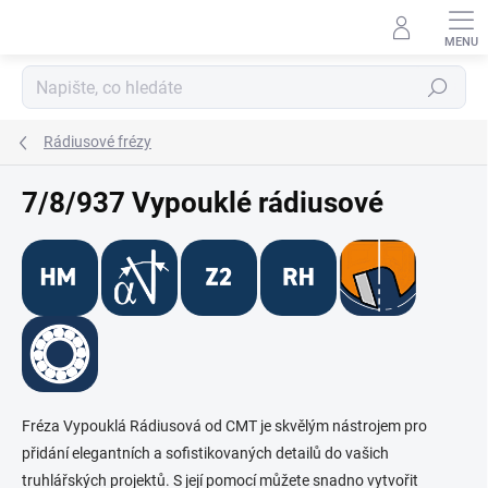
Přejít
na
obsah
Hledat
Rádiusové frézy
7/8/937 Vypouklé rádiusové
Fréza Vypouklá Rádiusová od CMT je skvělým nástrojem pro
přidání elegantních a sofistikovaných detailů do vašich
truhlářských projektů. S její pomocí můžete snadno vytvořit