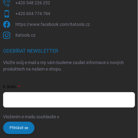
+420 548 226 252
+420 604 774 784
https://www.facebook.com/itatools.cz
itatools.cz
ODEBÍRAT NEWSLETTER
Vložte svůj e-mail a my vám budeme zasílat informace o nových
produktech na našem e-shopu.
E-MAIL
Vložením e-mailu souhlasíte s
podmínkami ochrany osobních údajů
Přihlásit se