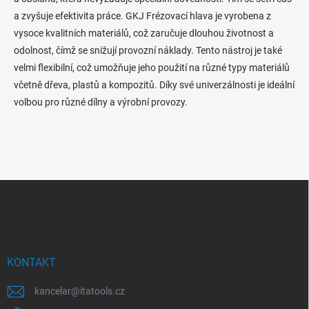
a zvyšuje efektivita práce. GKJ Frézovací hlava je vyrobena z
vysoce kvalitních materiálů, což zaručuje dlouhou životnost a
odolnost, čímž se snižují provozní náklady. Tento nástroj je také
velmi flexibilní, což umožňuje jeho použití na různé typy materiálů
včetně dřeva, plastů a kompozitů. Díky své univerzálnosti je ideální
volbou pro různé dílny a výrobní provozy.
Z
á
p
a
t
í
KONTAKT
kancelar
@
itatools.cz