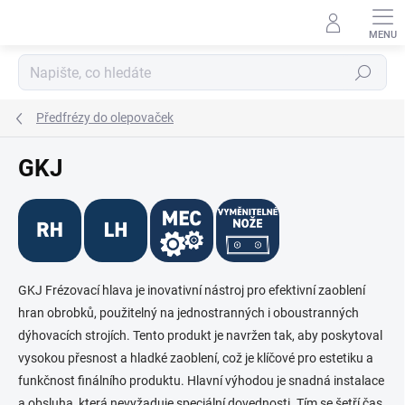
Přejít
na
obsah
Hledat
Předfrézy do olepovaček
GKJ
GKJ Frézovací hlava je inovativní nástroj pro efektivní zaoblení
hran obrobků, použitelný na jednostranných i oboustranných
dýhovacích strojích. Tento produkt je navržen tak, aby poskytoval
vysokou přesnost a hladké zaoblení, což je klíčové pro estetiku a
funkčnost finálního produktu. Hlavní výhodou je snadná instalace
a obsluha, která nevyžaduje speciální dovednosti. Tím se šetří čas