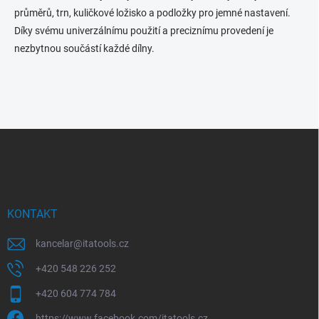
průměrů, trn, kuličkové ložisko a podložky pro jemné nastavení.
Díky svému univerzálnímu použití a preciznímu provedení je
nezbytnou součástí každé dílny.
Z
á
p
a
t
í
KONTAKT
kancelar
@
itatools.cz
+420 548 226 252
+420 604 774 784
https://www.facebook.com/itatools.cz