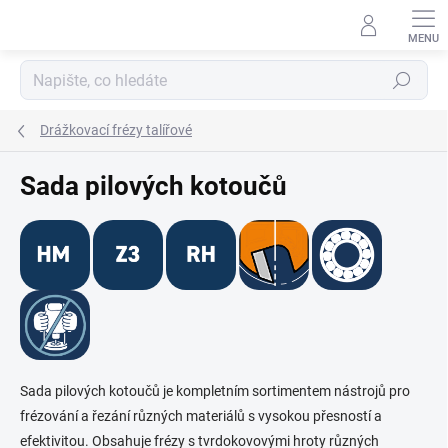
Přejít
na
obsah
Hledat
Drážkovací frézy talířové
Sada pilových kotoučů
Sada pilových kotoučů je kompletním sortimentem nástrojů pro
frézování a řezání různých materiálů s vysokou přesností a
efektivitou. Obsahuje frézy s tvrdokovovými hroty různých