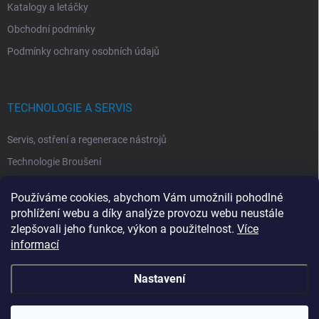
Katalogy a letáčky
Obchodní podmínky
Podmínky ochrany osobních údajů
TECHNOLOGIE A SERVIS
Servis, ostření a regenerace nástrojů
Technologie Broušení
Technologie Erodovaní
Používáme cookies, abychom Vám umožnili pohodlné
Technologie Laserová Ablace
prohlížení webu a díky analýze provozu webu neustále
zlepšovali jeho funkce, výkon a použitelnost.
Více
informací
Nastavení
Copyright 2026
ITA TOOLS ČESKO
. Všechna práva vyhrazena.
Upravit