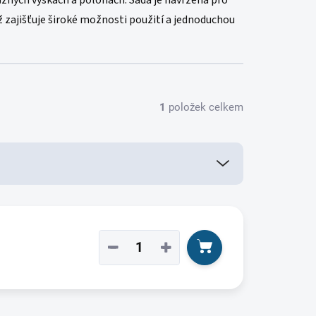
ůzných výškách a polohách. Sada je navržena pro
ž zajišťuje široké možnosti použití a jednoduchou
1
položek celkem
−
+