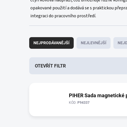
čtyři kovová nadpraží, což umožňuje různé konfigu
opakované použití a dodává se s praktickou přepra
integraci do pracovního prostředí.
Ř
a
NEJPRODÁVANĚJŠÍ
NEJLEVNĚJŠÍ
NEJD
z
e
n
í
OTEVŘÍT FILTR
p
r
V
o
ý
d
p
PIHER Sada magnetické 
u
i
k
KÓD:
P94337
s
t
p
ů
r
o