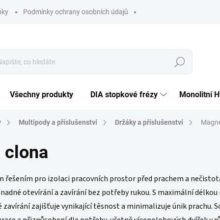
nky
Podmínky ochrany osobních údajů
Hledat
Všechny produkty
DIA stopkové frézy
Monolitní 
y
Multipody a příslušenství
Držáky a příslušenství
Magne
 clona
 řešením pro izolaci pracovních prostor před prachem a nečistot
adné otevírání a zavírání bez potřeby rukou. S maximální délkou
 zavírání zajišťuje vynikající těsnost a minimalizuje únik prachu. S