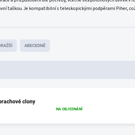
race a přizpůsobení dle potřeby, včetně vícepolohových dvířek v r
vní taškou. Je kompatibilní s teleskopickými podpěrami Piher, co
RAŽŠÍ
ABECEDNĚ
prachové clony
NA OBJEDNÁNÍ
O