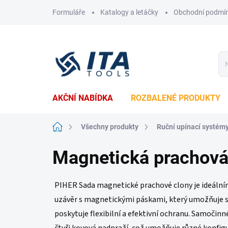
Přejít
Formuláře
Katalogy a letáčky
Obchodní podmí
na
obsah
AKČNÍ NABÍDKA
ROZBALENÉ PRODUKTY
Domů
Všechny produkty
Ruční upínací systém
Magnetická prachová
PIHER Sada magnetické prachové clony je ideálním
uzávěr s magnetickými páskami, který umožňuje sn
poskytuje flexibilní a efektivní ochranu. Samočinné