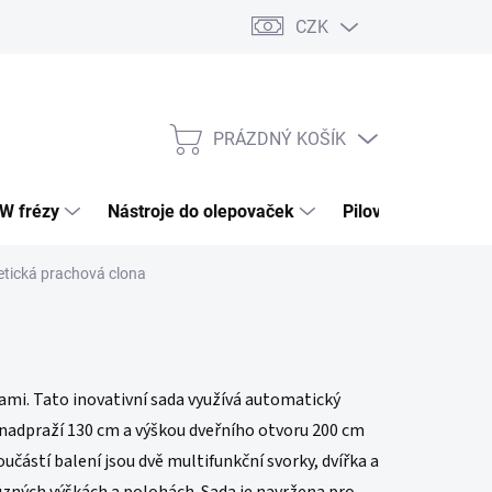
CZK
PRÁZDNÝ KOŠÍK
NÁKUPNÍ
KOŠÍK
HW frézy
Nástroje do olepovaček
Pilové kotouče
tická prachová clona
ami. Tato inovativní sada využívá automatický
 nadpraží 130 cm a výškou dveřního otvoru 200 cm
oučástí balení jsou dvě multifunkční svorky, dvířka a