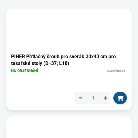
u
V
k
ý
t
p
ů
i
s
p
r
o
PIHER Přítlačný šroub pro svěrák 30x43 cm pro
d
tesařské stoly (D=37; L18)
u
NA OBJEDNÁNÍ
KÓD:
P58018
k
t
ů
−
+