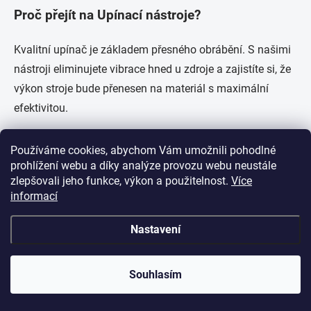
Proč přejít na Upínací nástroje?
Kvalitní upínač je základem přesného obrábění. S našimi
nástroji eliminujete vibrace hned u zdroje a zajistíte si, že
výkon stroje bude přenesen na materiál s maximální
efektivitou.
Používáme cookies, abychom Vám umožnili pohodlné
prohlížení webu a díky analýze provozu webu neustále
Z
zlepšovali jeho funkce, výkon a použitelnost.
Více
á
informací
p
a
Nastavení
t
í
KONTAKT
Souhlasím
kancelar
@
itatools.cz
+420 548 226 252