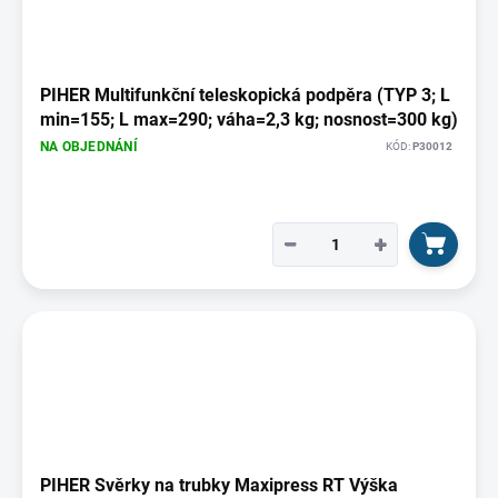
PIHER Multifunkční teleskopická podpěra (TYP 3; L
min=155; L max=290; váha=2,3 kg; nosnost=300 kg)
NA OBJEDNÁNÍ
KÓD:
P30012
−
+
PIHER Svěrky na trubky Maxipress RT Výška