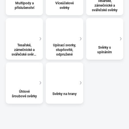
Tesařské,
Multipody a
Víceúčelové
zámečnické a
příslušenství
svěrky
svářečské svěrky
Tesařské,
Upínací svorky,
Svěrky s
zámečnické a
stupňovité,
upínáním
svářečské svěrky
odpružené
typ G
Úhlové
Svěrky na hrany
šroubové svěrky