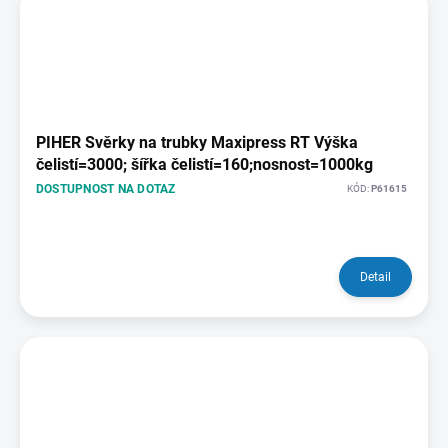
PIHER Svěrky na trubky Maxipress RT Výška
čelistí=3000; šířka čelistí=160;nosnost=1000kg
DOSTUPNOST NA DOTAZ
KÓD:
P61615
Detail