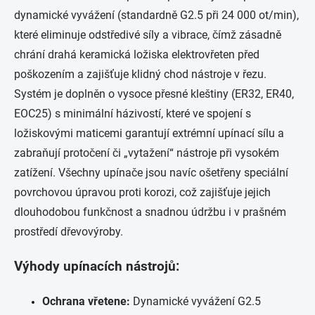
s
dynamické vyvážení (standardně G2.5 při 24 000 ot/min),
u
které eliminuje odstředivé síly a vibrace, čímž zásadně
chrání drahá keramická ložiska elektrovřeten před
poškozením a zajišťuje klidný chod nástroje v řezu.
Systém je doplněn o vysoce přesné kleštiny (ER32, ER40,
EOC25) s minimální házivostí, které ve spojení s
ložiskovými maticemi garantují extrémní upínací sílu a
zabraňují protočení či „vytažení“ nástroje při vysokém
zatížení. Všechny upínače jsou navíc ošetřeny speciální
povrchovou úpravou proti korozi, což zajišťuje jejich
dlouhodobou funkčnost a snadnou údržbu i v prašném
prostředí dřevovýroby.
Výhody upínacích nástrojů:
Ochrana vřetene:
Dynamické vyvážení G2.5