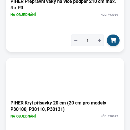
PIHER Přepravní vaky na více podpěr 210 cm max.
4 x P3
NA OBJEDNÁNÍ
KÓD:
P93050
−
+
PIHER Kryt přísavky 20 cm (20 cm pro modely
P30100, P30110, P30131)
NA OBJEDNÁNÍ
KÓD:
P30022