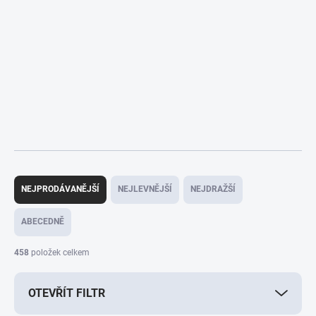
Ř
a
NEJPRODÁVANĚJŠÍ
NEJLEVNĚJŠÍ
NEJDRAŽŠÍ
z
e
ABECEDNĚ
n
í
458
položek celkem
p
r
OTEVŘÍT FILTR
o
d