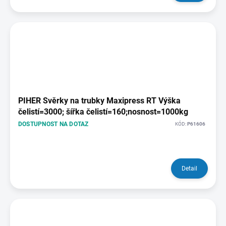
PIHER Svěrky na trubky Maxipress RT Výška
čelistí=3000; šířka čelistí=160;nosnost=1000kg
DOSTUPNOST NA DOTAZ
KÓD:
P61606
Detail