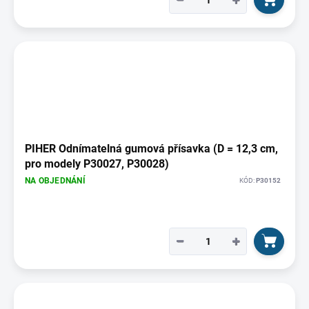
−
+
PIHER Odnímatelná gumová přísavka (D = 12,3 cm,
pro modely P30027, P30028)
NA OBJEDNÁNÍ
KÓD:
P30152
−
+