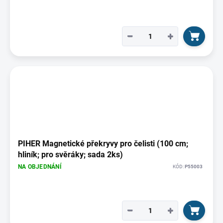
−
+
PIHER Magnetické překryvy pro čelisti (100 cm;
hliník; pro svěráky; sada 2ks)
NA OBJEDNÁNÍ
KÓD:
P55003
−
+