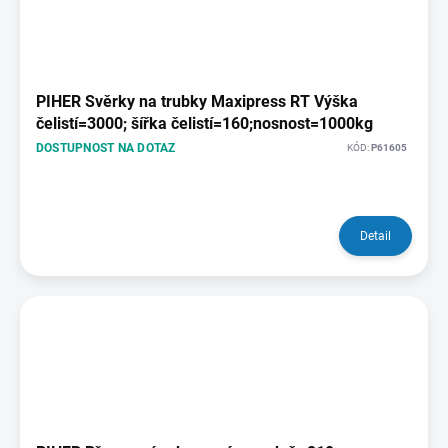
PIHER Svěrky na trubky Maxipress RT Výška
čelistí=3000; šířka čelistí=160;nosnost=1000kg
DOSTUPNOST NA DOTAZ
KÓD:
P61605
Detail