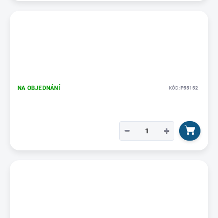
NA OBJEDNÁNÍ
KÓD:
P55152
−
+