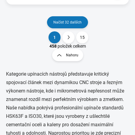
Načíst 32 dalších
1
15
O
S
v
t
458
položek celkem
l
r
Nahoru
á
á
d
n
a
k
c
Kategorie upínacích nástrojů představuje kritický
o
í
spojovací článek mezi dynamikou CNC stroje a řezným
p
v
výkonem nástroje, kde i mikrometrová nepřesnost může
r
á
v
n
znamenat rozdíl mezi perfektním výrobkem a zmetkem.
k
í
Naše nabídka pokrývá profesionální upínače standardů
y
v
HSK63F a ISO30, které jsou vyrobeny z ušlechtilé
ý
cementační oceli a kaleny pro dosažení maximální
p
i
tuhosti a odolnosti. Naprostou prioritou je zde precizní