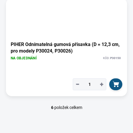
PIHER Odnímatelná gumová přísavka (D = 12,3 cm,
pro modely P30024, P30026)
NA OBJEDNÁNÍ
KÓD:
P30150
−
+
6
položek celkem
O
v
l
á
d