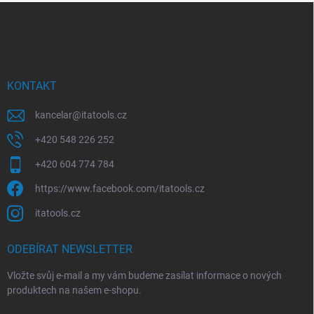
Z
a
á
c
p
í
p
a
r
t
v
í
KONTAKT
k
y
kancelar
@
itatools.cz
v
ý
+420 548 226 252
p
i
+420 604 774 784
s
u
https://www.facebook.com/itatools.cz
itatools.cz
ODEBÍRAT NEWSLETTER
Vložte svůj e-mail a my vám budeme zasílat informace o nových
produktech na našem e-shopu.