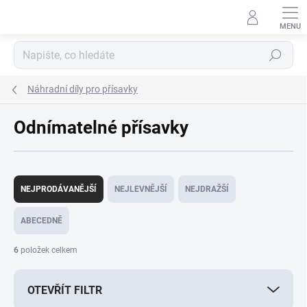
Přejít
na
obsah
Hledat
Náhradní díly pro přísavky
Odnímatelné přísavky
Ř
a
NEJPRODÁVANĚJŠÍ
NEJLEVNĚJŠÍ
NEJDRAŽŠÍ
z
e
ABECEDNĚ
n
í
6
položek celkem
p
r
OTEVŘÍT FILTR
o