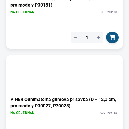
pro modely P30131)
NA OBJEDNÁNÍ
KÓD:
P30153
−
+
PIHER Odnímatelná gumová přísavka (D = 12,3 cm,
pro modely P30027, P30028)
NA OBJEDNÁNÍ
KÓD:
P30152