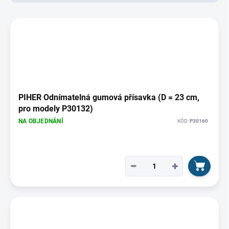
d
u
V
k
ý
t
p
ů
i
s
p
r
o
PIHER Odnímatelná gumová přísavka (D = 23 cm,
d
pro modely P30132)
u
NA OBJEDNÁNÍ
KÓD:
P30160
k
t
ů
−
+