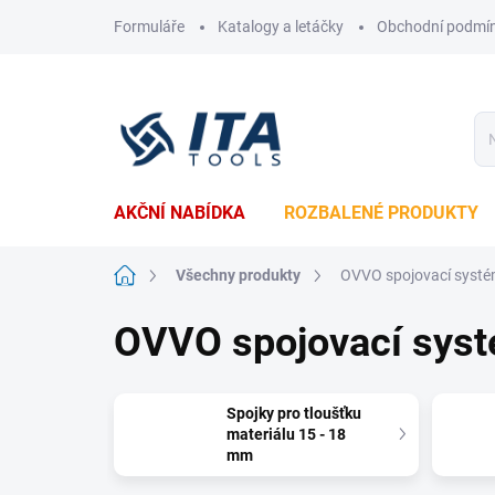
Přejít
Formuláře
Katalogy a letáčky
Obchodní podmí
na
obsah
AKČNÍ NABÍDKA
ROZBALENÉ PRODUKTY
Domů
Všechny produkty
OVVO spojovací syst
OVVO spojovací sys
Spojky pro tloušťku
materiálu 15 - 18
mm