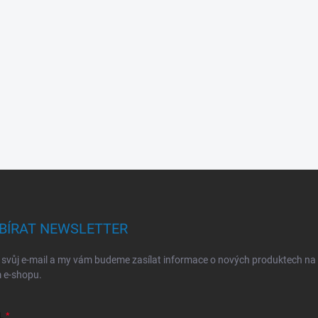
BÍRAT NEWSLETTER
 svůj e-mail a my vám budeme zasílat informace o nových produktech na
 e-shopu.
L