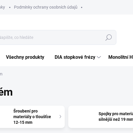
nky
Podmínky ochrany osobních údajů
Hledat
Všechny produkty
DIA stopkové frézy
Monolitní 
ém
tém
Šroubení pro
Spojky pro materi
materiály o tloušťce
silnější než 19 m
12-15 mm