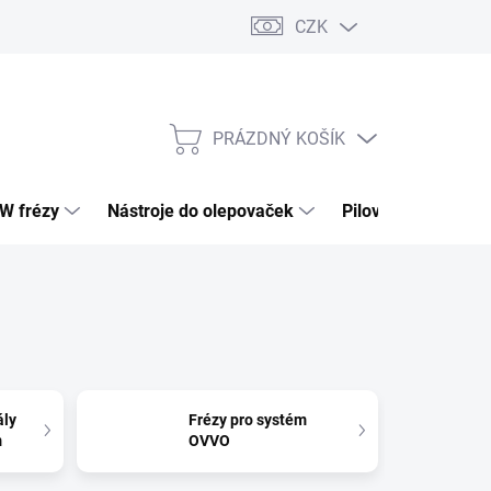
CZK
PRÁZDNÝ KOŠÍK
NÁKUPNÍ
KOŠÍK
HW frézy
Nástroje do olepovaček
Pilové kotouče
ály
Frézy pro systém
m
OVVO