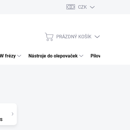
CZK
PRÁZDNÝ KOŠÍK
NÁKUPNÍ
KOŠÍK
HW frézy
Nástroje do olepovaček
Pilové kotouče
0S