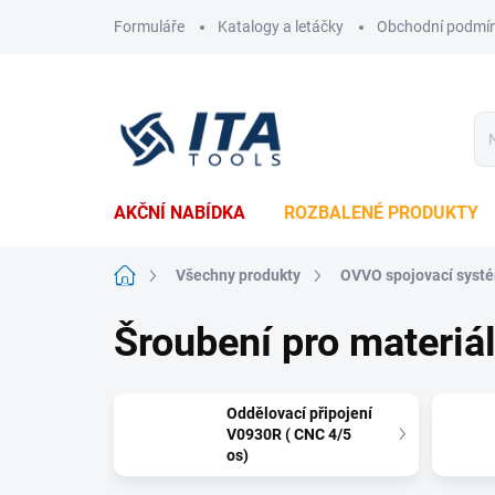
Přejít
Formuláře
Katalogy a letáčky
Obchodní podmí
na
obsah
AKČNÍ NABÍDKA
ROZBALENÉ PRODUKTY
Domů
Všechny produkty
OVVO spojovací syst
Šroubení pro materiá
Oddělovací připojení
V0930R ( CNC 4/5
os)