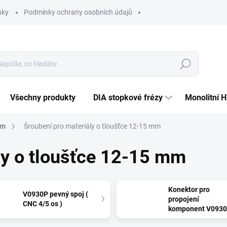
nky
Podmínky ochrany osobních údajů
Hledat
Všechny produkty
DIA stopkové frézy
Monolitní 
ém
Šroubení pro materiály o tloušťce 12-15 mm
ly o tloušťce 12-15 mm
Konektor pro
V0930P pevný spoj (
propojení
CNC 4/5 os )
komponent V093