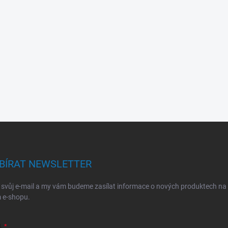
BÍRAT NEWSLETTER
 svůj e-mail a my vám budeme zasílat informace o nových produktech na
 e-shopu.
L