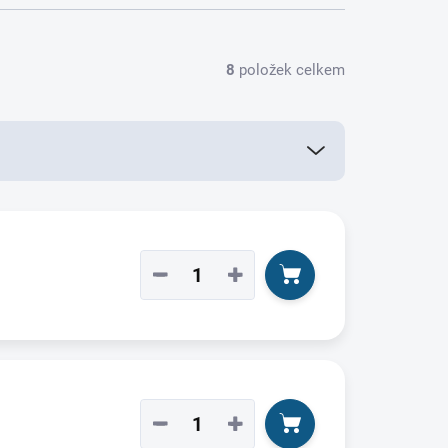
8
položek celkem
−
+
−
+