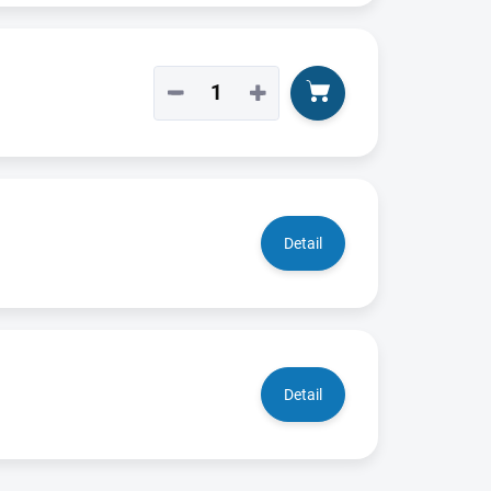
−
+
Detail
Detail