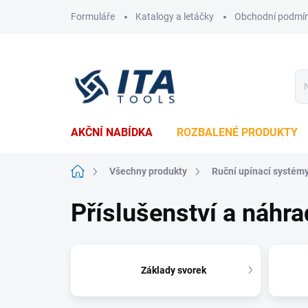
Přejít
Formuláře
Katalogy a letáčky
Obchodní podmí
na
obsah
AKČNÍ NABÍDKA
ROZBALENÉ PRODUKTY
Domů
Všechny produkty
Ruční upínací systém
Příslušenství a náhra
Základy svorek