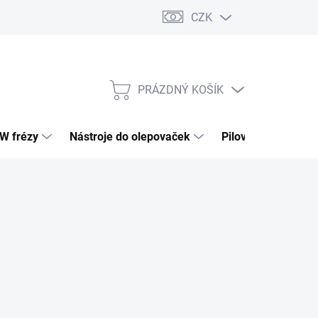
CZK
PRÁZDNÝ KOŠÍK
NÁKUPNÍ
KOŠÍK
HW frézy
Nástroje do olepovaček
Pilové kotouče