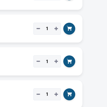
−
+
−
+
−
+