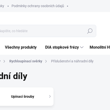
nky
Podmínky ochrany osobních údajů
Hledat
Všechny produkty
DIA stopkové frézy
Monolitní 
y
Rychloupínací svěrky
Příslušenství a náhradní díly
dní díly
Upínací šrouby