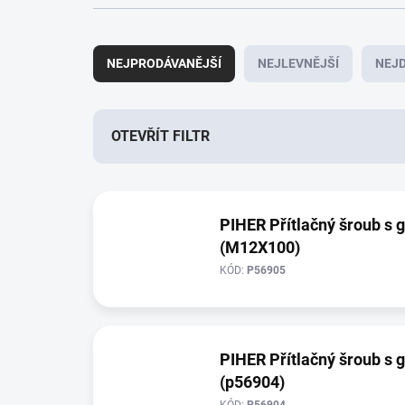
Ř
a
NEJPRODÁVANĚJŠÍ
NEJLEVNĚJŠÍ
NEJD
z
e
n
í
OTEVŘÍT FILTR
p
r
V
o
ý
d
PIHER Přítlačný šroub 
p
u
(M12X100)
i
k
s
t
KÓD:
P56905
p
ů
r
o
d
PIHER Přítlačný šroub 
u
(p56904)
k
KÓD:
P56904