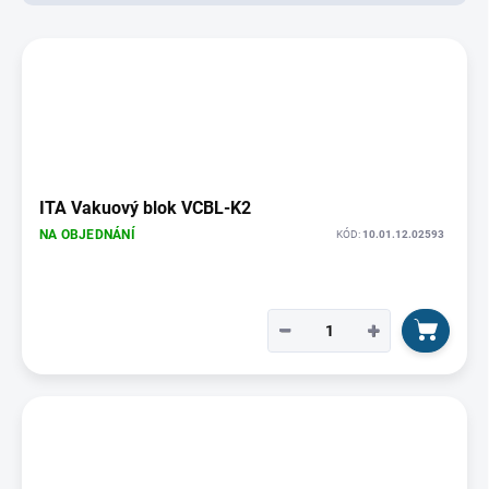
d
u
V
k
ý
t
p
ů
i
s
p
r
o
ITA Vakuový blok VCBL-K2
d
NA OBJEDNÁNÍ
KÓD:
10.01.12.02593
u
k
t
ů
−
+