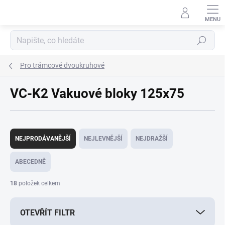
Přejít
na
obsah
Hledat
Pro trámcové dvoukruhové
VC-K2 Vakuové bloky 125x75
Ř
a
NEJPRODÁVANĚJŠÍ
NEJLEVNĚJŠÍ
NEJDRAŽŠÍ
z
e
ABECEDNĚ
n
í
18
položek celkem
p
r
OTEVŘÍT FILTR
o