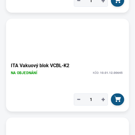
−
+
ITA Vakuový blok VCBL-K2
NA OBJEDNÁNÍ
KÓD:
10.01.12.00645
−
+