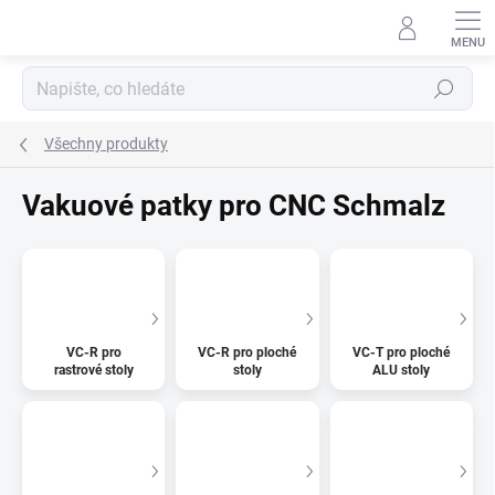
Přejít
na
obsah
Hledat
Všechny produkty
Vakuové patky pro CNC Schmalz
VC-R pro
VC-R pro ploché
VC-T pro ploché
rastrové stoly
stoly
ALU stoly