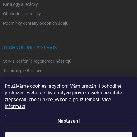
Katalogy a letáčky
Obchodní podmínky
Podmínky ochrany osobních údajů
TECHNOLOGIE A SERVIS
Servis, ostření a regenerace nástrojů
Technologie Broušení
Technologie Erodovaní
Používáme cookies, abychom Vám umožnili pohodlné
Technologie Laserová Ablace
prohlížení webu a díky analýze provozu webu neustále
zlepšovali jeho funkce, výkon a použitelnost.
Více
informací
Nastavení
Copyright 2026
ITA TOOLS ČESKO
. Všechna práva vyhrazena.
Upravit