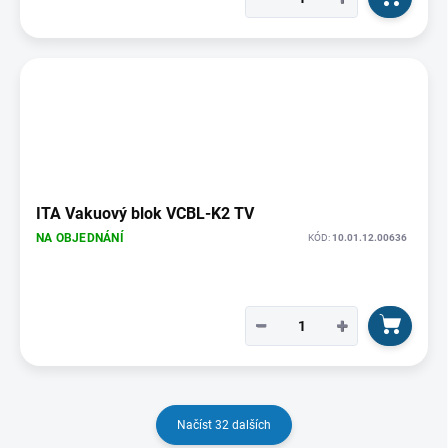
ITA Vakuový blok VCBL-K2 TV
NA OBJEDNÁNÍ
KÓD:
10.01.12.00636
−
+
Načíst 32 dalších