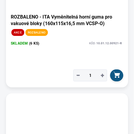
ROZBALENO - ITA Vyměnitelná horní guma pro
vakuové bloky (160x115x16,5 mm VCSP-O)
AKCE
ROZBALENO
SKLADEM
(6 KS)
KÓD:
10.01.12.00921-R
−
+