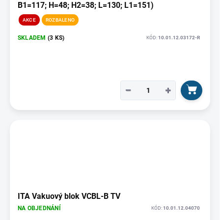
B1=117; H=48; H2=38; L=130; L1=151)
AKCE
ROZBALENO
SKLADEM
(3 KS)
KÓD:
10.01.12.03172-R
−
+
ITA Vakuový blok VCBL-B TV
NA OBJEDNÁNÍ
KÓD:
10.01.12.04070