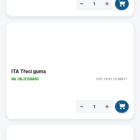
−
+
ITA Třecí guma
NA OBJEDNÁNÍ
KÓD:
10.01.12.00011
−
+