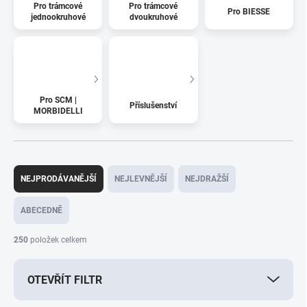
Pro trámcové
Pro trámcové
Pro BIESSE
jednookruhové
dvoukruhové
Pro SCM |
Příslušenství
MORBIDELLI
Ř
a
NEJPRODÁVANĚJŠÍ
NEJLEVNĚJŠÍ
NEJDRAŽŠÍ
z
e
ABECEDNĚ
n
í
250
položek celkem
p
r
OTEVŘÍT FILTR
o
d