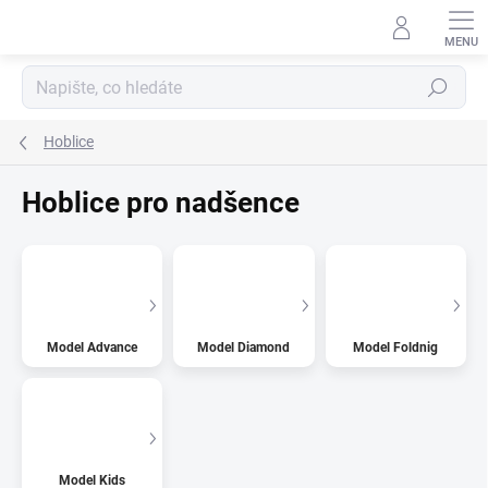
Přejít
na
obsah
Hledat
Hoblice
Hoblice pro nadšence
Model Advance
Model Diamond
Model Foldnig
Model Kids