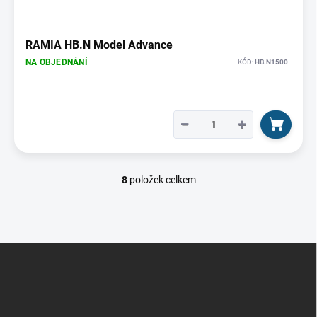
RAMIA HB.N Model Advance
NA OBJEDNÁNÍ
KÓD:
HB.N1500
−
+
8
položek celkem
O
v
l
á
d
Z
a
á
c
p
í
p
a
r
t