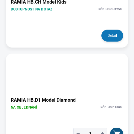
o
RAMIA HB.CH Model Kids
d
DOSTUPNOST NA DOTAZ
KÓD:
HB.CH1250
u
k
t
ů
Detail
RAMIA HB.D1 Model Diamond
NA OBJEDNÁNÍ
KÓD:
HB.D1800
−
+