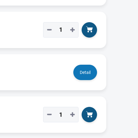
−
+
Detail
−
+