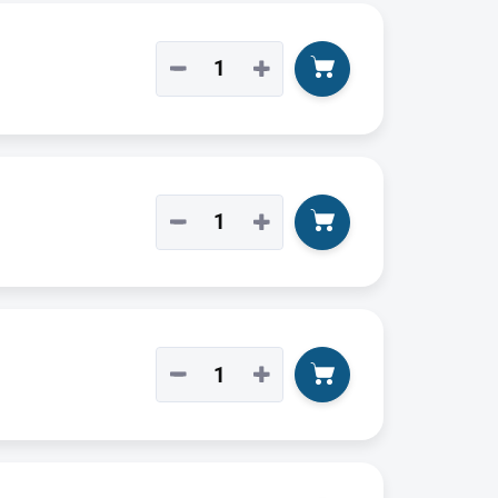
−
+
−
+
−
+