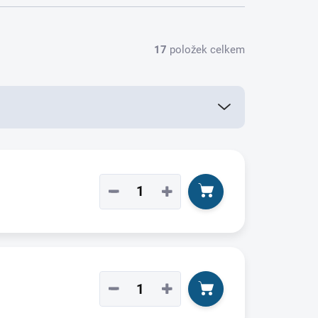
17
položek celkem
−
+
−
+