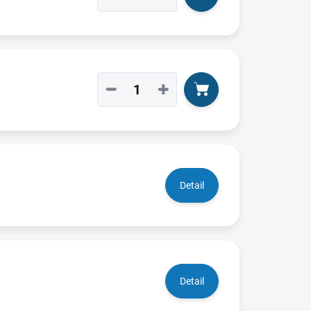
−
+
Detail
Detail