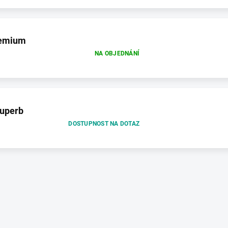
remium
NA OBJEDNÁNÍ
uperb
DOSTUPNOST NA DOTAZ
O
v
l
á
d
a
c