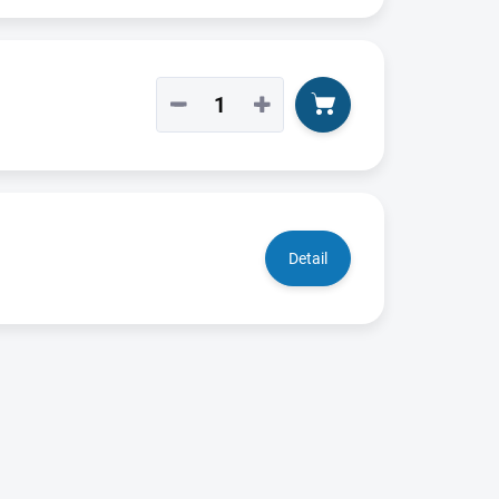
−
+
Detail