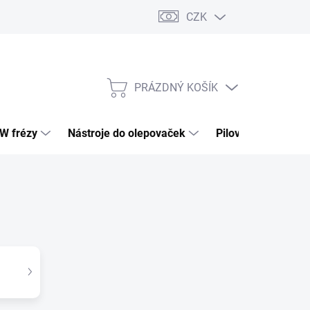
CZK
PRÁZDNÝ KOŠÍK
NÁKUPNÍ
KOŠÍK
HW frézy
Nástroje do olepovaček
Pilové kotouče