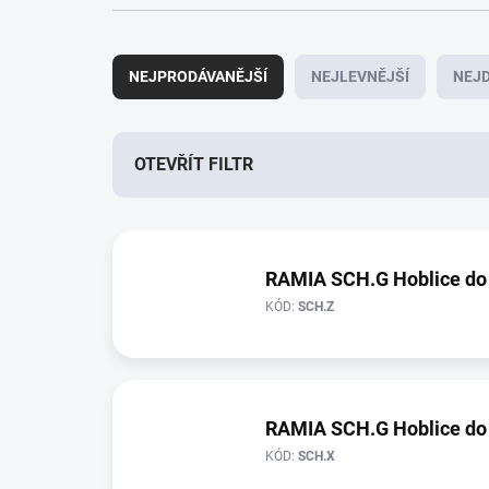
Ř
a
NEJPRODÁVANĚJŠÍ
NEJLEVNĚJŠÍ
NEJD
z
e
n
í
OTEVŘÍT FILTR
p
r
V
o
ý
d
p
RAMIA SCH.G Hoblice do
u
i
k
KÓD:
SCH.Z
s
t
p
ů
r
o
d
RAMIA SCH.G Hoblice do
u
KÓD:
SCH.X
k