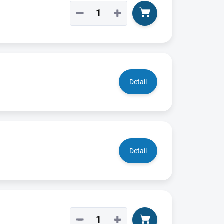
−
+
Detail
Detail
−
+