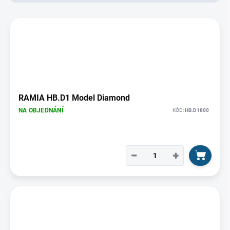
d
u
V
k
ý
t
p
ů
i
s
p
r
o
RAMIA HB.D1 Model Diamond
d
NA OBJEDNÁNÍ
KÓD:
HB.D1800
u
k
t
ů
−
+