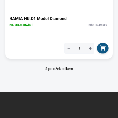
RAMIA HB.D1 Model Diamond
NA OBJEDNÁNÍ
KÓD:
HB.D1500
−
+
2
položek celkem
O
v
l
á
d
Z
a
á
c
p
í
p
a
r