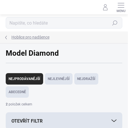
Přejít
na
obsah
Hledat
Hoblice pro nadšence
Model Diamond
Ř
a
NEJPRODÁVANĚJŠÍ
NEJLEVNĚJŠÍ
NEJDRAŽŠÍ
z
e
ABECEDNĚ
n
í
2
položek celkem
p
r
OTEVŘÍT FILTR
o