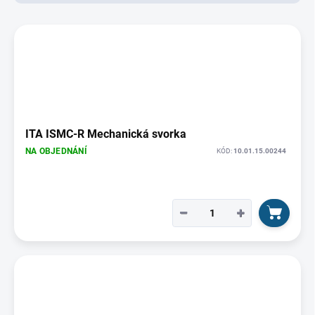
d
u
V
k
ý
t
p
ů
i
s
p
r
o
ITA ISMC-R Mechanická svorka
d
NA OBJEDNÁNÍ
KÓD:
10.01.15.00244
u
k
t
ů
−
+