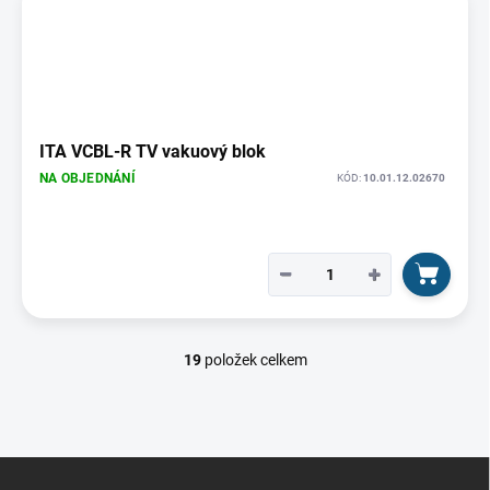
ITA VCBL-R TV vakuový blok
NA OBJEDNÁNÍ
KÓD:
10.01.12.02670
−
+
19
položek celkem
O
v
l
á
d
Z
a