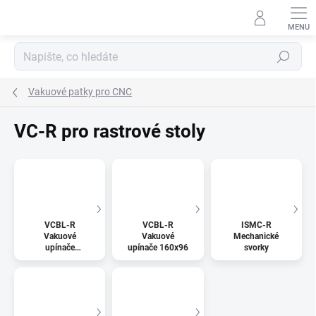
Přejít
na
obsah
Hledat
Vakuové patky pro CNC
VC-R pro rastrové stoly
VCBL-R
VCBL-R
ISMC-R
Vakuové
Vakuové
Mechanické
upínače
upínače 160x96
svorky
160x160