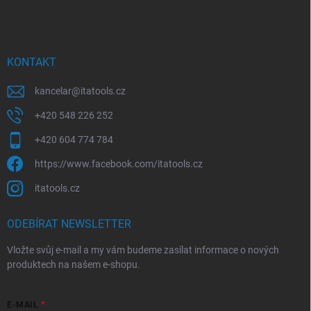
á
c
p
í
p
a
r
t
v
í
KONTAKT
k
y
kancelar
@
itatools.cz
v
ý
+420 548 226 252
p
i
+420 604 774 784
s
u
https://www.facebook.com/itatools.cz
itatools.cz
ODEBÍRAT NEWSLETTER
Vložte svůj e-mail a my vám budeme zasílat informace o nových
produktech na našem e-shopu.
E-MAIL