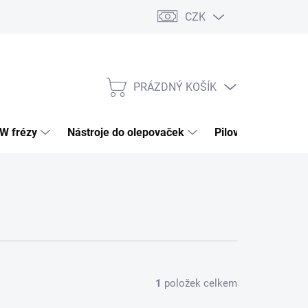
CZK
PRÁZDNÝ KOŠÍK
NÁKUPNÍ
KOŠÍK
HW frézy
Nástroje do olepovaček
Pilové kotouče
1
položek celkem