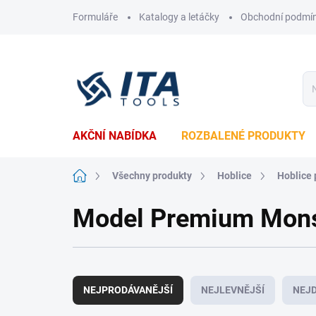
Přejít
Formuláře
Katalogy a letáčky
Obchodní podmí
na
obsah
AKČNÍ NABÍDKA
ROZBALENÉ PRODUKTY
Domů
Všechny produkty
Hoblice
Hoblice 
Model Premium Mons
Ř
a
NEJPRODÁVANĚJŠÍ
NEJLEVNĚJŠÍ
NEJD
z
e