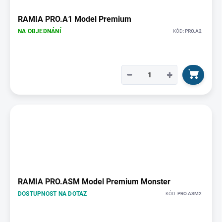
r
o
RAMIA PRO.A1 Model Premium
d
NA OBJEDNÁNÍ
KÓD:
PRO.A2
u
k
t
ů
−
+
RAMIA PRO.ASM Model Premium Monster
DOSTUPNOST NA DOTAZ
KÓD:
PRO.ASM2