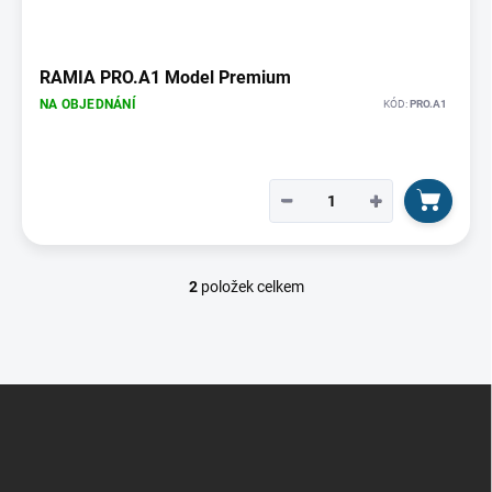
RAMIA PRO.A1 Model Premium
NA OBJEDNÁNÍ
KÓD:
PRO.A1
−
+
2
položek celkem
O
v
l
á
d
Z
a
á
c
p
í
p
a
r