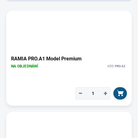
d
u
V
k
ý
t
p
ů
i
s
p
r
o
RAMIA PRO.A1 Model Premium
d
NA OBJEDNÁNÍ
KÓD:
PRO.A2
u
k
t
ů
−
+