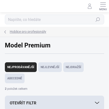
Přejít
na
obsah
Hledat
Hoblice pro profesionály
Model Premium
Ř
a
NEJPRODÁVANĚJŠÍ
NEJLEVNĚJŠÍ
NEJDRAŽŠÍ
z
e
ABECEDNĚ
n
í
2
položek celkem
p
r
OTEVŘÍT FILTR
o