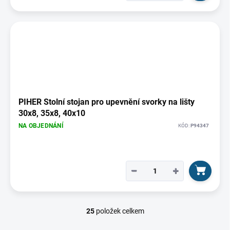
PIHER Stolní stojan pro upevnění svorky na lišty
30x8, 35x8, 40x10
NA OBJEDNÁNÍ
KÓD:
P94347
−
+
25
položek celkem
O
v