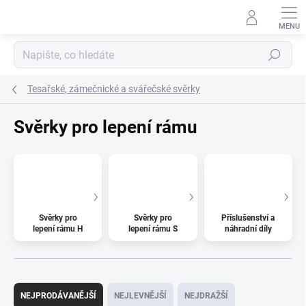
Přejít
na
obsah
Hledat
Tesařské, zámečnické a svářečské svěrky
Svěrky pro lepení rámu
Svěrky pro
Svěrky pro
Příslušenství a
lepení rámu H
lepení rámu S
náhradní díly
Ř
a
NEJPRODÁVANĚJŠÍ
NEJLEVNĚJŠÍ
NEJDRAŽŠÍ