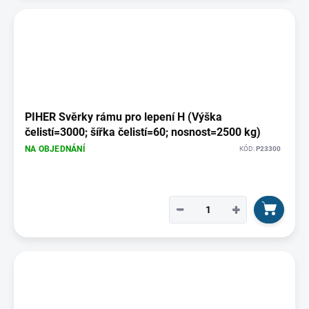
PIHER Svěrky rámu pro lepení H (Výška
čelistí=3000; šířka čelistí=60; nosnost=2500 kg)
NA OBJEDNÁNÍ
KÓD:
P23300
−
+