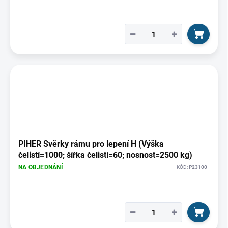
−
+
PIHER Svěrky rámu pro lepení H (Výška
čelistí=1000; šířka čelistí=60; nosnost=2500 kg)
NA OBJEDNÁNÍ
KÓD:
P23100
−
+