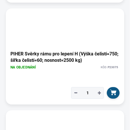
PIHER Svěrky rámu pro lepení H (Výška čelistí=750;
šířka čelistí=60; nosnost=2500 kg)
NA OBJEDNÁNÍ
KÓD:
P23075
−
+