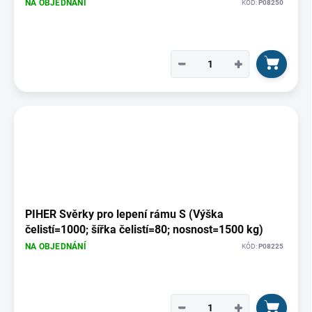
NA OBJEDNÁNÍ
KÓD:
P08250
−
+
PIHER Svěrky pro lepení rámu S (Výška
čelistí=1000; šířka čelistí=80; nosnost=1500 kg)
NA OBJEDNÁNÍ
KÓD:
P08225
−
+