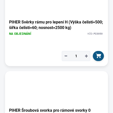
PIHER Svěrky rámu pro lepení H (Výška čelistí=500;
šířka čelistí=60; nosnost=2500 kg)
NA OBJEDNÁNÍ
KÓD:
P23050
−
+
PIHER Šroubová svorka pro rámové svorky 0