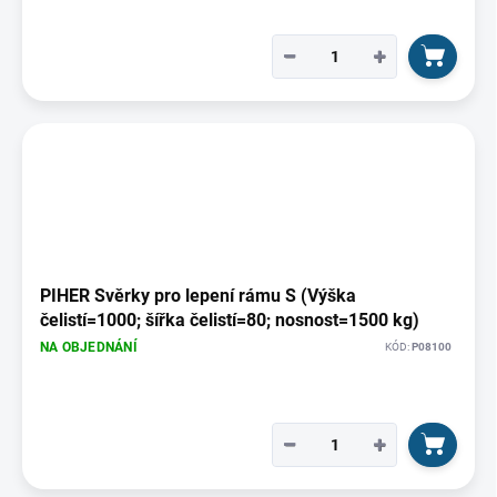
−
+
PIHER Svěrky pro lepení rámu S (Výška
čelistí=1000; šířka čelistí=80; nosnost=1500 kg)
NA OBJEDNÁNÍ
KÓD:
P08100
−
+