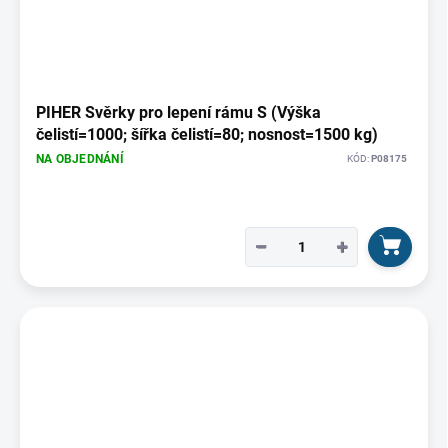
PIHER Svěrky pro lepení rámu S (Výška
čelistí=1000; šířka čelistí=80; nosnost=1500 kg)
NA OBJEDNÁNÍ
KÓD:
P08175
−
+