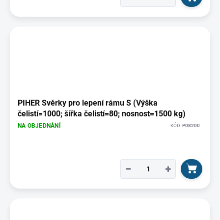
PIHER Svěrky pro lepení rámu S (Výška
čelistí=1000; šířka čelistí=80; nosnost=1500 kg)
NA OBJEDNÁNÍ
KÓD:
P08200
−
+