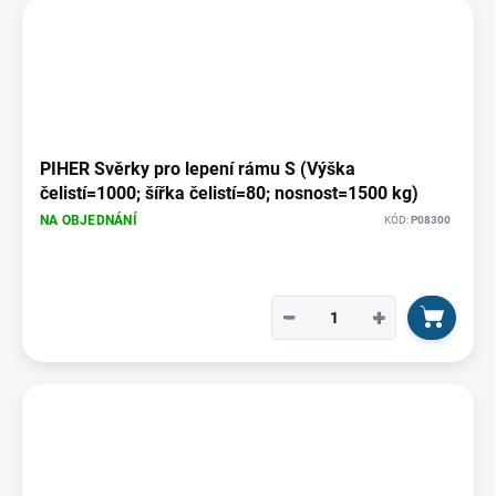
PIHER Svěrky pro lepení rámu S (Výška
čelistí=1000; šířka čelistí=80; nosnost=1500 kg)
NA OBJEDNÁNÍ
KÓD:
P08300
−
+