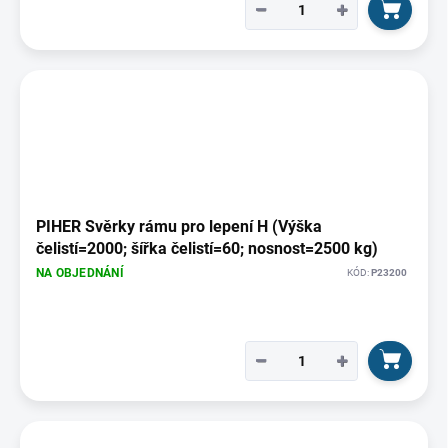
−
+
PIHER Svěrky rámu pro lepení H (Výška
čelistí=2000; šířka čelistí=60; nosnost=2500 kg)
NA OBJEDNÁNÍ
KÓD:
P23200
−
+