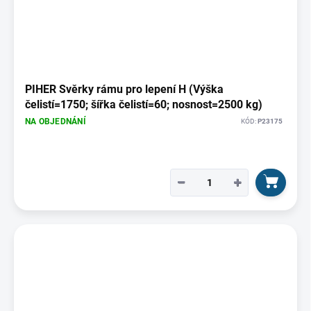
PIHER Svěrky rámu pro lepení H (Výška
čelistí=1750; šířka čelistí=60; nosnost=2500 kg)
NA OBJEDNÁNÍ
KÓD:
P23175
−
+