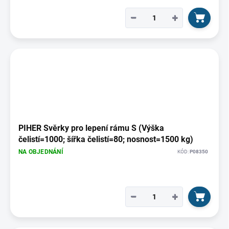
ů
−
+
PIHER Svěrky pro lepení rámu S (Výška
čelistí=1000; šířka čelistí=80; nosnost=1500 kg)
NA OBJEDNÁNÍ
KÓD:
P08350
−
+