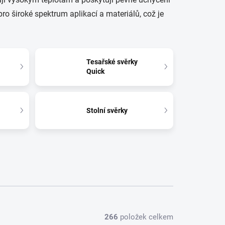
pro široké spektrum aplikací a materiálů, což je
Tesařské svěrky
Quick
Stolní svěrky
266
položek celkem