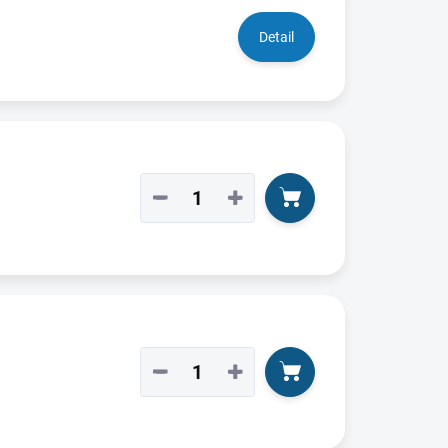
Detail
−
+
−
+