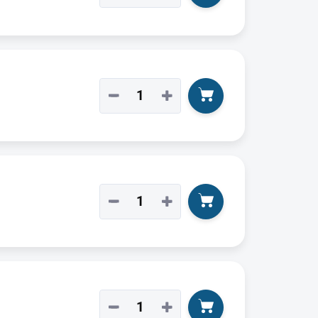
−
+
−
+
−
+