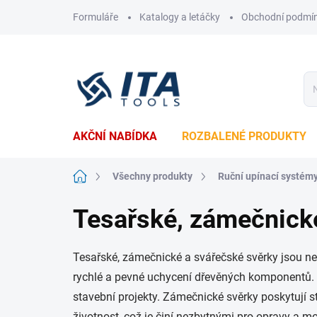
Přejít
Formuláře
Katalogy a letáčky
Obchodní podmí
na
obsah
AKČNÍ NABÍDKA
ROZBALENÉ PRODUKTY
Domů
Všechny produkty
Ruční upínací systém
Tesařské, zámečnick
Tesařské, zámečnické a svářečské svěrky jsou nez
rychlé a pevné uchycení dřevěných komponentů. Na
stavební projekty. Zámečnické svěrky poskytují s
životnost, což je činí nezbytnými pro opravy a m