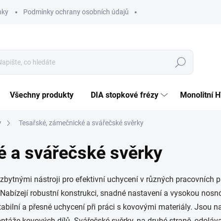
nky
Podmínky ochrany osobních údajů
Hledat
Všechny produkty
DIA stopkové frézy
Monolitní 
y
Tesařské, zámečnické a svářečské svěrky
é a svářečské svěrky
bytnými nástroji pro efektivní uchycení v různých pracovních pr
bízejí robustní konstrukci, snadné nastavení a vysokou nosnost,
tabilní a přesné uchycení při práci s kovovými materiály. Jsou 
ontáže kovových dílů. Svářečské svěrky, na druhé straně, odolá