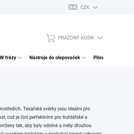
CZK
PRÁZDNÝ KOŠÍK
NÁKUPNÍ
KOŠÍK
HW frézy
Nástroje do olepovaček
Pilové kotouče
ostředích. Tesařské svěrky jsou ideální pro
 což je činí perfektními pro truhlářské a
navrženy tak, aby byly odolné a měly dlouhou
vají vysokým teplotám a poskytují pevné uchycení