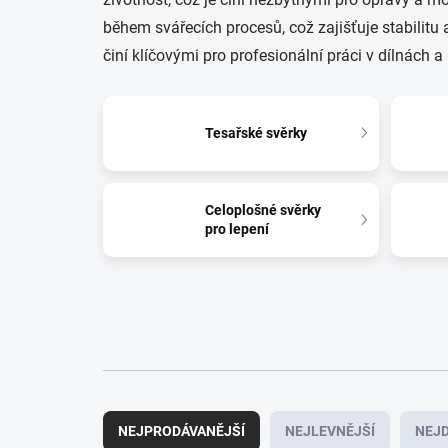
během svářecích procesů, což zajišťuje stabilitu a
činí klíčovými pro profesionální práci v dílnách 
Tesařské svěrky
Celoplošné svěrky
pro lepení
Ř
a
NEJPRODÁVANĚJŠÍ
NEJLEVNĚJŠÍ
NEJD
z