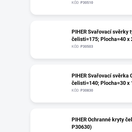
KÓD:
P30510
PIHER Svařovací svěrky typu POT (Výška čel
čelisti=175; Plocha=40 x
KÓD:
P30503
PIHER Svařovací svěrka C
čelisti=140; Plocha=30 x
KÓD:
P30830
PIHER Ochranné kryty čel
P30630)