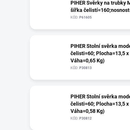
PIHER Svěrky na trubky M
šířka čelistí=160;nosnos
KÓD:
P61605
PIHER Stolní svěrka model TPAL (Výška čeli
čelisti=60; Plocha=13,5 
Váha=0,65 Kg)
KÓD:
P30813
PIHER Stolní svěrka model TPAL (Výška čeli
čelisti=60; Plocha=13,5 
Váha=0,58 Kg)
KÓD:
P30812