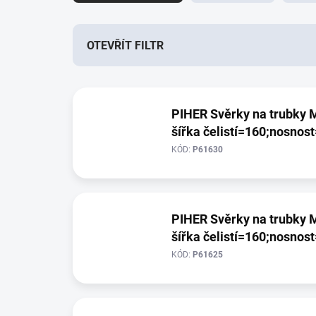
e
n
í
OTEVŘÍT FILTR
p
r
V
o
ý
d
PIHER Svěrky na trubky M
p
u
šířka čelistí=160;nosnos
i
k
s
t
KÓD:
P61630
p
ů
r
o
d
PIHER Svěrky na trubky M
u
šířka čelistí=160;nosnos
k
t
KÓD:
P61625
ů