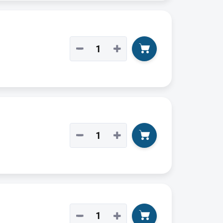
−
+
−
+
−
+