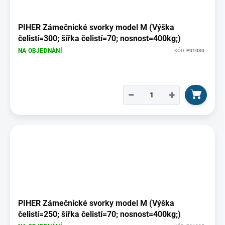
p
r
o
PIHER Zámečnické svorky model M (Výška
d
čelistí=300; šířka čelistí=70; nosnost=400kg;)
u
NA OBJEDNÁNÍ
KÓD:
P01030
k
t
ů
−
+
PIHER Zámečnické svorky model M (Výška
čelistí=250; šířka čelistí=70; nosnost=400kg;)