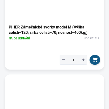
PIHER Zámečnické svorky model M (Výška
čelistí=120; šířka čelistí=70; nosnost=400kg;)
NA OBJEDNÁNÍ
KÓD:
P01012
−
+