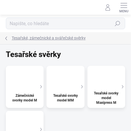
Přejít
na
obsah
Hledat
Tesařské, zámečnické a svářečské svěrky
Tesařské svěrky
Tesařské svorky
Zámečnické
Tesařské svorky
model
svorky model M
model MM
Maxipress M