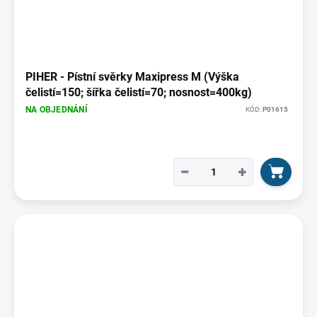
PIHER - Pístní svěrky Maxipress M (Výška
čelistí=150; šířka čelistí=70; nosnost=400kg)
NA OBJEDNÁNÍ
KÓD:
P01615
−
+