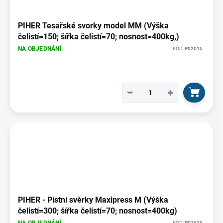
PIHER Tesařské svorky model MM (Výška
čelistí=150; šířka čelistí=70; nosnost=400kg,)
NA OBJEDNÁNÍ
KÓD:
P02015
−
+
PIHER - Pístní svěrky Maxipress M (Výška
čelistí=300; šířka čelistí=70; nosnost=400kg)
KÓD:
P01630