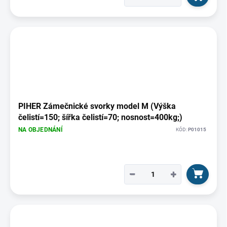
PIHER Zámečnické svorky model M (Výška
čelistí=150; šířka čelistí=70; nosnost=400kg;)
NA OBJEDNÁNÍ
KÓD:
P01015
−
+