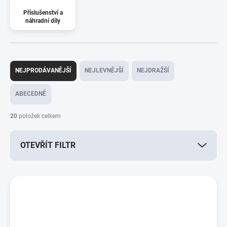
Příslušenství a
náhradní díly
Ř
a
NEJPRODÁVANĚJŠÍ
NEJLEVNĚJŠÍ
NEJDRAŽŠÍ
z
e
ABECEDNĚ
n
í
20
položek celkem
p
r
OTEVŘÍT FILTR
o
d
u
V
k
ý
t
p
ů
i
s