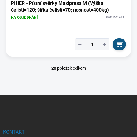
PIHER - Pístní svěrky Maxipress M (Výška
čelistí=120; šířka čelistí=70; nosnost=400kg)
NA OBJEDNÁNÍ
KÓD:
P01612
−
+
20
položek celkem
O
v
l
á
d
Z
a
á
c
p
í
p
a
r
t
v
í
KONTAKT
k