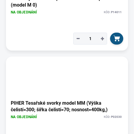
(model M 0)
NA OBJEDNÁNÍ
KÓD:
P14011
−
+
PIHER Tesařské svorky model MM (Výška
čelistí=300; šířka čelistí=70; nosnost=400kg,)
NA OBJEDNÁNÍ
KÓD:
P02030