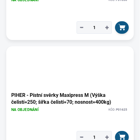
NA OBJEDNÁNÍ
−
+
PIHER - Pístní svěrky Maxipress M (Výška
čelistí=250; šířka čelistí=70; nosnost=400kg)
NA OBJEDNÁNÍ
KÓD:
P01625
−
+