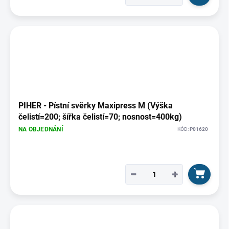
PIHER - Pístní svěrky Maxipress M (Výška
čelistí=200; šířka čelistí=70; nosnost=400kg)
NA OBJEDNÁNÍ
KÓD:
P01620
−
+