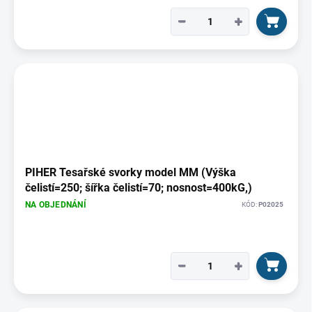
−
+
PIHER Tesařské svorky model MM (Výška
čelistí=250; šířka čelistí=70; nosnost=400kG,)
NA OBJEDNÁNÍ
KÓD:
P02025
−
+