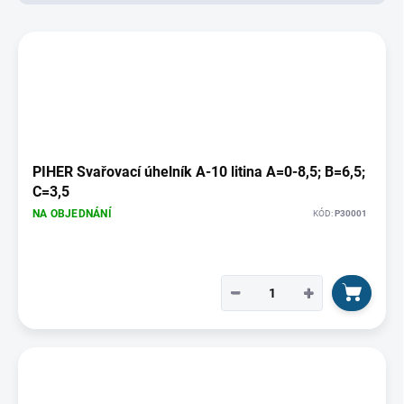
d
u
V
k
ý
t
p
ů
i
s
p
r
o
PIHER Svařovací úhelník A-10 litina A=0-8,5; B=6,5;
d
C=3,5
u
NA OBJEDNÁNÍ
KÓD:
P30001
k
t
ů
−
+