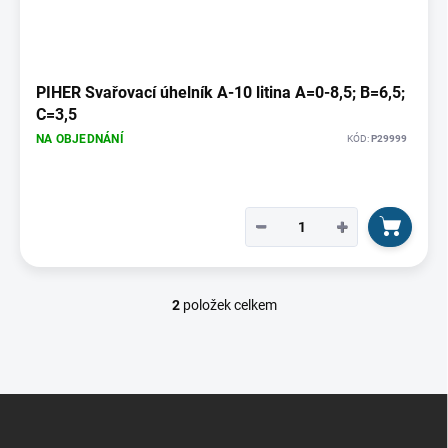
PIHER Svařovací úhelník A-10 litina A=0-8,5; B=6,5;
C=3,5
NA OBJEDNÁNÍ
KÓD:
P29999
−
+
2
položek celkem
O
v
l
á
d
Z
a
á
c
í