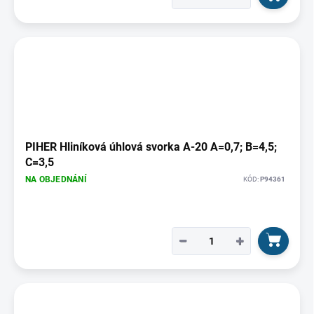
PIHER Hliníková úhlová svorka A-20 A=0,7; B=4,5;
C=3,5
NA OBJEDNÁNÍ
KÓD:
P94361
−
+