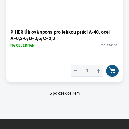
PIHER Úhlová spona pro lehkou práci A-40, ocel
A=0,2-6; B=2,6; C=2,3
NA OBJEDNÁNÍ
KÓD:
P94360
−
+
5
položek celkem
O
v
l
á
d
Z
a
á
c