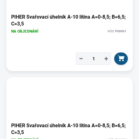
p
r
o
PIHER Svařovací úhelník A-10 litina A=0-8,5; B=6,5;
d
C=3,5
u
NA OBJEDNÁNÍ
KÓD:
P30001
k
t
ů
−
+
PIHER Svařovací úhelník A-10 litina A=0-8,5; B=6,5;
C=3,5