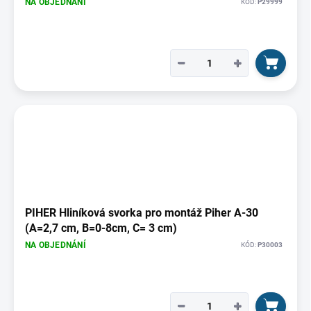
NA OBJEDNÁNÍ
KÓD:
P29999
−
+
PIHER Hliníková svorka pro montáž Piher A-30
(A=2,7 cm, B=0-8cm, C= 3 cm)
NA OBJEDNÁNÍ
KÓD:
P30003
−
+