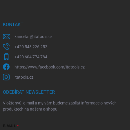
p
í
p
a
r
t
v
í
KONTAKT
k
y
kancelar
@
itatools.cz
v
ý
+420 548 226 252
p
i
+420 604 774 784
s
u
https://www.facebook.com/itatools.cz
itatools.cz
ODEBÍRAT NEWSLETTER
Vložte svůj e-mail a my vám budeme zasílat informace o nových
produktech na našem e-shopu.
E-MAIL