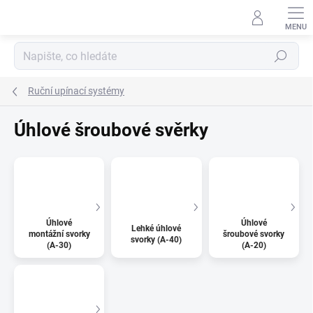
Přejít
na
obsah
Hledat
Ruční upínací systémy
Úhlové šroubové svěrky
Úhlové
Úhlové
Lehké úhlové
montážní svorky
šroubové svorky
svorky (A-40)
(A-30)
(A-20)