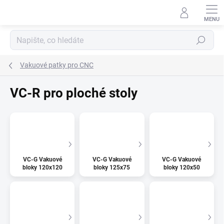
Přejít
na
obsah
Hledat
Vakuové patky pro CNC
VC-R pro ploché stoly
VC-G Vakuové
VC-G Vakuové
VC-G Vakuové
bloky 120x120
bloky 125x75
bloky 120x50