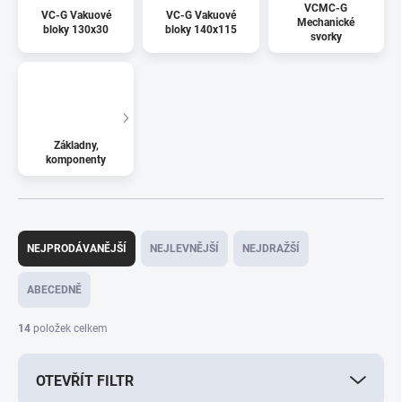
VCMC-G
VC-G Vakuové
VC-G Vakuové
Mechanické
bloky 130x30
bloky 140x115
svorky
Základny,
komponenty
Ř
a
NEJPRODÁVANĚJŠÍ
NEJLEVNĚJŠÍ
NEJDRAŽŠÍ
z
e
ABECEDNĚ
n
í
14
položek celkem
p
r
OTEVŘÍT FILTR
o