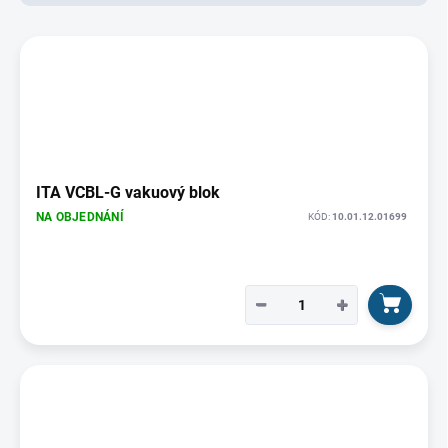
d
u
V
k
ý
t
p
ů
i
s
p
r
o
ITA VCBL-G vakuový blok
d
NA OBJEDNÁNÍ
KÓD:
10.01.12.01699
u
k
t
ů
−
+