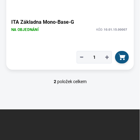
ITA Základna Mono-Base-G
NA OBJEDNÁNÍ
KÓD:
10.01.15.00007
−
+
2
položek celkem
O
v
l
á
d
Z
a
á
c
p
í
p
a
r