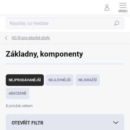
Přejít
na
obsah
Hledat
VC-R pro ploché stoly
Základny, komponenty
Ř
a
NEJPRODÁVANĚJŠÍ
NEJLEVNĚJŠÍ
NEJDRAŽŠÍ
z
e
ABECEDNĚ
n
í
2
položek celkem
p
r
OTEVŘÍT FILTR
o