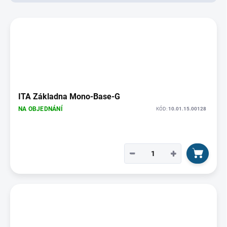
d
u
V
k
ý
t
p
ů
i
s
p
r
o
ITA Základna Mono-Base-G
d
NA OBJEDNÁNÍ
KÓD:
10.01.15.00128
u
k
t
ů
−
+