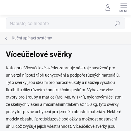
Přejít
na
obsah
Hledat
Ruční upínací systémy
Víceúčelové svěrky
Kategorie Víceúčelové svěrky zahrnuje nástroje navržené pro
univerzální použití při uchycování a podpoře různých materiálů.
Tyto svěrky jsou ideální pro náročné úkoly a nabízejí vysokou
flexibilitu díky různým konstrukčním prvkům. Vybavené více
otvory pro šrouby a matice (M6, M8, W 1/4''), nylonovými čelistmi
ze skelných vláken a maximálním tlakem až 150 kg, tyto svěrky
poskytují pevné uchycení pro jemné i robustní materiály. Některé
modely obsahují protiskluzové podložky a možnost nastavení
úhlu, což zvyšuje jejich všestrannost. Víceúčelové svěrky jsou