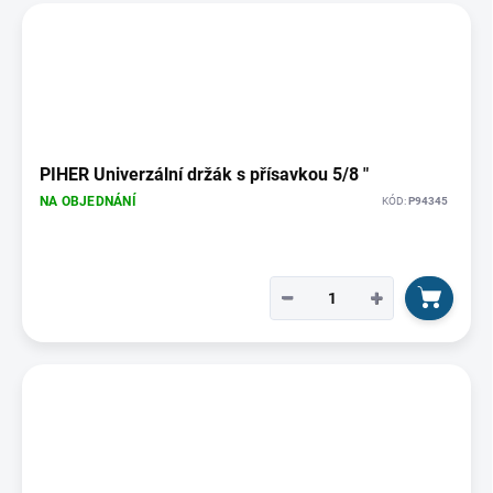
PIHER Univerzální držák s přísavkou 5/8 "
NA OBJEDNÁNÍ
KÓD:
P94345
−
+