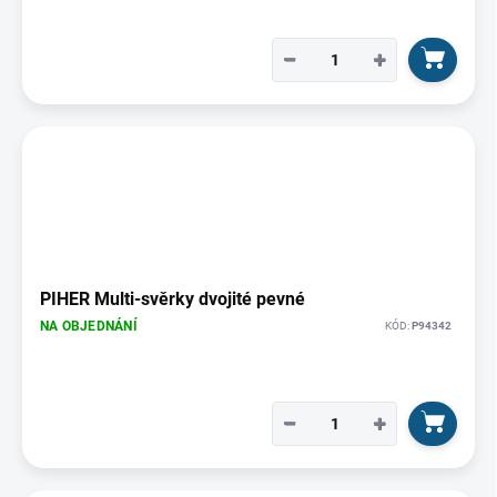
−
+
PIHER Multi-svěrky dvojité pevné
NA OBJEDNÁNÍ
KÓD:
P94342
−
+