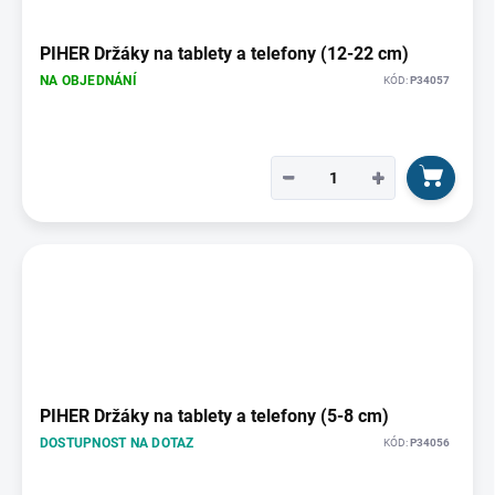
p
r
o
PIHER Držáky na tablety a telefony (12-22 cm)
d
NA OBJEDNÁNÍ
KÓD:
P34057
u
k
t
ů
−
+
PIHER Držáky na tablety a telefony (5-8 cm)
DOSTUPNOST NA DOTAZ
KÓD:
P34056