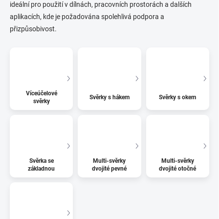
ideální pro použití v dílnách, pracovních prostorách a dalších
aplikacích, kde je požadována spolehlivá podpora a
přizpůsobivost.
Víceúčelové
Svěrky s hákem
Svěrky s okem
svěrky
Svěrka se
Multi-svěrky
Multi-svěrky
základnou
dvojité pevné
dvojité otočné