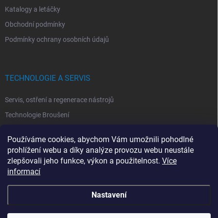
Katalogy a letáčky
Obchodní podmínky
Podmínky ochrany osobních údajů
TECHNOLOGIE A SERVIS
Servis, ostření a regenerace nástrojů
Technologie Broušení
Technologie Erodovaní
Používáme cookies, abychom Vám umožnili pohodlné
Technologie Laserová Ablace
prohlížení webu a díky analýze provozu webu neustále
zlepšovali jeho funkce, výkon a použitelnost.
Více
informací
Nastavení
Copyright 2026
ITA TOOLS ČESKO
. Všechna práva vyhrazena.
Upravit