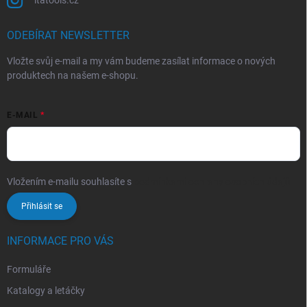
itatools.cz
ODEBÍRAT NEWSLETTER
Vložte svůj e-mail a my vám budeme zasílat informace o nových
produktech na našem e-shopu.
E-MAIL
Vložením e-mailu souhlasíte s
podmínkami ochrany osobních údajů
Přihlásit se
INFORMACE PRO VÁS
Formuláře
Katalogy a letáčky