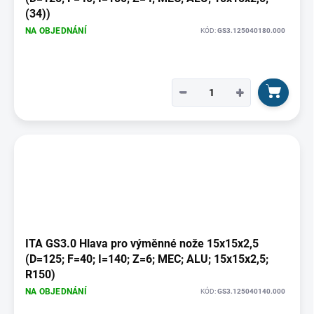
(34))
NA OBJEDNÁNÍ
KÓD:
GS3.125040180.000
−
+
ITA GS3.0 Hlava pro výměnné nože 15x15x2,5
(D=125; F=40; I=140; Z=6; MEC; ALU; 15x15x2,5;
R150)
NA OBJEDNÁNÍ
KÓD:
GS3.125040140.000