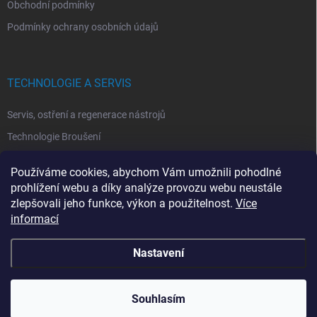
Obchodní podmínky
Podmínky ochrany osobních údajů
TECHNOLOGIE A SERVIS
Servis, ostření a regenerace nástrojů
Technologie Broušení
Technologie Erodovaní
Používáme cookies, abychom Vám umožnili pohodlné
Technologie Laserová Ablace
prohlížení webu a díky analýze provozu webu neustále
zlepšovali jeho funkce, výkon a použitelnost.
Více
informací
Nastavení
Copyright 2026
ITA TOOLS ČESKO
. Všechna práva vyhrazena.
Upravit
nastavení cookies
Souhlasím
Vytvořil Shoptet