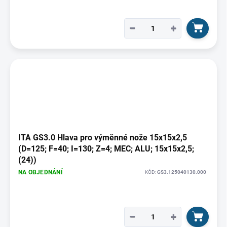
−
+
ITA GS3.0 Hlava pro výměnné nože 15x15x2,5
(D=125; F=40; I=130; Z=4; MEC; ALU; 15x15x2,5;
(24))
NA OBJEDNÁNÍ
KÓD:
GS3.125040130.000
−
+