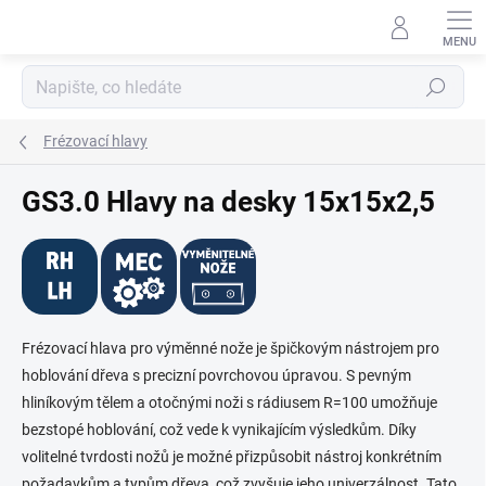
Přejít
na
obsah
Hledat
Frézovací hlavy
GS3.0 Hlavy na desky 15x15x2,5
Frézovací hlava pro výměnné nože je špičkovým nástrojem pro
hoblování dřeva s precizní povrchovou úpravou. S pevným
hliníkovým tělem a otočnými noži s rádiusem R=100 umožňuje
bezstopé hoblování, což vede k vynikajícím výsledkům. Díky
volitelné tvrdosti nožů je možné přizpůsobit nástroj konkrétním
požadavkům a typům dřeva, což zvyšuje jeho univerzálnost. Tato