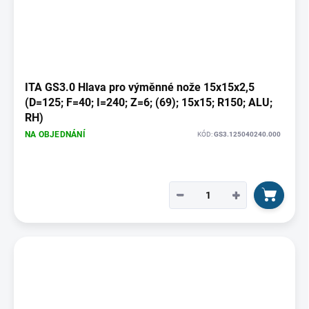
t
p
ů
i
s
p
r
o
ITA GS3.0 Hlava pro výměnné nože 15x15x2,5
d
(D=125; F=40; I=240; Z=6; (69); 15x15; R150; ALU;
u
RH)
k
NA OBJEDNÁNÍ
KÓD:
GS3.125040240.000
t
ů
−
+