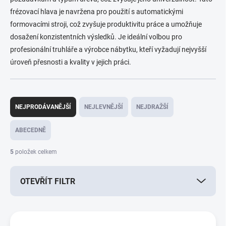
frézovací hlava je navržena pro použití s automatickými
formovacími stroji, což zvyšuje produktivitu práce a umožňuje
dosažení konzistentních výsledků. Je ideální volbou pro
profesionální truhláře a výrobce nábytku, kteří vyžadují nejvyšší
úroveň přesnosti a kvality v jejich práci.
Ř
a
NEJPRODÁVANĚJŠÍ
NEJLEVNĚJŠÍ
NEJDRAŽŠÍ
z
e
ABECEDNĚ
n
í
5
položek celkem
p
r
OTEVŘÍT FILTR
o
d
u
V
k
ý