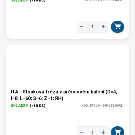
SKLADEM
(>10 KS)
KÓD:
SP01.06.012.060.06HE
−
+
ITA - Stopková fréza v prémiovém balení (D=4;
I=8; L=60; S=6; Z=1; RH)
SKLADEM
(>10 KS)
KÓD:
SP01.04.008.060.06RE
−
+