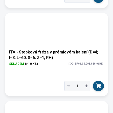
ITA - Stopková fréza v prémiovém balení (D=4;
I=8; L=60; S=6; Z=1; RH)
SKLADEM
(>10 KS)
KÓD:
SP01.04.008.060.06HE
−
+