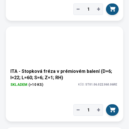
−
+
ITA - Stopková fréza v prémiovém balení (D=6;
I=22; L=60; S=6; Z=1; RH)
SKLADEM
(>10 KS)
KÓD:
ST01.06.022.060.06RE
−
+