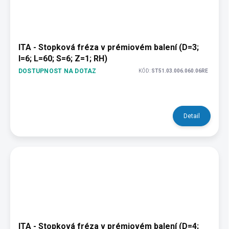
ITA - Stopková fréza v prémiovém balení (D=3;
I=6; L=60; S=6; Z=1; RH)
DOSTUPNOST NA DOTAZ
KÓD:
ST51.03.006.060.06RE
Detail
ITA - Stopková fréza v prémiovém balení (D=4;