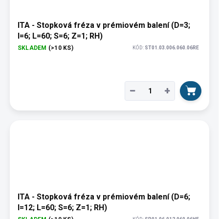
ITA - Stopková fréza v prémiovém balení (D=3;
I=6; L=60; S=6; Z=1; RH)
SKLADEM
(>10 KS)
KÓD:
ST01.03.006.060.06RE
−
+
ITA - Stopková fréza v prémiovém balení (D=6;
I=12; L=60; S=6; Z=1; RH)