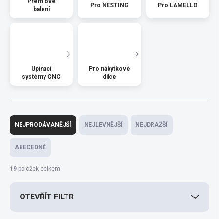
Prémiové
Pro NESTING
Pro LAMELLO
balení
Upínací
Pro nábytkové
systémy CNC
dílce
Ř
a
NEJPRODÁVANĚJŠÍ
NEJLEVNĚJŠÍ
NEJDRAŽŠÍ
z
e
ABECEDNĚ
n
í
19
položek celkem
p
r
OTEVŘÍT FILTR
o
d