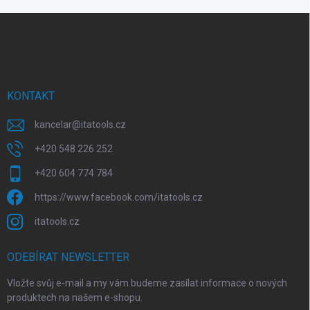
Z
á
p
a
t
í
KONTAKT
kancelar
@
itatools.cz
+420 548 226 252
+420 604 774 784
https://www.facebook.com/itatools.cz
itatools.cz
ODEBÍRAT NEWSLETTER
Vložte svůj e-mail a my vám budeme zasílat informace o nových
produktech na našem e-shopu.