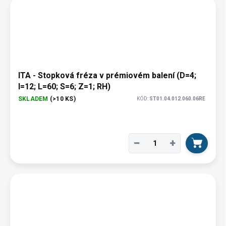
ITA - Stopková fréza v prémiovém balení (D=4;
I=12; L=60; S=6; Z=1; RH)
SKLADEM
(>10 KS)
KÓD:
ST01.04.012.060.06RE
−
+