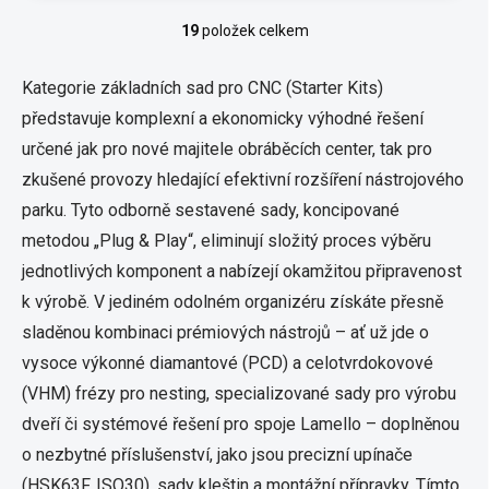
19
položek celkem
O
v
l
Kategorie základních sad pro CNC (Starter Kits)
á
představuje komplexní a ekonomicky výhodné řešení
d
a
určené jak pro nové majitele obráběcích center, tak pro
c
zkušené provozy hledající efektivní rozšíření nástrojového
í
p
parku. Tyto odborně sestavené sady, koncipované
r
metodou „Plug & Play“, eliminují složitý proces výběru
v
k
jednotlivých komponent a nabízejí okamžitou připravenost
y
k výrobě. V jediném odolném organizéru získáte přesně
v
ý
sladěnou kombinaci prémiových nástrojů – ať už jde o
p
vysoce výkonné diamantové (PCD) a celotvrdokovové
i
s
(VHM) frézy pro nesting, specializované sady pro výrobu
u
dveří či systémové řešení pro spoje Lamello – doplněnou
o nezbytné příslušenství, jako jsou precizní upínače
(HSK63F, ISO30), sady kleštin a montážní přípravky. Tímto