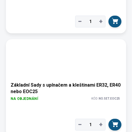
−
+
Základní Sady s upínačem a kleštinami ER32, ER40
nebo EOC25
NA OBJEDNÁNÍ
KÓD:
NO.SET.EOC25
−
+