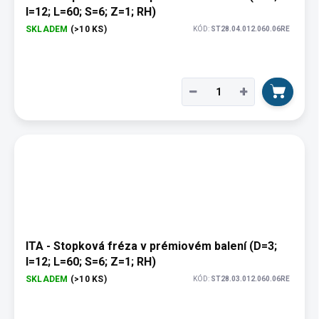
I=12; L=60; S=6; Z=1; RH)
SKLADEM
(>10 KS)
KÓD:
ST28.04.012.060.06RE
−
+
ITA - Stopková fréza v prémiovém balení (D=3;
I=12; L=60; S=6; Z=1; RH)
SKLADEM
(>10 KS)
KÓD:
ST28.03.012.060.06RE