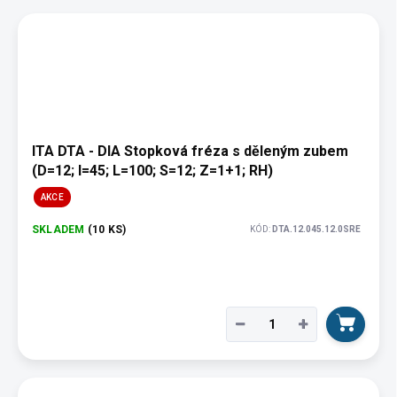
u
V
k
ý
t
p
ů
i
s
p
r
o
ITA DTA - DIA Stopková fréza s děleným zubem
d
(D=12; I=45; L=100; S=12; Z=1+1; RH)
u
AKCE
k
t
SKLADEM
(10 KS)
KÓD:
DTA.12.045.12.0SRE
ů
−
+