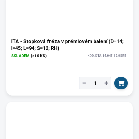
ITA - Stopková fréza v prémiovém balení (D=14;
I=45; L=94; S=12; RH)
SKLADEM
(>10 KS)
KÓD:
DTA.14.045.12.0SRE
−
+