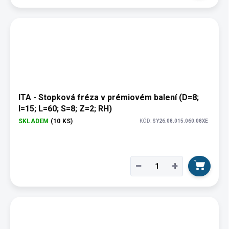
ITA - Stopková fréza v prémiovém balení (D=8;
I=15; L=60; S=8; Z=2; RH)
SKLADEM
(10 KS)
KÓD:
SY26.08.015.060.08XE
−
+