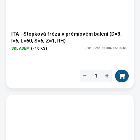
ITA - Stopková fréza v prémiovém balení (D=3;
I=6; L=60; S=6; Z=1; RH)
SKLADEM
(>10 KS)
KÓD:
SP01.03.006.060.06RE
−
+