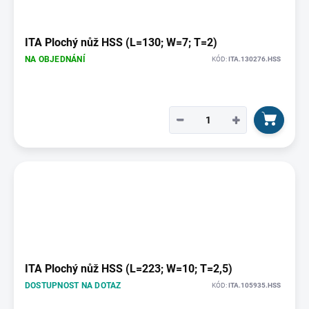
ITA Plochý nůž HSS (L=130; W=7; T=2)
NA OBJEDNÁNÍ
KÓD:
ITA.130276.HSS
−
+
ITA Plochý nůž HSS (L=223; W=10; T=2,5)
DOSTUPNOST NA DOTAZ
KÓD:
ITA.105935.HSS