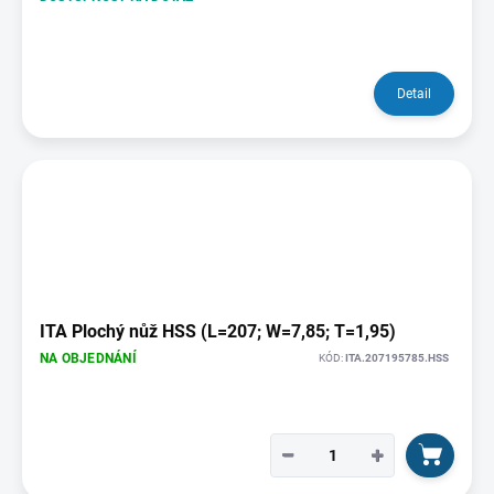
Detail
ITA Plochý nůž HSS (L=207; W=7,85; T=1,95)
NA OBJEDNÁNÍ
KÓD:
ITA.207195785.HSS
−
+