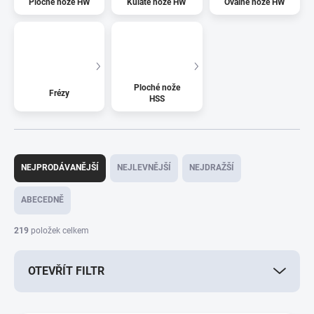
Ploché nože HW
Kulaté nože HW
Oválné nože HW
Ploché nože
Frézy
HSS
Ř
a
NEJPRODÁVANĚJŠÍ
NEJLEVNĚJŠÍ
NEJDRAŽŠÍ
z
e
ABECEDNĚ
n
í
219
položek celkem
p
r
OTEVŘÍT FILTR
o
d
u
V