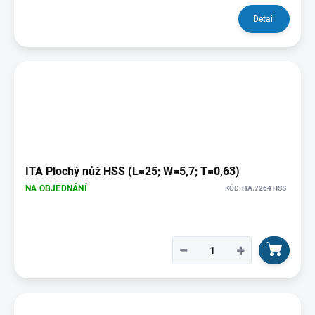
Detail
ITA Plochý nůž HSS (L=25; W=5,7; T=0,63)
NA OBJEDNÁNÍ
KÓD:
ITA.7264 HSS
−
+