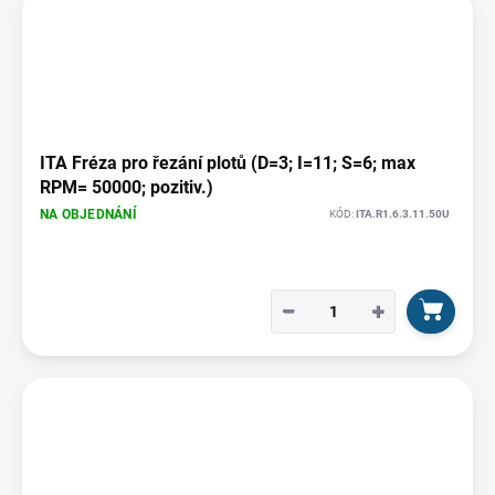
ITA Fréza pro řezání plotů (D=3; I=11; S=6; max
RPM= 50000; pozitiv.)
NA OBJEDNÁNÍ
KÓD:
ITA.R1.6.3.11.50U
−
+