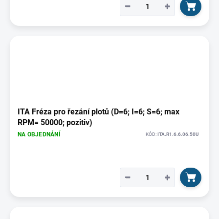
−
+
ITA Fréza pro řezání plotů (D=6; I=6; S=6; max
RPM= 50000; pozitiv)
NA OBJEDNÁNÍ
KÓD:
ITA.R1.6.6.06.50U
−
+