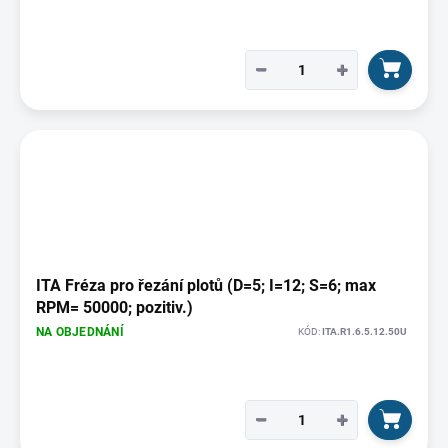
−
+
ITA Fréza pro řezání plotů (D=5; I=12; S=6; max
RPM= 50000; pozitiv.)
NA OBJEDNÁNÍ
KÓD:
ITA.R1.6.5.12.50U
−
+