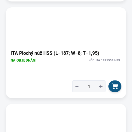
ITA Plochý nůž HSS (L=187; W=8; T=1,95)
NA OBJEDNÁNÍ
KÓD:
ITA.1871958.HSS
−
+