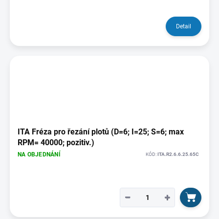
Detail
ITA Fréza pro řezání plotů (D=6; I=25; S=6; max
RPM= 40000; pozitiv.)
NA OBJEDNÁNÍ
KÓD:
ITA.R2.6.6.25.65C
−
+