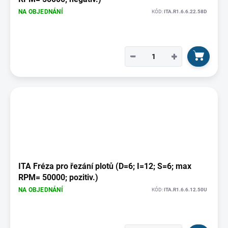
NA OBJEDNÁNÍ
KÓD:
ITA.R1.6.6.22.58D
−
+
ITA Fréza pro řezání plotů (D=6; I=12; S=6; max
RPM= 50000; pozitiv.)
NA OBJEDNÁNÍ
KÓD:
ITA.R1.6.6.12.50U