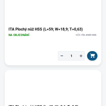
ITA Plochý nůž HSS (L=59; W=18,9; T=0,63)
NA OBJEDNÁNÍ
KÓD:
ITA.4485 HSS
−
+