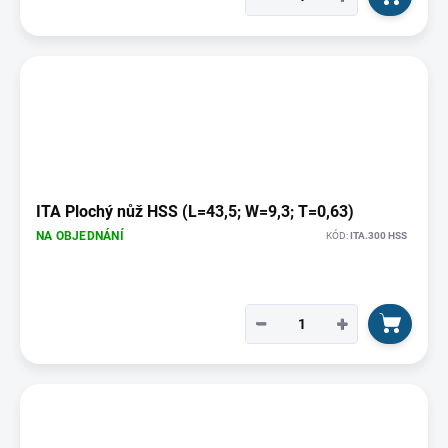
ITA Plochý nůž HSS (L=43,5; W=9,3; T=0,63)
NA OBJEDNÁNÍ
KÓD:
ITA.300 HSS
−
+