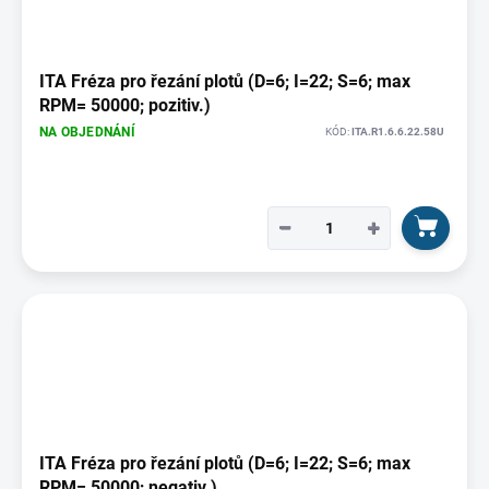
ITA Fréza pro řezání plotů (D=6; I=22; S=6; max
RPM= 50000; pozitiv.)
NA OBJEDNÁNÍ
KÓD:
ITA.R1.6.6.22.58U
−
+
ITA Fréza pro řezání plotů (D=6; I=22; S=6; max
RPM= 50000; negativ.)