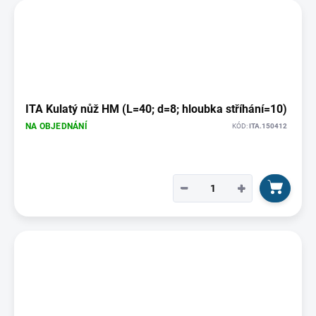
k
ý
t
p
ů
i
s
p
r
o
ITA Kulatý nůž HM (L=40; d=8; hloubka stříhání=10)
d
NA OBJEDNÁNÍ
KÓD:
ITA.150412
u
k
t
ů
−
+