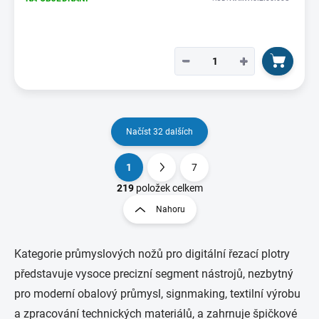
−
+
Načíst 32 dalších
1
7
O
S
v
t
219
položek celkem
l
r
Nahoru
á
á
d
n
a
k
c
Kategorie průmyslových nožů pro digitální řezací plotry
o
í
představuje vysoce precizní segment nástrojů, nezbytný
p
v
pro moderní obalový průmysl, signmaking, textilní výrobu
r
á
v
n
a zpracování technických materiálů, a zahrnuje špičkové