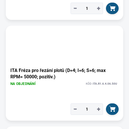
−
+
ITA Fréza pro řezání plotů (D=4; I=6; S=6; max
RPM= 50000; pozitiv.)
NA OBJEDNÁNÍ
KÓD:
ITA.R1.6.4.06.50U
−
+