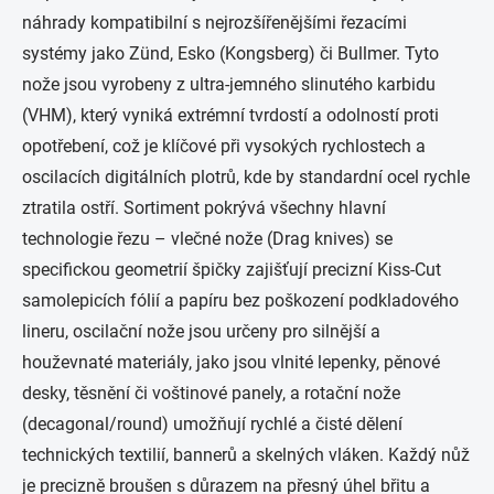
k
í
náhrady kompatibilní s nejrozšířenějšími řezacími
y
v
systémy jako Zünd, Esko (Kongsberg) či Bullmer. Tyto
ý
nože jsou vyrobeny z ultra-jemného slinutého karbidu
p
i
(VHM), který vyniká extrémní tvrdostí a odolností proti
s
opotřebení, což je klíčové při vysokých rychlostech a
u
oscilacích digitálních plotrů, kde by standardní ocel rychle
ztratila ostří. Sortiment pokrývá všechny hlavní
technologie řezu – vlečné nože (Drag knives) se
specifickou geometrií špičky zajišťují precizní Kiss-Cut
samolepicích fólií a papíru bez poškození podkladového
lineru, oscilační nože jsou určeny pro silnější a
houževnaté materiály, jako jsou vlnité lepenky, pěnové
desky, těsnění či voštinové panely, a rotační nože
(decagonal/round) umožňují rychlé a čisté dělení
technických textilií, bannerů a skelných vláken. Každý nůž
je precizně broušen s důrazem na přesný úhel břitu a