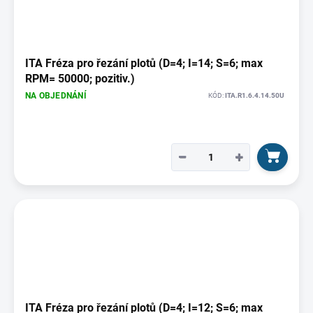
ITA Fréza pro řezání plotů (D=4; I=14; S=6; max
RPM= 50000; pozitiv.)
NA OBJEDNÁNÍ
KÓD:
ITA.R1.6.4.14.50U
−
+
ITA Fréza pro řezání plotů (D=4; I=12; S=6; max