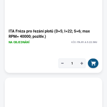
ITA Fréza pro řezání plotů (D=5; I=22; S=6; max
RPM= 40000; pozitiv.)
NA OBJEDNÁNÍ
KÓD:
ITA.R1.6.5.22.58U
−
+