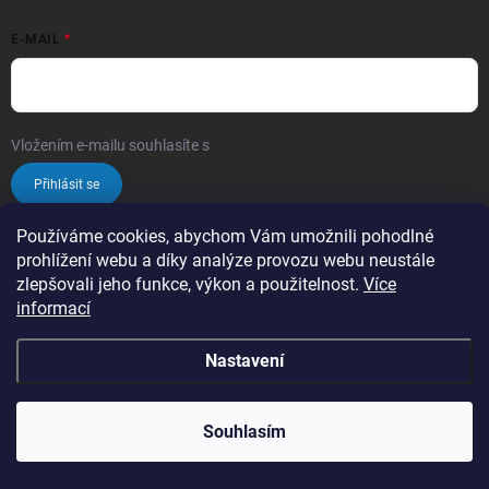
E-MAIL
Vložením e-mailu souhlasíte s
podmínkami ochrany osobních údajů
Přihlásit se
Používáme cookies, abychom Vám umožnili pohodlné
INFORMACE PRO VÁS
prohlížení webu a díky analýze provozu webu neustále
zlepšovali jeho funkce, výkon a použitelnost.
Více
Formuláře
informací
Katalogy a letáčky
Obchodní podmínky
Nastavení
Podmínky ochrany osobních údajů
Souhlasím
TECHNOLOGIE A SERVIS