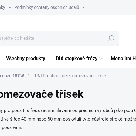
nky
Podmínky ochrany osobních údajů
Hledat
Všechny produkty
DIA stopkové frézy
Monolitní 
cí nože 18%W
UNI Profilové nože a omezovače třísek
 omezovače třísek
 pro použití s frézovacími hlavami od předních výrobců jako jsou CM
tí ve šířce 40 mm nebo 50 mm poskytují tyto nástroje široké možno
i používání.