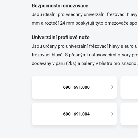
Bezpečnostní omezovače
Jsou ideální pro všechny univerzální frézovací hla
mm a roztečí 24 mm poskytují tyto omezovače spoleh
Univerzální profilové nože
Jsou určeny pro univerzální frézovací hlavy s eur
frézovací hlavě. S přesnými ustavovacími otvory pr
dodávány v páru (2ks) a baleny v blistru pro snadno
690 | 691.000
690 | 691.004