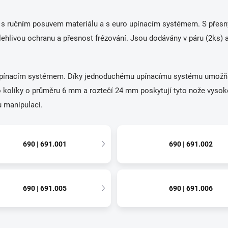
vy s ručním posuvem materiálu a s euro upínacím systémem. S přesn
livou ochranu a přesnost frézování. Jsou dodávány v páru (2ks) a 
o upínacím systémem. Díky jednoduchému upínacímu systému umožňuj
o kolíky o průměru 6 mm a roztečí 24 mm poskytují tyto nože vysoko
u manipulaci.
690 | 691.001
690 | 691.002
690 | 691.005
690 | 691.006