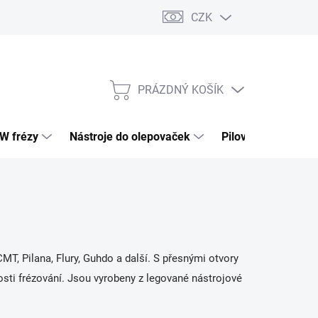
CZK
PRÁZDNÝ KOŠÍK
NÁKUPNÍ
KOŠÍK
HW frézy
Nástroje do olepovaček
Pilové kotouče
T, Pilana, Flury, Guhdo a další. S přesnými otvory
sti frézování. Jsou vyrobeny z legované nástrojové