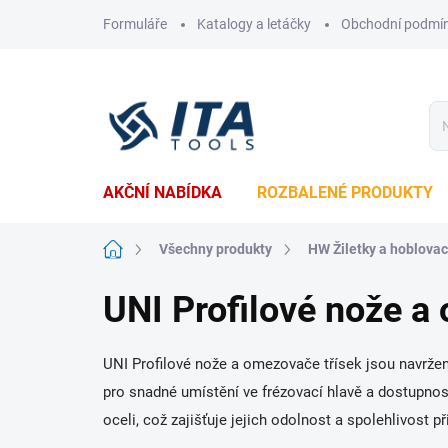
Přejít
Formuláře
Katalogy a letáčky
Obchodní podmí
na
obsah
AKČNÍ NABÍDKA
ROZBALENÉ PRODUKTY
Domů
Všechny produkty
HW Žiletky a hoblova
UNI Profilové nože a
UNI Profilové nože a omezovače třísek jsou navrženy
pro snadné umístění ve frézovací hlavě a dostupnos
oceli, což zajišťuje jejich odolnost a spolehlivost př