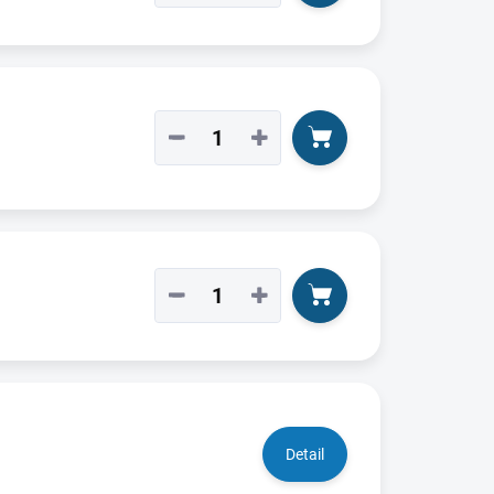
−
+
−
+
Detail