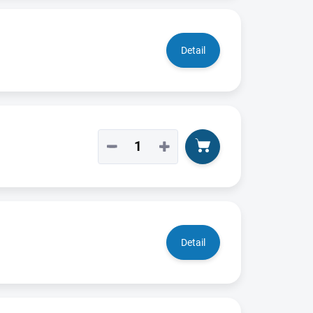
Detail
−
+
Detail