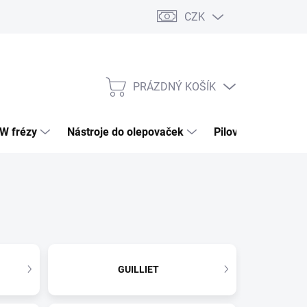
CZK
PRÁZDNÝ KOŠÍK
NÁKUPNÍ
KOŠÍK
HW frézy
Nástroje do olepovaček
Pilové kotouče
GUILLIET