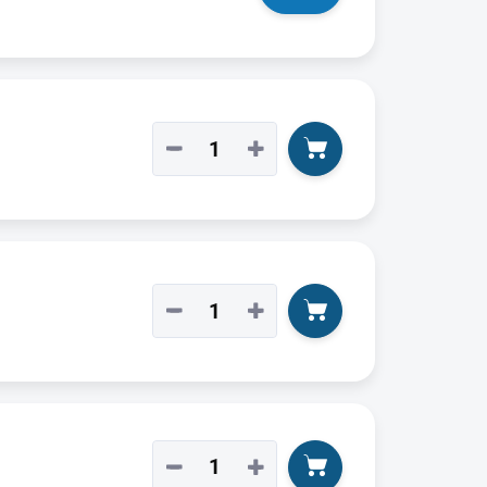
−
+
−
+
−
+