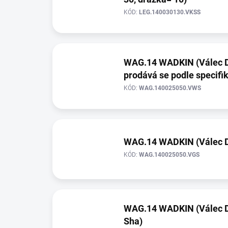
i
k
s
t
KÓD:
LEG.140030130.VKSS
p
ů
r
o
d
WAG.14 WADKIN (Válec D= 
u
prodává se podle specifik
k
t
KÓD:
WAG.140025050.VWS
ů
WAG.14 WADKIN (Válec D=
KÓD:
WAG.140025050.VGS
WAG.14 WADKIN (Válec D=
Sha)