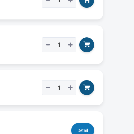
−
+
−
+
−
+
Detail