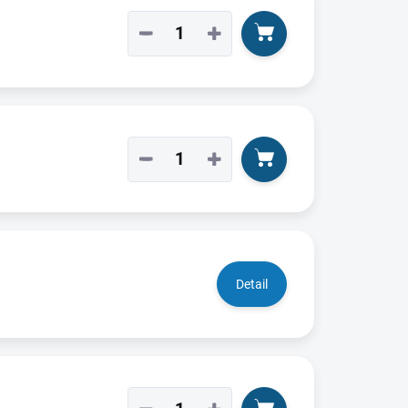
−
+
−
+
Detail