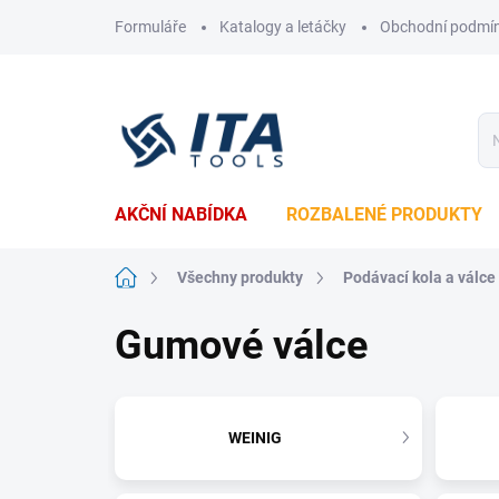
Přejít
Formuláře
Katalogy a letáčky
Obchodní podmí
na
obsah
AKČNÍ NABÍDKA
ROZBALENÉ PRODUKTY
Domů
Všechny produkty
Podávací kola a válce
Gumové válce
WEINIG